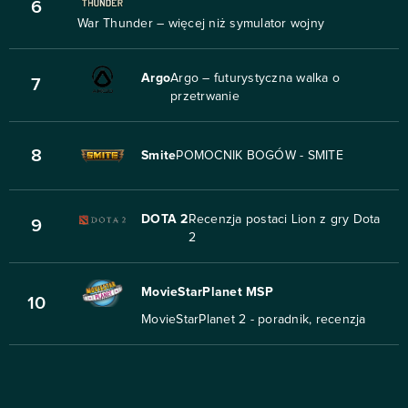
6
War Thunder – więcej niż symulator wojny
Argo
Argo – futurystyczna walka o
7
przetrwanie
8
Smite
POMOCNIK BOGÓW - SMITE
DOTA 2
Recenzja postaci Lion z gry Dota
9
2
MovieStarPlanet MSP
10
MovieStarPlanet 2 - poradnik, recenzja