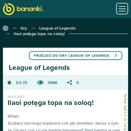
Gry
League of Legends
Ilaoi potęga topa na soloq!
PRZEJDŹ DO GRY
LEAGUE OF LEGENDS
League of Legends
5.0
1
3686
0
19.07.2017
Ilaoi potęga topa na soloq!
Witam
Szukasz mocnego toplanera coś jak renekton, darius z tym,
że chcesz coś co nie będzie banowane? Illaoi będzie w sam