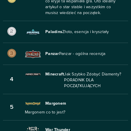
co kryje ta wspaniała gra. Oto idealny
artykuł o star stable i wszystkim co
musisz wiedzieć na początek.
Paladins
Złoto, esencja i kryształy
Panzar
Panzar - ogólna recenzja
Minecraft
Jak Szybko Zdobyć Diamenty?
4
PORADNIK DLA
POCZĄTKUJĄCYCH
Margonem
5
Margonem co to jest?
War Thunder