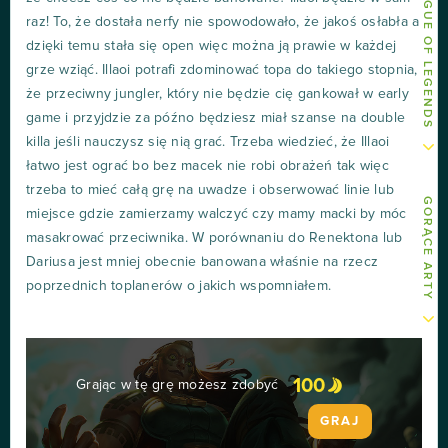
INNE ARTY O LEAGUE OF LEGENDS
raz! To, że dostała nerfy nie spowodowało, że jakoś osłabła a
dzięki temu stała się open więc można ją prawie w każdej
grze wziąć. Illaoi potrafi zdominować topa do takiego stopnia,
że przeciwny jungler, który nie będzie cię gankował w early
game i przyjdzie za późno będziesz miał szanse na double
killa jeśli nauczysz się nią grać. Trzeba wiedzieć, że Illaoi
łatwo jest ograć bo bez macek nie robi obrażeń tak więc
trzeba to mieć całą grę na uwadze i obserwować linie lub
GORĄCE ARTY
miejsce gdzie zamierzamy walczyć czy mamy macki by móc
masakrować przeciwnika. W porównaniu do Renektona lub
Dariusa jest mniej obecnie banowana właśnie na rzecz
poprzednich toplanerów o jakich wspomniałem.
100
Grając w tę grę możesz zdobyć
GRAJ