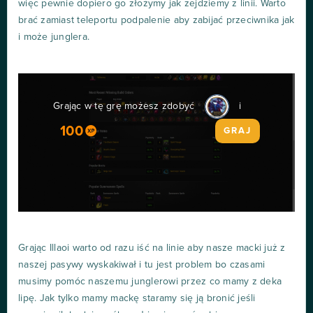
więc pewnie dopiero go złożymy jak zejdziemy z linii. Warto
brać zamiast teleportu podpalenie aby zabijać przeciwnika jak
i może junglera.
Grając w tę grę możesz zdobyć
i
100
GRAJ
Grając Illaoi warto od razu iść na linie aby nasze macki już z
naszej pasywy wyskakiwał i tu jest problem bo czasami
musimy pomóc naszemu junglerowi przez co mamy z deka
lipę. Jak tylko mamy mackę staramy się ją bronić jeśli