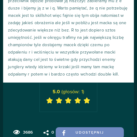
przeciwnik będzie próbował ją niszczyć zabieramy mu z e
dusze i bijemy ją z w i q. Warto pamiętać, że q nie potrzebuję
macek jest to skillshot więc fajnie się tym obija natomiast w
zadaję jakieś obrażenia ale jeśli w pobliżu jest macka są one
zdecydowanie większe niż bez. R to jest dopiero sztos
umiejętność. jeśli w okręgu trafimy na jak największą liczbę
championów tyle dostajemy macek dzięki czemu po
odpaleniu r i wciśnięciu w wszystkie przywołane macki
atakują dany cel jest to świetne gdy przychodzi enemy
junglery wtedy idziemy w krzaki jeśli mamy tam mackę
odpalamy r potem w i bardzo często wchodzi double kill.
5.0
(głosów:
1
)
3686
0
UDOSTĘPNIJ