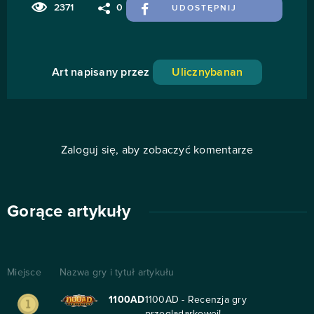
2371
0
UDOSTĘPNIJ
Art napisany przez
Ulicznybanan
Zaloguj się, aby zobaczyć komentarze
Gorące artykuły
Miejsce
Nazwa gry i tytuł artykułu
1100AD
1100AD - Recenzja gry
przeglądarkowej!