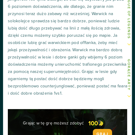
INNE ARTY O LEAGUE OF LEGENDS
6 poziomem doświadczenia, ale dlatego, że granie nim
przynosi teraz dużo zabawy niż wcześniej. Warwick na
solokolejce sprawdza się bardzo dobrze, ponieważ ludzie
lubią dość długo przebywać na linii z małą ilością zdrowia,
dzięki czemu możemy szybko poruszać się po mapie. Ja
osobiście lubię grać warwickiem pod offtanka, żeby mieć
jakąś przeżywalność i obrażenia. Warwick ma bardzo dobrą
przeżywalność w lesie i dobre ganki gdy wbijemy 6 poziom
GORĄCE ARTY
doświadczenia możemy unieruchomić trafionego przeciwnika
za pomocą naszej superumiejętności. Grając w lesie gdy
ogarniemy tą postać dość dobrze będziemy mogli
bezproblemowo counterjunglować, ponieważ postać ma feara
i dość dobre obrażenia 1vs1.
100
Grając w tę grę możesz zdobyć
GRAJ