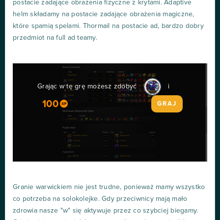
postacie zadające obrażenia fizyczne z krytami. Adaptive
helm składamy na postacie zadające obrażenia magiczne,
które spamią spelami. Thormail na postacie ad, bardzo dobry
przedmiot na full ad teamy.
Grając w tę grę możesz zdobyć
i
100
GRAJ
Granie warwickiem nie jest trudne, ponieważ mamy wszystko
co potrzeba na solokolejke. Gdy przeciwnicy mają mało
zdrowia nasze "w" się aktywuje przez co szybciej biegamy.