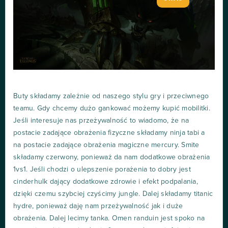
Buty składamy zależnie od naszego stylu gry i przeciwnego
teamu. Gdy chcemy dużo gankować możemy kupić mobilitki.
Jeśli interesuje nas przeżywalność to wiadomo, że na
postacie zadające obrażenia fizyczne składamy ninja tabi a
na postacie zadające obrażenia magiczne mercury. Smite
składamy czerwony, ponieważ da nam dodatkowe obrażenia
1vs1. Jeśli chodzi o ulepszenie porażenia to dobry jest
cinderhulk dający dodatkowe zdrowie i efekt podpalania,
dzięki czemu szybciej czyścimy jungle. Dalej składamy titanic
hydre, ponieważ daję nam przeżywalność jak i duże
obrażenia. Dalej lecimy tanka. Omen randuin jest spoko na