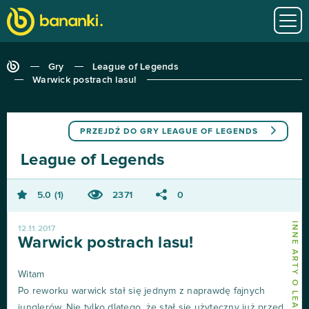
Gry
League of Legends
Warwick postrach lasu!
PRZEJDŹ DO GRY
LEAGUE OF LEGENDS
League of Legends
5.0
1
2371
0
12.11.2017
Warwick postrach lasu!
Witam
Po reworku warwick stał się jednym z naprawdę fajnych
junglerów. Nie tylko dlatego, że stał się użyteczny już przed