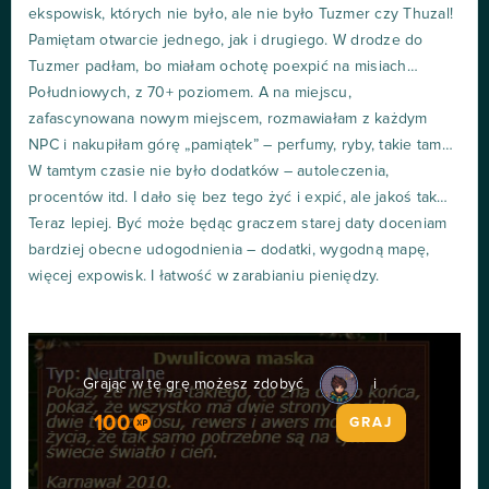
ekspowisk, których nie było, ale nie było Tuzmer czy Thuzal!
Pamiętam otwarcie jednego, jak i drugiego. W drodze do
Tuzmer padłam, bo miałam ochotę poexpić na misiach…
Południowych, z 70+ poziomem. A na miejscu,
zafascynowana nowym miejscem, rozmawiałam z każdym
NPC i nakupiłam górę „pamiątek” – perfumy, ryby, takie tam…
W tamtym czasie nie było dodatków – autoleczenia,
procentów itd. I dało się bez tego żyć i expić, ale jakoś tak…
Teraz lepiej. Być może będąc graczem starej daty doceniam
bardziej obecne udogodnienia – dodatki, wygodną mapę,
więcej expowisk. I łatwość w zarabianiu pieniędzy.
Grając w tę grę możesz zdobyć
i
100
GRAJ