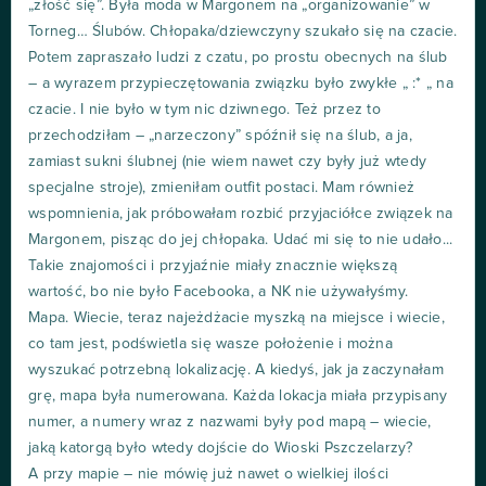
„złość się”. Była moda w Margonem na „organizowanie” w
Torneg… Ślubów. Chłopaka/dziewczyny szukało się na czacie.
Potem zapraszało ludzi z czatu, po prostu obecnych na ślub
– a wyrazem przypieczętowania związku było zwykłe „ :* „ na
czacie. I nie było w tym nic dziwnego. Też przez to
przechodziłam – „narzeczony” spóźnił się na ślub, a ja,
zamiast sukni ślubnej (nie wiem nawet czy były już wtedy
specjalne stroje), zmieniłam outfit postaci. Mam również
wspomnienia, jak próbowałam rozbić przyjaciółce związek na
Margonem, pisząc do jej chłopaka. Udać mi się to nie udało...
Takie znajomości i przyjaźnie miały znacznie większą
wartość, bo nie było Facebooka, a NK nie używałyśmy.
Mapa. Wiecie, teraz najeżdżacie myszką na miejsce i wiecie,
co tam jest, podświetla się wasze położenie i można
wyszukać potrzebną lokalizację. A kiedyś, jak ja zaczynałam
grę, mapa była numerowana. Każda lokacja miała przypisany
numer, a numery wraz z nazwami były pod mapą – wiecie,
jaką katorgą było wtedy dojście do Wioski Pszczelarzy?
A przy mapie – nie mówię już nawet o wielkiej ilości