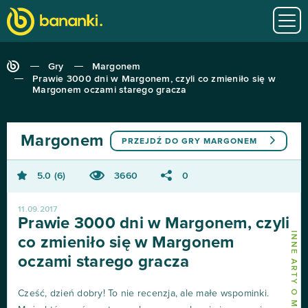
Gry
Margonem
Prawie 3000 dni w Margonem, czyli co zmieniło się w
Margonem oczami starego gracza
Margonem
PRZEJDŹ DO GRY
MARGONEM
5.0
6
3660
0
11.09.2017
Prawie 3000 dni w Margonem, czyli
INNE ARTY O MARGONEM
co zmieniło się w Margonem
oczami starego gracza
Cześć, dzień dobry! To nie recenzja, ale małe wspominki.