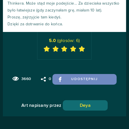
Thinkera. Może stąd moje podejście… Za dzieciaka wszystko
było łatwiejsze (gdy zaczynałam grę, miałam 10 lat).
Proszę, zajrzyjcie tam kiedyś.
Dzięki za dotrwanie do końca.
5.0
(głosów:
6
)
3660
0
UDOSTĘPNIJ
Art napisany przez
Deya