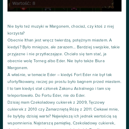
Nie było też muzyki w Margonem, chociaż, czy ktoś z niej
korzysta?
Obecnie Ithan jest wręcz twierdzą, potężnym miastem. A
kiedyś? Było mniejsze, ale zarazem… Bardziej swojskie, takie
przyjazne i nie przytłaczające. Chciało się tam stać, ja
obecnie wolę Torneg albo Eder. Nie było także Biura
Margonem.
A właśnie, w temacie Eder – kiedyś Fort Eder nie był tak
ufortyfikowany, raczej po prostu było bagnem przed miastem.
I to tam kiedyś stał członek Zakonu Astralnego i tam się
teleportowało. Do Fortu Eder, nie do Eder.
Dzisiaj mam Czekoladowy cukierek z 2009, Tęczowy
cukierek z 2010 czy Zamarzniętą Różę z 2011. Ciekawi mnie,
ile byłyby dzisiaj warte? Największą ich jednak wartością są
wspomnienia. Najstarszą pamiątkę, Czekoladowy cukierek,