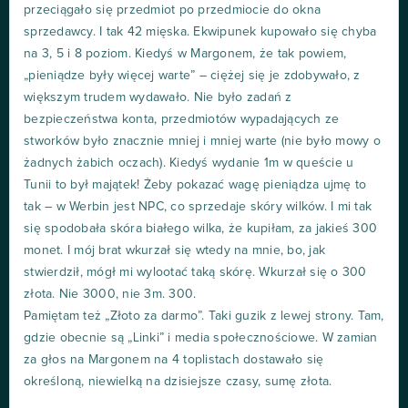
przeciągało się przedmiot po przedmiocie do okna
sprzedawcy. I tak 42 mięska. Ekwipunek kupowało się chyba
na 3, 5 i 8 poziom. Kiedyś w Margonem, że tak powiem,
„pieniądze były więcej warte” – ciężej się je zdobywało, z
większym trudem wydawało. Nie było zadań z
bezpieczeństwa konta, przedmiotów wypadających ze
stworków było znacznie mniej i mniej warte (nie było mowy o
żadnych żabich oczach). Kiedyś wydanie 1m w queście u
Tunii to był majątek! Żeby pokazać wagę pieniądza ujmę to
tak – w Werbin jest NPC, co sprzedaje skóry wilków. I mi tak
się spodobała skóra białego wilka, że kupiłam, za jakieś 300
monet. I mój brat wkurzał się wtedy na mnie, bo, jak
stwierdził, mógł mi wylootać taką skórę. Wkurzał się o 300
złota. Nie 3000, nie 3m. 300.
Pamiętam też „Złoto za darmo”. Taki guzik z lewej strony. Tam,
gdzie obecnie są „Linki” i media społecznościowe. W zamian
za głos na Margonem na 4 toplistach dostawało się
określoną, niewielką na dzisiejsze czasy, sumę złota.