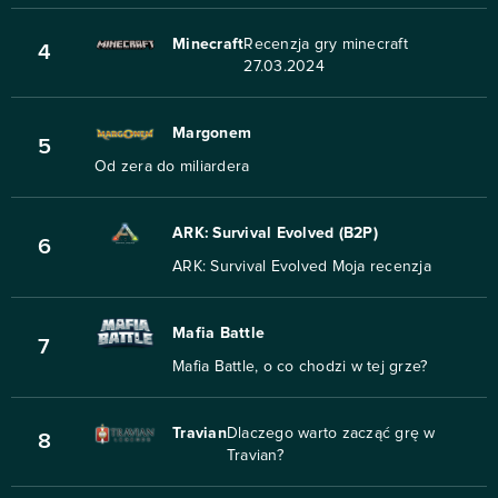
Minecraft
Recenzja gry minecraft
4
27.03.2024
Margonem
5
Od zera do miliardera
ARK: Survival Evolved (B2P)
6
ARK: Survival Evolved Moja recenzja
Mafia Battle
7
Mafia Battle, o co chodzi w tej grze?
Travian
Dlaczego warto zacząć grę w
8
Travian?