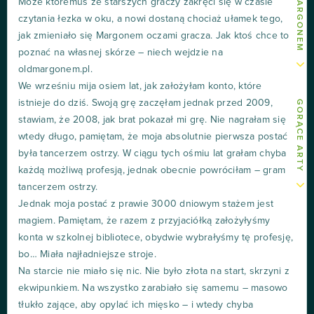
Może któremuś ze starszych graczy zakręci się w czasie
czytania łezka w oku, a nowi dostaną chociaż ułamek tego,
jak zmieniało się Margonem oczami gracza. Jak ktoś chce to
poznać na własnej skórze – niech wejdzie na
oldmargonem.pl.
We wrześniu mija osiem lat, jak założyłam konto, które
istnieje do dziś. Swoją grę zaczęłam jednak przed 2009,
GORĄCE ARTY
stawiam, że 2008, jak brat pokazał mi grę. Nie nagrałam się
wtedy długo, pamiętam, że moja absolutnie pierwsza postać
była tancerzem ostrzy. W ciągu tych ośmiu lat grałam chyba
każdą możliwą profesją, jednak obecnie powróciłam – gram
tancerzem ostrzy.
Jednak moja postać z prawie 3000 dniowym stażem jest
magiem. Pamiętam, że razem z przyjaciółką założyłyśmy
konta w szkolnej bibliotece, obydwie wybrałyśmy tę profesję,
bo… Miała najładniejsze stroje.
Na starcie nie miało się nic. Nie było złota na start, skrzyni z
ekwipunkiem. Na wszystko zarabiało się samemu – masowo
tłukło zające, aby opylać ich mięsko – i wtedy chyba