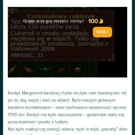
100
Grając w tę grę możesz zdobyć
GRAJ
Kiedyś Margonem bardziej chyba służyło nam towarzysko niż
po to, aby expić i stać na elitach. Było naszym głównym
kanałem kontaktowym – mam zachowane wiadomości sprzed
1700 dni. Kiedyś nie było wyczerpania – godzinami stało się
poza miastami i pisało z ludźmi.
Nie było reakcji czy emocji, wiecie, tych w stylu „pocałuj” albo