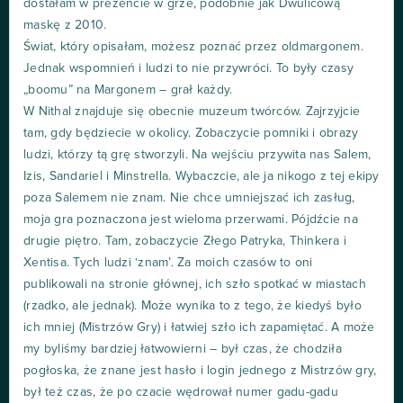
dostałam w prezencie w grze, podobnie jak Dwulicową
maskę z 2010.
Świat, który opisałam, możesz poznać przez oldmargonem.
Jednak wspomnień i ludzi to nie przywróci. To były czasy
„boomu” na Margonem – grał każdy.
W Nithal znajduje się obecnie muzeum twórców. Zajrzyjcie
tam, gdy będziecie w okolicy. Zobaczycie pomniki i obrazy
ludzi, którzy tą grę stworzyli. Na wejściu przywita nas Salem,
Izis, Sandariel i Minstrella. Wybaczcie, ale ja nikogo z tej ekipy
poza Salemem nie znam. Nie chce umniejszać ich zasług,
moja gra poznaczona jest wieloma przerwami. Pójdźcie na
drugie piętro. Tam, zobaczycie Złego Patryka, Thinkera i
Xentisa. Tych ludzi ‘znam’. Za moich czasów to oni
publikowali na stronie głównej, ich szło spotkać w miastach
(rzadko, ale jednak). Może wynika to z tego, że kiedyś było
ich mniej (Mistrzów Gry) i łatwiej szło ich zapamiętać. A może
my byliśmy bardziej łatwowierni – był czas, że chodziła
pogłoska, że znane jest hasło i login jednego z Mistrzów gry,
był też czas, że po czacie wędrował numer gadu-gadu