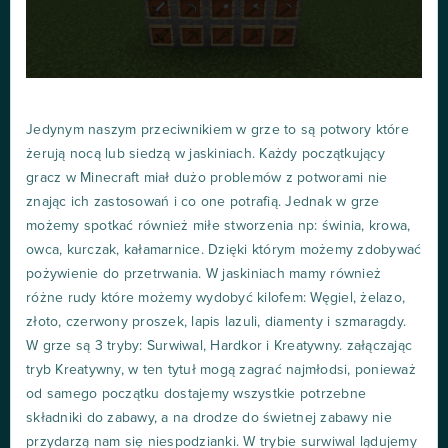
Jedynym naszym przeciwnikiem w grze to są potwory które
żerują nocą lub siedzą w jaskiniach. Każdy początkujący
gracz w Minecraft miał dużo problemów z potworami nie
znając ich zastosowań i co one potrafią. Jednak w grze
możemy spotkać również miłe stworzenia np: świnia, krowa,
owca, kurczak, kałamarnice. Dzięki którym możemy zdobywać
pożywienie do przetrwania. W jaskiniach mamy również
różne rudy które możemy wydobyć kilofem: Węgiel, żelazo,
złoto, czerwony proszek, lapis lazuli, diamenty i szmaragdy.
W grze są 3 tryby: Surwiwal, Hardkor i Kreatywny. załączając
tryb Kreatywny, w ten tytuł mogą zagrać najmłodsi, ponieważ
od samego początku dostajemy wszystkie potrzebne
składniki do zabawy, a na drodze do świetnej zabawy nie
przydarzą nam się niespodzianki. W trybie surwiwal lądujemy