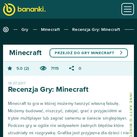
Gry
Minecraft
Recenzja Gry: Minecraft
Minecraft
PRZEJDŹ DO GRY
MINECRAFT
5.0
2
7115
0
18.07.2017
Recenzja Gry: Minecraft
INNE ARTY O MINECRAFT
Minecraft to gra w której możemy tworzyć własną fabułę.
Możemy budować, niszczyć, zabijać, grać z przyjaciółmi w
trybie multiplayer lub zagrać samemu w świecie singleplayer.
Podczas gry w ogóle nie widywałem żadnych błędów które
utrudniały mi rozgrywkę. Grafika jest przyjazna dla dzieci i nie