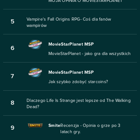
MOJA OPINIA O MOVIESTARPLANET
Vampire's Fall Origins RPG- Coś dla fanów
5
wampirów
MovieStarPlanet MSP
6
MovieStarPlanet - jako gra dla wszystkich
MovieStarPlanet MSP
7
Jak szybko zdobyć starcoins?
Dlaczego Life Is Strange jest lepsze od The Walking
8
Dead?
Smite
Recenzja - Opinia o grze po 3
9
latach gry.