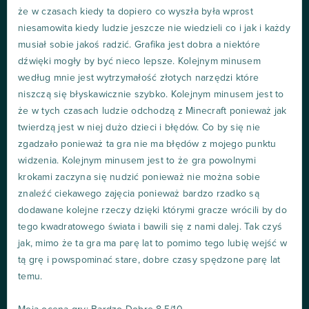
że w czasach kiedy ta dopiero co wyszła była wprost
niesamowita kiedy ludzie jeszcze nie wiedzieli co i jak i każdy
musiał sobie jakoś radzić. Grafika jest dobra a niektóre
dźwięki mogły by być nieco lepsze. Kolejnym minusem
według mnie jest wytrzymałość złotych narzędzi które
niszczą się błyskawicznie szybko. Kolejnym minusem jest to
że w tych czasach ludzie odchodzą z Minecraft ponieważ jak
twierdzą jest w niej dużo dzieci i błędów. Co by się nie
zgadzało ponieważ ta gra nie ma błędów z mojego punktu
widzenia. Kolejnym minusem jest to że gra powolnymi
krokami zaczyna się nudzić ponieważ nie można sobie
znaleźć ciekawego zajęcia ponieważ bardzo rzadko są
dodawane kolejne rzeczy dzięki którymi gracze wrócili by do
tego kwadratowego świata i bawili się z nami dalej. Tak czyś
jak, mimo że ta gra ma parę lat to pomimo tego lubię wejść w
tą grę i powspominać stare, dobre czasy spędzone parę lat
temu.