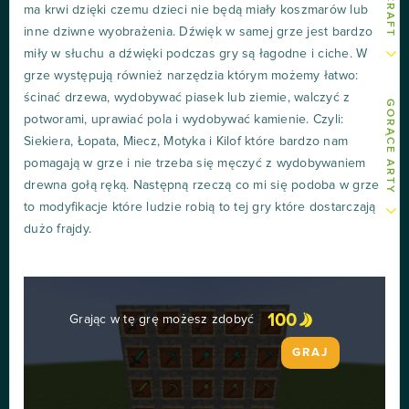
ma krwi dzięki czemu dzieci nie będą miały koszmarów lub
inne dziwne wyobrażenia. Dźwięk w samej grze jest bardzo
miły w słuchu a dźwięki podczas gry są łagodne i ciche. W
grze występują również narzędzia którym możemy łatwo:
ścinać drzewa, wydobywać piasek lub ziemie, walczyć z
GORĄCE ARTY
potworami, uprawiać pola i wydobywać kamienie. Czyli:
Siekiera, Łopata, Miecz, Motyka i Kilof które bardzo nam
pomagają w grze i nie trzeba się męczyć z wydobywaniem
drewna gołą ręką. Następną rzeczą co mi się podoba w grze
to modyfikacje które ludzie robią to tej gry które dostarczają
dużo frajdy.
100
Grając w tę grę możesz zdobyć
GRAJ