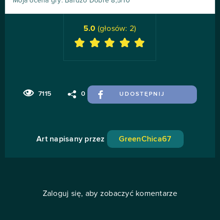
Moja ocena gry: Bardzo Dobre 8,5/10
5.0
(głosów:
2
)
7115
0
UDOSTĘPNIJ
Art napisany przez
GreenChica67
Zaloguj się, aby zobaczyć komentarze