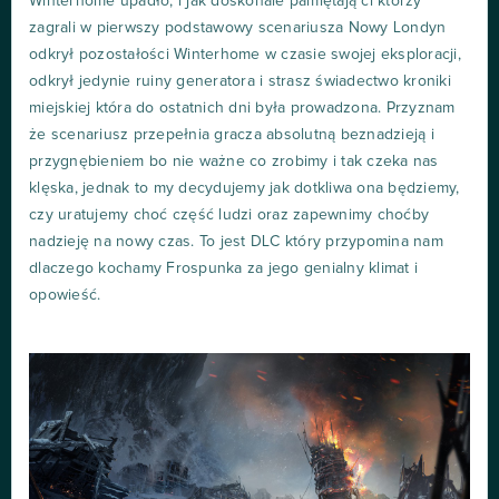
Winterhome upadło, i jak doskonale pamiętają ci którzy
zagrali w pierwszy podstawowy scenariusza Nowy Londyn
odkrył pozostałości Winterhome w czasie swojej eksploracji,
odkrył jedynie ruiny generatora i strasz świadectwo kroniki
miejskiej która do ostatnich dni była prowadzona. Przyznam
że scenariusz przepełnia gracza absolutną beznadzieją i
przygnębieniem bo nie ważne co zrobimy i tak czeka nas
klęska, jednak to my decydujemy jak dotkliwa ona będziemy,
czy uratujemy choć część ludzi oraz zapewnimy choćby
nadzieję na nowy czas. To jest DLC który przypomina nam
dlaczego kochamy Frospunka za jego genialny klimat i
opowieść.