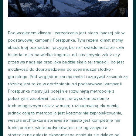
Pod względem klimatu i zarządzania jest nieco inaczej niż w
podstawowej kampanii Forstpunka. Tym razem klimat mamy
absolutnej beznadziei, przygnębienia i świadomości że cała
historia to jedna wielka tragedia, od nas jedynie zależ czy
przetrwa nadzieja oraz jaka będzie skala tej tragedii, bo jest
możliwość do doprowadzenia do scenariusza słodko -
gorzkiego. Pod względem zarządzania i rozgrywki zasadniczą
różnicą jest to że w odróżnieniu od podstawowej kampanii
Frostpunka mamy już potężnie rozwiniętą metropolię z
pokaźnymi zasobami ludzkimi, na wysokim poziomie
technologicznym oraz z w miarę rozbudowaną ekonomią,
jednak całą ta metropolia jest koszmarnie zaprojektowania,
wesoła architektura sprawia że miasto jest kompletnie nie
funkcjonalne, wiele budynków jest nie ogrzanych a
strategiczne gałęzie ekonomiczne znajdują się daleko od