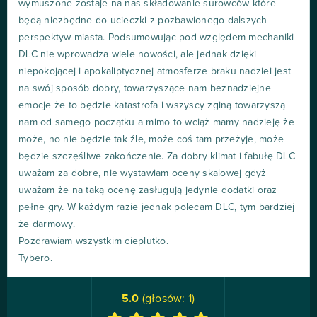
wymuszone zostaje na nas składowanie surowców które
będą niezbędne do ucieczki z pozbawionego dalszych
perspektyw miasta. Podsumowując pod względem mechaniki
DLC nie wprowadza wiele nowości, ale jednak dzięki
niepokojącej i apokaliptycznej atmosferze braku nadziei jest
na swój sposób dobry, towarzyszące nam beznadziejne
emocje że to będzie katastrofa i wszyscy zginą towarzyszą
nam od samego początku a mimo to wciąż mamy nadzieję że
może, no nie będzie tak źle, może coś tam przeżyje, może
będzie szczęśliwe zakończenie. Za dobry klimat i fabułę DLC
uważam za dobre, nie wystawiam oceny skalowej gdyż
uważam że na taką ocenę zasługują jedynie dodatki oraz
pełne gry. W każdym razie jednak polecam DLC, tym bardziej
że darmowy.
Pozdrawiam wszystkim cieplutko.
Tybero.
5.0
(głosów:
1
)