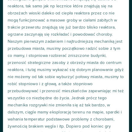
reaktora, tak samo jak np lecznice które znajdują się na
obrzeżach wioski daleko od ciepła reaktora przez co nie
mogą funkcjonować a masowe groby w ciałami zabitych w
trakcie przewrotu znajdują się już bardzo blisko reaktora,
ogrzane zaczynają się rozkładać i powodować choroby.
Naszym pierwszym zadaniem i najtrudniejszą mechaniką jest
przebudowa miasta, musimy początkowo radzić sobie z tym
co mamy, i stopniowa rozbierać zniszczone budynki,
przenosić strategiczne zasoby z obrzeży miasta do centrum
reaktora, i tutaj musimy wykazać się dobrym planowanie gdyż
nie możemy od tak sobie wyburzyć połowy miasta, musimy to
robić stopniowo i z głową, a także stopniowo
przebudowywać i przenosić mieszkańców zapewniając mi też
wszystko co niezbędne do życia. Jednak prócz tego
mechanika rozgrywki nie zmieniła się aż tak bardzo, w
dalszym, ciągle mamy eksplorację terenu na mapie, spardki i
wahania temperatur podstawowe problemy z chorobami,
żywnością brakiem węgla i itp. Dopiero pod koniec gry