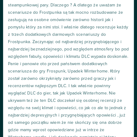
steampunkowej pary. Dlaczego ? A dlatego że uważam że
scenariusze do Frostpunka są tak mocno rozbudowane że
zasługują na osobne omówienie zarówno historii jak i
pomysłu który za nimi stoi. I właśnie dlatego recenzuje każdy
z trzech dodatkowych darmowych scenariuszy do
Frostpunka. Zaczynając od najbardziej przygnębiającego i
najbardziej beznadziejnego, pod względem atmosfery bo pod
względem fabuły, opowieści i klimatu DLC wypada doskonale.
Panie i panowie oto przed państwem dodatkowych
scenariusza do gry Frospunk, Upadek Winterhome. Który
został zarówno okrzyknięty zarówno przed graczy jak i
recenzentów najlepszym DLC. I tak właśnie powinny
wyglądać DLC do gier, tak jak Upadek Winterhome. Nie
ukrywam też że ten DLC doczekał się osobnej recenzji ze
względu na swój klimat i opowieści, co jak co ale to jednak z
najbardziej depresyjnych i przygnębiających opowieści , już
od samego początku wiem że nie skończy się ona dobrze
gdzie mamy wprost opowiedziane już w intrze że