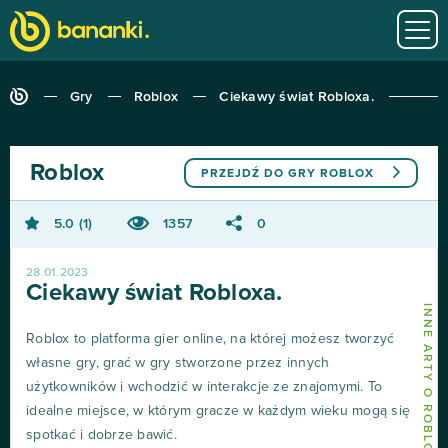
Gry
Roblox
Ciekawy świat Robloxa.
Roblox
PRZEJDŹ DO GRY
ROBLOX
5.0
1
1357
0
28.01.2023
Ciekawy świat Robloxa.
INNE ARTY O ROBLOX
Roblox to platforma gier online, na której możesz tworzyć
własne gry, grać w gry stworzone przez innych
użytkowników i wchodzić w interakcje ze znajomymi. To
idealne miejsce, w którym gracze w każdym wieku mogą się
spotkać i dobrze bawić.