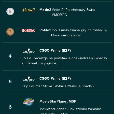
Metin2
Metin 2: Przełomowy Świat
MMORPG
Roblox
Top 3 mało znane gry na roblox, w
które warto zagrać
CSGO Prime (B2P)
4
CS GO recenzja na podstawie doświadczeń i wiedzy
z internetu w pigułce
CSGO Prime (B2P)
5
Czy Counter Strike Global Offensive upada ?
MovieStarPlanet MSP
6
MovieStarPlanet - Jak szybko zarabiać