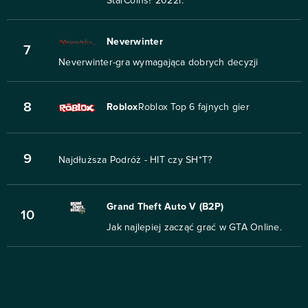
StarCoins? 2022r.
Neverwinter
7
Neverwinter-gra wymagająca dobrych decyzji
8
Roblox
Roblox Top 6 fajnych gier
9
Najdłuższa Podróż - HIT czy SH*T?
Grand Theft Auto V (B2P)
10
Jak najlepiej zacząć grać w GTA Online.