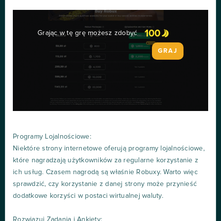
100
Grając w tę grę możesz zdobyć
GRAJ
Programy Lojalnościowe:
Niektóre strony internetowe oferują programy lojalnościowe,
które nagradzają użytkowników za regularne korzystanie z
ich usług. Czasem nagrodą są właśnie Robuxy. Warto więc
sprawdzić, czy korzystanie z danej strony może przynieść
dodatkowe korzyści w postaci wirtualnej waluty.
Rozwiązuj Zadania i Ankiety: