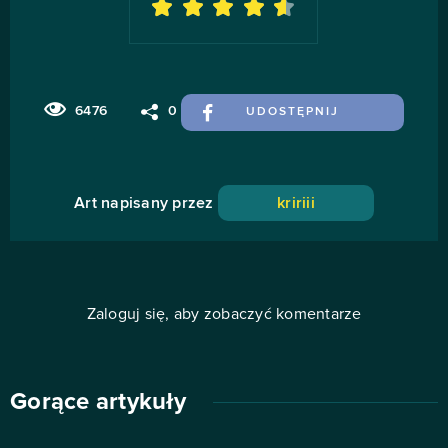
6476
0
UDOSTĘPNIJ
Art napisany przez
kririii
Zaloguj się, aby zobaczyć komentarze
Gorące artykuły