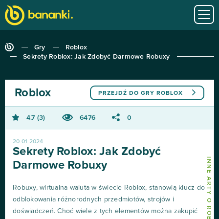
Gry
Roblox
Sekrety Roblox: Jak Zdobyć Darmowe Robuxy
Roblox
PRZEJDŹ DO GRY
ROBLOX
4.7
3
6476
0
20.01.2024
Sekrety Roblox: Jak Zdobyć
INNE ARTY O ROBLOX
Darmowe Robuxy
Robuxy, wirtualna waluta w świecie Roblox, stanowią klucz do
odblokowania różnorodnych przedmiotów, strojów i
doświadczeń. Choć wiele z tych elementów można zakupić