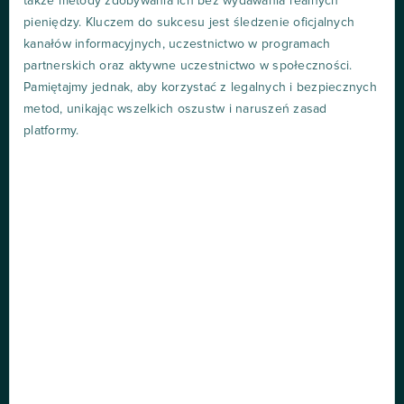
także metody zdobywania ich bez wydawania realnych
pieniędzy. Kluczem do sukcesu jest śledzenie oficjalnych
kanałów informacyjnych, uczestnictwo w programach
partnerskich oraz aktywne uczestnictwo w społeczności.
Pamiętajmy jednak, aby korzystać z legalnych i bezpiecznych
metod, unikając wszelkich oszustw i naruszeń zasad
platformy.