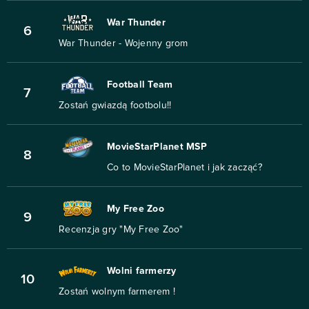
War Thunder
6
War Thunder - Wojenny grom
Football Team
7
Zostań gwiazdą footbolu!!
MovieStarPlanet MSP
8
Co to MovieStarPlanet i jak zacząć?
My Free Zoo
9
Recenzja gry "My Free Zoo"
Wolni farmerzy
10
Zostań wolnym farmerem !