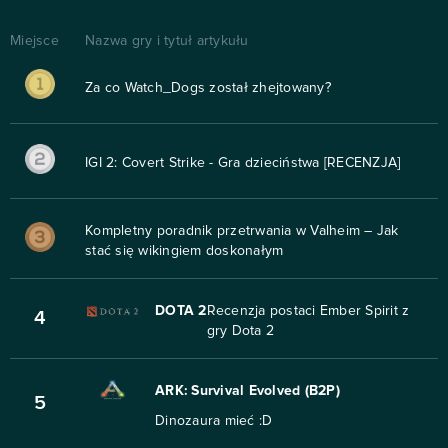
Miejsce
Nazwa gry i tytuł artykułu
Za co Watch_Dogs został zhejtowany?
IGI 2: Covert Strike - Gra dzieciństwa [RECENZJA]
Kompletny poradnik przetrwania w Valheim – Jak
stać się wikingiem doskonałym
DOTA 2
Recenzja postaci Ember Spirit z
4
gry Dota 2
ARK: Survival Evolved (B2P)
5
Dinozaura mieć :D