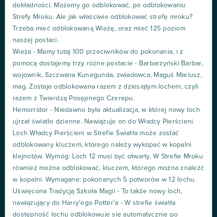
dokładności. Możemy go odblokować, po odblokowaniu
Strefy Mroku. Ale jak właściwie odblokować strefę mroku?
Trzeba mieć odblokowaną Wieżę, oraz mieć 125 poziom
naszej postaci.
Wieża - Mamy tutaj 100 przeciwników do pokonania, i z
pomocą dostajemy trzy różne postacie - Barbarzyński Barbar,
wojownik, Szczwana Kunegunda, zwiadowca, Maguś Mariusz,
mag. Zostaje odblokowana razem z dziesiątym lochem, czyli
razem z Twierdzą Posępnego Czerepu.
Hemorridor - Niedawno była aktualizacja, w której nowy loch
ujrzał światło dzienne. Nawiązuje on do Władcy Pierścieni.
Loch Władcy Pierścieni w Strefie Światła może zostać
odblokowany kluczem, którego należy wykopać w kopalni
klejnotów. Wymóg: Loch 12 musi być otwarty. W Strefie Mroku
również można odblokować, kluczem, którego można znaleźć
w kopalni. Wymagane: pokonanych 5 potworów w 12 lochu.
Uświęcona Tradycją Szkoła Magii - To także nowy loch,
nawiązujący do Harry'ego Potter'a - W strefie światła
dostępność lochu odblokowuje się automatycznie po