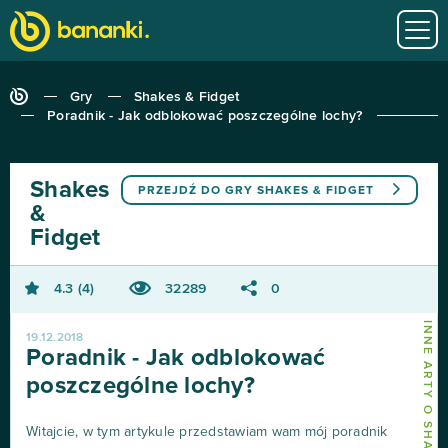
Gry
Shakes & Fidget
Poradnik - Jak odblokować poszczególne lochy?
Shakes
PRZEJDŹ DO GRY
SHAKES & FIDGET
&
Fidget
4.3
4
32289
0
INNE ARTY O SHAKES & FIDGET
19.12.2018
Poradnik - Jak odblokować
poszczególne lochy?
Witajcie, w tym artykule przedstawiam wam mój poradnik