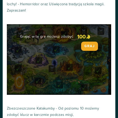
lochy! - Hemorridor oraz Uświęcona tradycją szkola magii.
Zapraszam!
100
Grając w tę grę możesz zdobyć
GRAJ
Zbezczeszczone Katakumby - Od poziomu 10 możemy
zdobyć klucz w karczmie podczas misji,