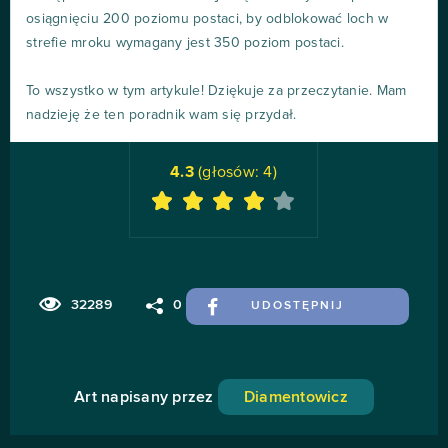
osiągnięciu 200 poziomu postaci, by odblokować loch w
strefie mroku wymagany jest 350 poziom postaci.
To wszystko w tym artykule! Dziękuje za przeczytanie. Mam
nadzieję że ten poradnik wam się przydał.
4.3
(głosów:
4
)
32289
0
UDOSTĘPNIJ
Art napisany przez
Diamentowicz