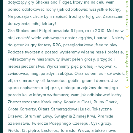
dotyczący gry Shakes and Fidget, który ma na celu wam
pomóc odblokować lochy (jak odblokować wszystkie lochy).
Na początek chciałbym napisać trochę o tej grze. Zapraszam
do czytania, miłej lektury!
Gra Shakes and Fidget powstała 6 lipca, roku 2010. Można w
niej znaleźć wiele zabawnych easter egg'ów, i parodii. Należy
do gatunku gry fantasy RPG, przeglądarkowa, free to play.
Podczas tworzenia postaci wybieramy własną rasę i profesję,
GORĄCE ARTY
i wkraczamy w niesamowity świat pełen grozy, przygód i
niebezpieczeństwa. Wyróżniamy pięć profesji - wojownik,
zwiadowca, mag, paladyn, zabójca. Oraz osiem ras - człowiek,
elf, ork, mroczny elf, krasnolud, goblin, gnom i demon. Już
sporo napisałem o tej grze, dlatego przejdźmy do mojego
poradnika, w którym wytłumaczę wam jak odblokować lochy -
Zbezczeszczone Katakumby, Kopalnie Glorii, Ruiny Gnark,
Grota Korsarzy, Ołtarz Szmaragdowej Łuski, Toksyczne
Drzewo, Strumień Lawy, Świątynia Zimnej Krwi, Piramida
Szaleństwa. Twierdza Posępnego Czerepu, Cyrk grozy,
Piekło, 13. piętro, Easteros, Tornado, Wieża, a także nowe