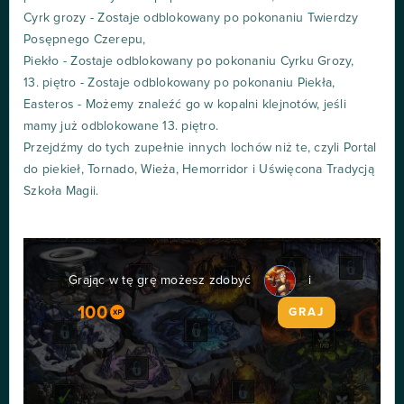
Cyrk grozy - Zostaje odblokowany po pokonaniu Twierdzy
Posępnego Czerepu,
Piekło - Zostaje odblokowany po pokonaniu Cyrku Grozy,
13. piętro - Zostaje odblokowany po pokonaniu Piekła,
Easteros - Możemy znaleźć go w kopalni klejnotów, jeśli
mamy już odblokowane 13. piętro.
Przejdźmy do tych zupełnie innych lochów niż te, czyli Portal
do piekieł, Tornado, Wieża, Hemorridor i Uświęcona Tradycją
Szkoła Magii.
Grając w tę grę możesz zdobyć
i
100
GRAJ