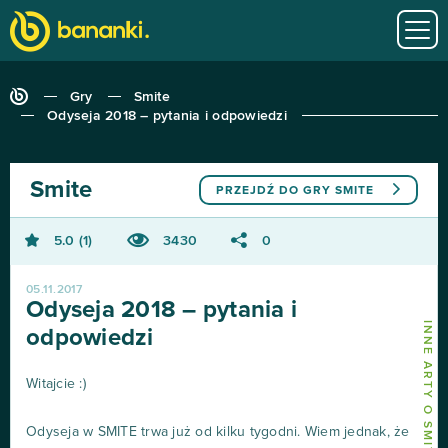
Gry
Smite
Odyseja 2018 – pytania i odpowiedzi
Smite
PRZEJDŹ DO GRY
SMITE
5.0
1
3430
0
05.11.2017
Odyseja 2018 – pytania i
INNE ARTY O SMITE
odpowiedzi
Witajcie :)
Odyseja w SMITE trwa już od kilku tygodni. Wiem jednak, że