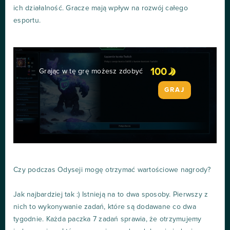
ich działalność. Gracze mają wpływ na rozwój całego
esportu.
100
Grając w tę grę możesz zdobyć
GRAJ
Czy podczas Odyseji mogę otrzymać wartościowe nagrody?
Jak najbardziej tak :) Istnieją na to dwa sposoby. Pierwszy z
nich to wykonywanie zadań, które są dodawane co dwa
tygodnie. Każda paczka 7 zadań sprawia, że otrzymujemy