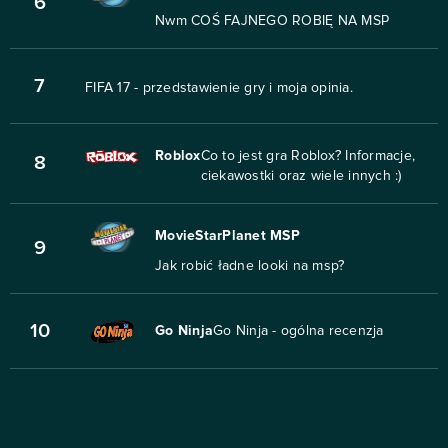
6
Nwm COŚ FAJNEGO ROBIĘ NA MSP
7
FIFA 17 - przedstawienie gry i moja opinia.
Roblox
Co to jest gra Roblox? Informacje,
8
ciekawostki oraz wiele innych :)
MovieStarPlanet MSP
9
Jak robić ładne looki na msp?
10
Go Ninja
Go Ninja - ogólna recenzja