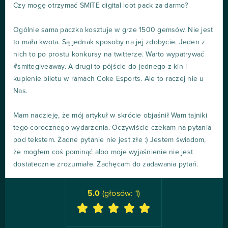
Czy mogę otrzymać SMITE digital loot pack za darmo?
Ogólnie sama paczka kosztuje w grze 1500 gemsów. Nie jest
to mała kwota. Są jednak sposoby na jej zdobycie. Jeden z
nich to po prostu konkursy na twitterze. Warto wypatrywać
#smitegiveaway. A drugi to pójście do jednego z kin i
kupienie biletu w ramach Coke Esports. Ale to raczej nie u
Nas.
Mam nadzieję, że mój artykuł w skrócie objaśnił Wam tajniki
tego corocznego wydarzenia. Oczywiście czekam na pytania
pod tekstem. Żadne pytanie nie jest złe :) Jestem świadom,
że mogłem coś pominąć albo moje wyjaśnienie nie jest
dostatecznie zrozumiałe. Zachęcam do zadawania pytań.
5.0
(głosów:
1
)