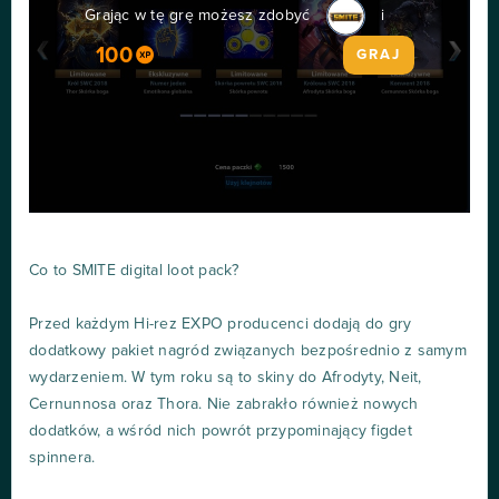
Grając w tę grę możesz zdobyć
i
100
GRAJ
Co to SMITE digital loot pack?
Przed każdym Hi-rez EXPO producenci dodają do gry
dodatkowy pakiet nagród związanych bezpośrednio z samym
wydarzeniem. W tym roku są to skiny do Afrodyty, Neit,
Cernunnosa oraz Thora. Nie zabrakło również nowych
dodatków, a wśród nich powrót przypominający figdet
spinnera.