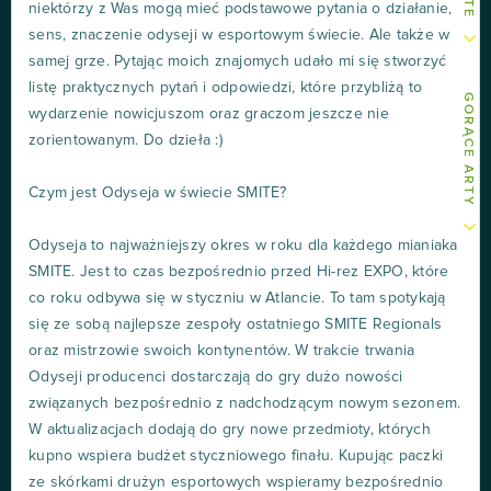
niektórzy z Was mogą mieć podstawowe pytania o działanie,
sens, znaczenie odyseji w esportowym świecie. Ale także w
samej grze. Pytając moich znajomych udało mi się stworzyć
listę praktycznych pytań i odpowiedzi, które przybliżą to
GORĄCE ARTY
wydarzenie nowicjuszom oraz graczom jeszcze nie
zorientowanym. Do dzieła :)
Czym jest Odyseja w świecie SMITE?
Odyseja to najważniejszy okres w roku dla każdego mianiaka
SMITE. Jest to czas bezpośrednio przed Hi-rez EXPO, które
co roku odbywa się w styczniu w Atlancie. To tam spotykają
się ze sobą najlepsze zespoły ostatniego SMITE Regionals
oraz mistrzowie swoich kontynentów. W trakcie trwania
Odyseji producenci dostarczają do gry dużo nowości
związanych bezpośrednio z nadchodzącym nowym sezonem.
W aktualizacjach dodają do gry nowe przedmioty, których
kupno wspiera budżet styczniowego finału. Kupując paczki
ze skórkami drużyn esportowych wspieramy bezpośrednio