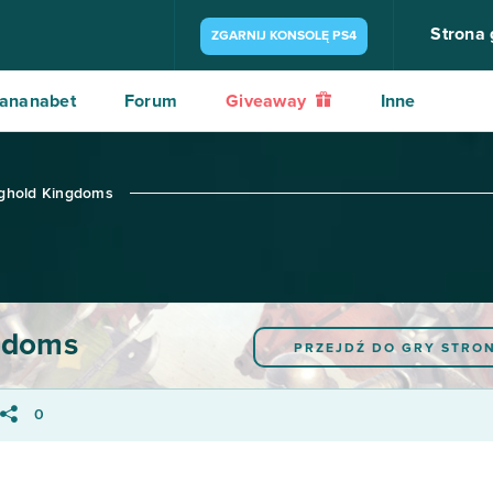
Strona
ZGARNIJ KONSOLĘ PS4
ananabet
Forum
Giveaway
Inne
nghold Kingdoms
gdoms
PRZEJDŹ DO GRY
STRO
0