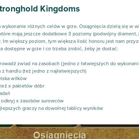
Stronghold Kingdoms
a wykonanie różnych celów w grze. Osiągnięcia dzielą się w 
które mają jeszcze dodatkowe 3 poziomy (podwójny diament, po
. Im większy poziom, tym większa ilość honoru jest nam przy
a dostępne w grze i co trzeba zrobić, żeby je dostać:
eprowadź zwiad na zasobach (jedno z łatwiejszych do wykonani
a z handlu (też jedno z najłatwiejszych)
wiska wilków
wieź x pakietów dóbr
badań
 - odkryj x zasobów surowców
ajlepszych graczy na dowolnej tablicy wyników