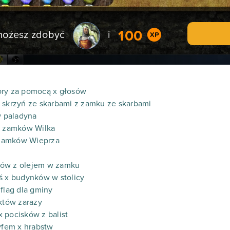
100
 możesz zdobyć
i
ory za pomocą x głosów
 skrzyń ze skarbami z zamku ze skarbami
w paladyna
 x zamków Wilka
x zamków Wieprza
otłów z olejem w zamku
ś x budynków w stolicy
flag dla gminy
nktów zarazy
 x pocisków z balist
ryfem x hrabstw