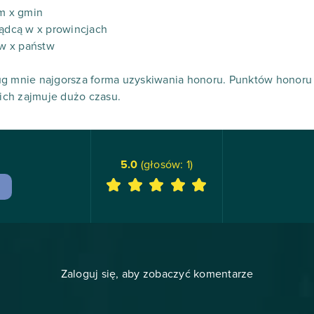
em x gmin
ządcą w x prowincjach
 w x państw
g mnie najgorsza forma uzyskiwania honoru. Punktów honoru d
ch zajmuje dużo czasu.
5.0
(głosów:
1
)
Zaloguj się, aby zobaczyć komentarze