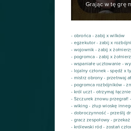
Grając w tę grę
- obrońca - zabij x wilków
- egzekutor - zabij x rozbój
- wojownik - zabij x żołnier
- pogromca - zabij x żołnie
- wspaniałe ucztowanie - wy
- lojalny członek - spędź x t
- mistrz obrony - przetrwaj a
- pogromca rozbójników - z
- król uczt - otrzymaj łącz
- Szczurek znowu przegrał! 
- wiking - złup wioskę inne
- dobroczynność - prześlij 
- gracz zespołowy - przekaż
- królewski ród - zostań cz