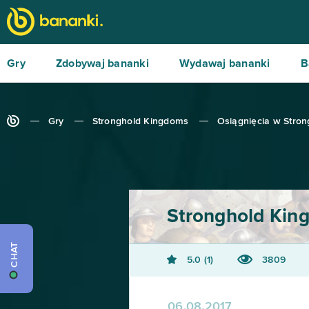
Gry
Zdobywaj bananki
Wydawaj bananki
B
Gry
Stronghold Kingdoms
Osiągnięcia w Stro
Stronghold Kin
CHAT
5.0
1
3809
06.08.2017