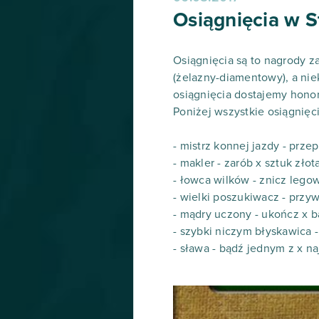
Osiągnięcia w 
Osiągnięcia są to nagrody z
(żelazny-diamentowy), a nie
osiągnięcia dostajemy honor
Poniżej wszystkie osiągnięci
- mistrz konnej jazdy - prz
- makler - zarób x sztuk złot
- łowca wilków - znicz lego
- wielki poszukiwacz - przy
- mądry uczony - ukończ x 
- szybki niczym błyskawica
- sława - bądź jednym z x n