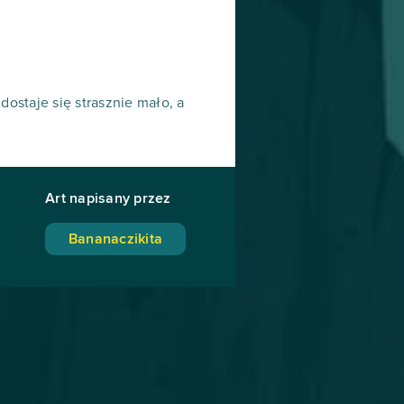
ostaje się strasznie mało, a
Art napisany przez
Bananaczikita