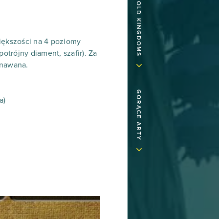
większości na 4 poziomy
trójny diament, szafir). Za
znawana.
GORĄCE ARTY
a)