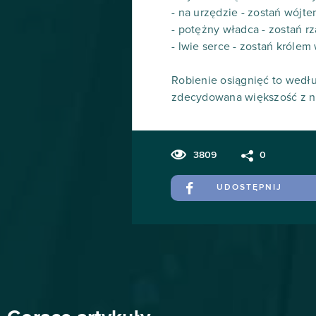
- na urzędzie - zostań wójt
- potężny władca - zostań r
- lwie serce - zostań królem
Robienie osiągnięć to wedłu
zdecydowana większość z ni
3809
0
UDOSTĘPNIJ