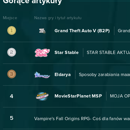
Gorące artykuły
Miejsce
Nazwa gry i tytuł artykułu
Grand Theft Auto V (B2P)
Grand
Star Stable
STAR STABLE AKTUA
Eldarya
Sposoby zarabiania maa
4
MovieStarPlanet MSP
MOJA OP
5
Vampire's Fall Origins RPG- Coś dla fanów w