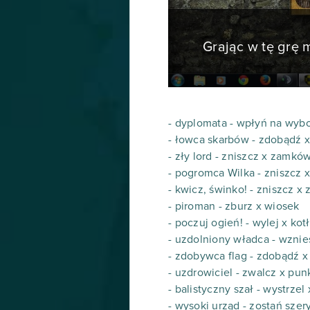
Grając w tę grę
- dyplomata - wpłyń na wyb
- łowca skarbów - zdobądź x
- zły lord - zniszcz x zamkó
- pogromca Wilka - zniszcz
- kwicz, świnko! - zniszcz 
- piroman - zburz x wiosek
- poczuj ogień! - wylej x k
- uzdolniony władca - wznie
- zdobywca flag - zdobądź x 
- uzdrowiciel - zwalcz x pu
- balistyczny szał - wystrzel
- wysoki urząd - zostań sze