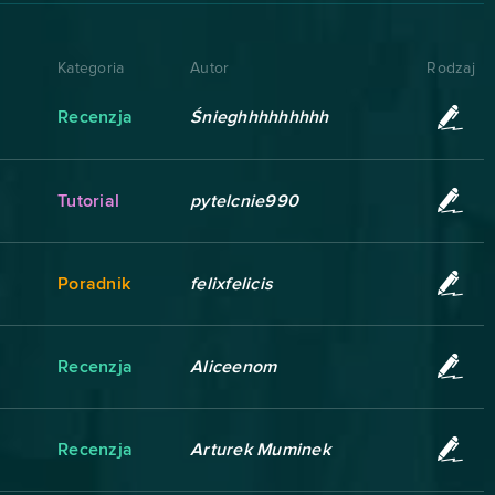
Kategoria
Autor
Rodzaj
Recenzja
Śnieghhhhhhhhh
Tutorial
pytelcnie990
Poradnik
felixfelicis
Recenzja
Aliceenom
Recenzja
Arturek Muminek