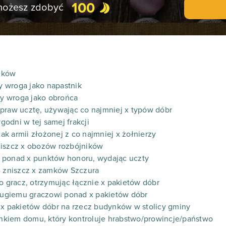
100
 możesz zdobyć
ników
zy wroga jako napastnik
rzy wroga jako obrońca
praw ucztę, używając co najmniej x typów dóbr
ygodni w tej samej frakcji
tak armii złożonej z co najmniej x żołnierzy
niszcz x obozów rozbójników
nie ponad x punktów honoru, wydając uczty
- zniszcz x zamków Szczura
go gracz, otrzymując łącznie x pakietów dóbr
drugiemu graczowi ponad x pakietów dóbr
 x pakietów dóbr na rzecz budynków w stolicy gminy
łonkiem domu, który kontroluje hrabstwo/prowincje/państwo