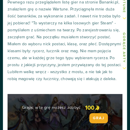
Pewnego razu przeglądałem listę gier na stronie Bananki.pl,
znalazłem grę o nazwie Wartune. Przyciągnęła mnie duża
ilość bananków, za wykonanie zadań. I nawet nie trzeba było
jej pobierać! "To wystarczy na kilka losowych gier Steam" -
pomyślałem z uśmiechem na twarzy. Po zarejestrowaniu się,
GORĄCE ARTY
zacząłem grać. Na początku musiałem stworzyć postać.
Miałem do wyboru nick postaci, klasę, oraz płeć. Dostępnymi
klasami były: rycerz, łucznik oraz mag. Nie mam pojęcia
czemu, ale w każdej grze tego typu wybieram rycerza. Po
prostu z jakiejś przyczyny, jestem przywiązany do tej postaci.
Lubiłem walkę wręcz - wszystko z mostu, a nie tak jak to
robią magowię czy łucznicy, chowają się i atakują z daleka.
100
Grając w tę grę możesz zdobyć
GRAJ