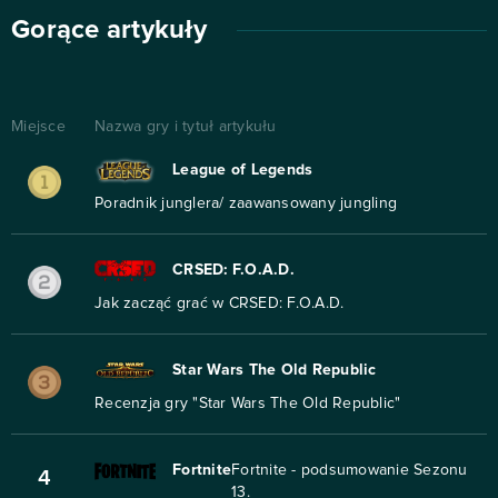
Gorące artykuły
Miejsce
Nazwa gry i tytuł artykułu
League of Legends
Poradnik junglera/ zaawansowany jungling
CRSED: F.O.A.D.
Jak zacząć grać w CRSED: F.O.A.D.
Star Wars The Old Republic
Recenzja gry "Star Wars The Old Republic"
Fortnite
Fortnite - podsumowanie Sezonu
4
13.