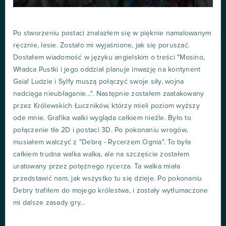
Po stworzeniu postaci znalazłem się w pięknie namalowanym
ręcznie, lesie. Zostało mi wyjaśnione, jak się poruszać.
Dostałem wiadomość w języku angielskim o treści "Mosino,
Władca Pustki i jego oddział planuje inwazję na kontynent
Gaia! Ludzie i Sylfy muszą połączyć swoje siły, wojna
nadciąga nieubłaganie...". Następnie zostałem zaatakowany
przez Królewskich Łuczników, którzy mieli poziom wyższy
ode mnie. Grafika walki wygląda całkiem nieźle. Było to
połączenie tła 2D i postaci 3D. Po pokonaniu wrogów,
musiałem walczyć z "Debrą - Rycerzem Ognia". To była
całkiem trudna walka walka, ale na szczęście zostałem
uratowany przez potężnego rycerza. Ta walka miała
przedstawić nam, jak wszystko tu się dzieje. Po pokonaniu
Debry trafiłem do mojego królestwa, i zostały wytłumaczone
mi dalsze zasady gry...