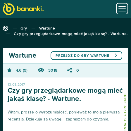
Gry
Wartune
Czy gry przeglądarkowe mogą mieć jakąś klasę? - Wartune.
Wartune
PRZEJDŹ DO GRY
WARTUNE
4.6
9
3018
0
13.08.2017
Czy gry przeglądarkowe mogą mieć
INNE ARTY O WARTUNE
jakąś klasę? - Wartune.
Witam, proszę o wyrozumiałość, ponieważ to moja pierwsza
recenzja. Dziękuje za uwagę, i zapraszam do czytania.