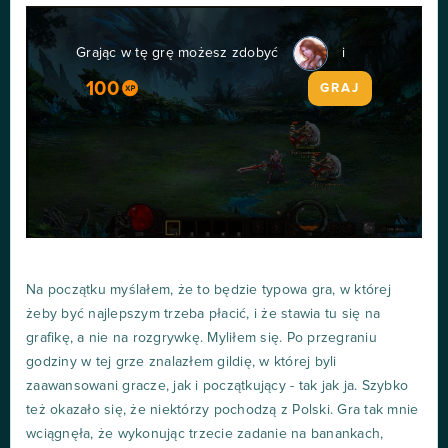
Grając w tę grę możesz zdobyć
i
100
GRAJ
Na początku myślałem, że to będzie typowa gra, w której
żeby być najlepszym trzeba płacić, i że stawia tu się na
grafikę, a nie na rozgrywkę. Myliłem się. Po przegraniu
godziny w tej grze znalazłem gildię, w której byli
zaawansowani gracze, jak i początkujący - tak jak ja. Szybko
też okazało się, że niektórzy pochodzą z Polski. Gra tak mnie
wciągnęła, że wykonując trzecie zadanie na banankach,