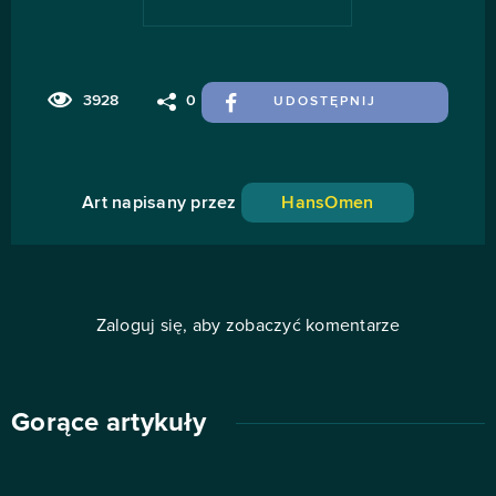
3928
0
UDOSTĘPNIJ
Art napisany przez
HansOmen
Zaloguj się, aby zobaczyć komentarze
Gorące artykuły