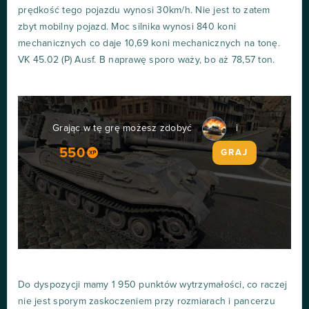
prędkość tego pojazdu wynosi 30km/h. Nie jest to zatem
zbyt mobilny pojazd. Moc silnika wynosi 840 koni
mechanicznych co daje 10,69 koni mechanicznych na tonę.
VK 45.02 (P) Ausf. B naprawę sporo waży, bo aż 78,57 ton.
Grając w tę grę możesz zdobyć
i
550
GRAJ
Do dyspozycji mamy 1 950 punktów wytrzymałości, co raczej
nie jest sporym zaskoczeniem przy rozmiarach i pancerzu