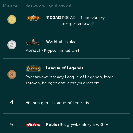
Miejsce
Nazwa gry i tytuł artykułu
1100AD
1100AD - Recenzja gry
przeglądarkowej!
World of Tanks
M6A2E1 - Kryptonim Katrofel
League of Legends
Podstawowe zasady League of Legends, które
sprawią, że będziesz lepszym graczem
4
Historia gier - League of Legends
5
Roblox
Rozgrywka niczym w GTA!