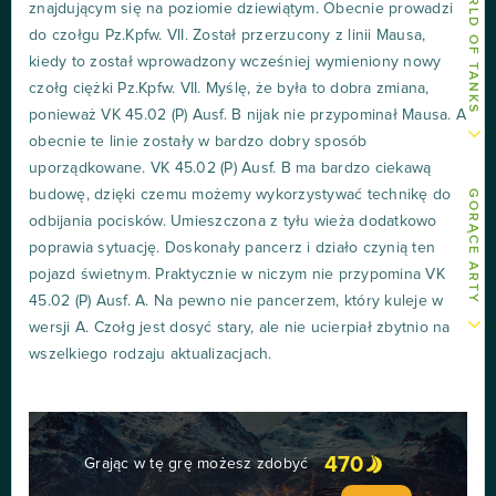
znajdującym się na poziomie dziewiątym. Obecnie prowadzi
do czołgu Pz.Kpfw. VII. Został przerzucony z linii Mausa,
kiedy to został wprowadzony wcześniej wymieniony nowy
czołg ciężki Pz.Kpfw. VII. Myślę, że była to dobra zmiana,
ponieważ VK 45.02 (P) Ausf. B nijak nie przypominał Mausa. A
obecnie te linie zostały w bardzo dobry sposób
uporządkowane. VK 45.02 (P) Ausf. B ma bardzo ciekawą
budowę, dzięki czemu możemy wykorzystywać technikę do
GORĄCE ARTY
odbijania pocisków. Umieszczona z tyłu wieża dodatkowo
poprawia sytuację. Doskonały pancerz i działo czynią ten
pojazd świetnym. Praktycznie w niczym nie przypomina VK
45.02 (P) Ausf. A. Na pewno nie pancerzem, który kuleje w
wersji A. Czołg jest dosyć stary, ale nie ucierpiał zbytnio na
wszelkiego rodzaju aktualizacjach.
470
Grając w tę grę możesz zdobyć