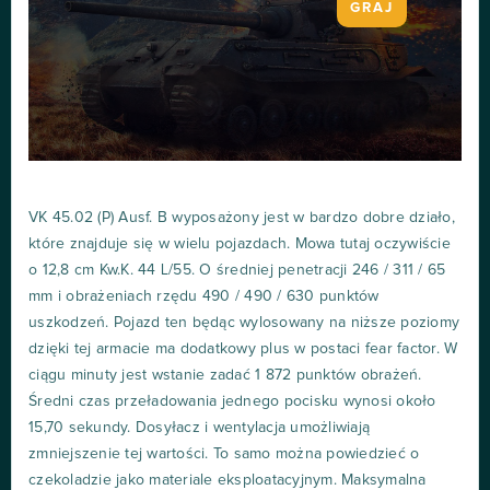
GRAJ
VK 45.02 (P) Ausf. B wyposażony jest w bardzo dobre działo,
które znajduje się w wielu pojazdach. Mowa tutaj oczywiście
o 12,8 cm Kw.K. 44 L/55. O średniej penetracji 246 / 311 / 65
mm i obrażeniach rzędu 490 / 490 / 630 punktów
uszkodzeń. Pojazd ten będąc wylosowany na niższe poziomy
dzięki tej armacie ma dodatkowy plus w postaci fear factor. W
ciągu minuty jest wstanie zadać 1 872 punktów obrażeń.
Średni czas przeładowania jednego pocisku wynosi około
15,70 sekundy. Dosyłacz i wentylacja umożliwiają
zmniejszenie tej wartości. To samo można powiedzieć o
czekoladzie jako materiale eksploatacyjnym. Maksymalna