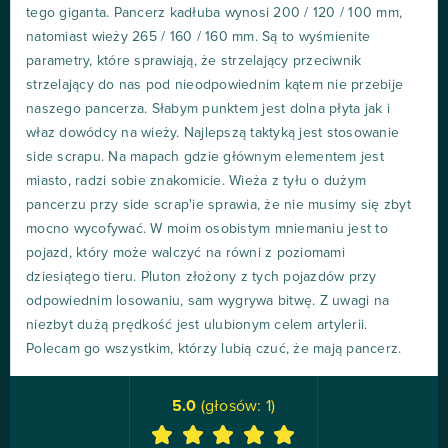
tego giganta. Pancerz kadłuba wynosi 200 / 120 / 100 mm,
natomiast wieży 265 / 160 / 160 mm. Są to wyśmienite
parametry, które sprawiają, że strzelający przeciwnik
strzelający do nas pod nieodpowiednim kątem nie przebije
naszego pancerza. Słabym punktem jest dolna płyta jak i
właz dowódcy na wieży. Najlepszą taktyką jest stosowanie
side scrapu. Na mapach gdzie głównym elementem jest
miasto, radzi sobie znakomicie. Wieża z tyłu o dużym
pancerzu przy side scrap'ie sprawia, że nie musimy się zbyt
mocno wycofywać. W moim osobistym mniemaniu jest to
pojazd, który może walczyć na równi z poziomami
dziesiątego tieru. Pluton złożony z tych pojazdów przy
odpowiednim losowaniu, sam wygrywa bitwę. Z uwagi na
niezbyt dużą prędkość jest ulubionym celem artylerii.
Polecam go wszystkim, którzy lubią czuć, że mają pancerz.
5.0
(głosów:
1
)