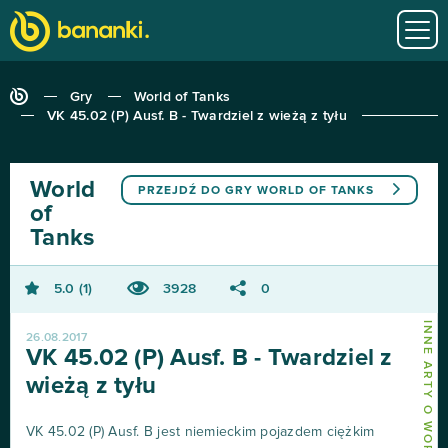
Gry
World of Tanks
VK 45.02 (P) Ausf. B - Twardziel z wieżą z tyłu
World
PRZEJDŹ DO GRY
WORLD OF TANKS
of
Tanks
5.0
1
3928
0
INNE ARTY O WORLD OF TANKS
26.08.2017
VK 45.02 (P) Ausf. B - Twardziel z
wieżą z tyłu
VK 45.02 (P) Ausf. B jest niemieckim pojazdem ciężkim