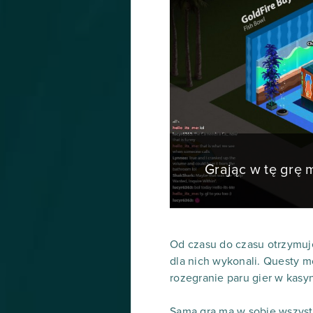
Grając w tę grę
Od czasu do czasu otrzymuj
dla nich wykonali. Questy m
rozegranie paru gier w kasyn
Sama gra ma w sobie wszystk