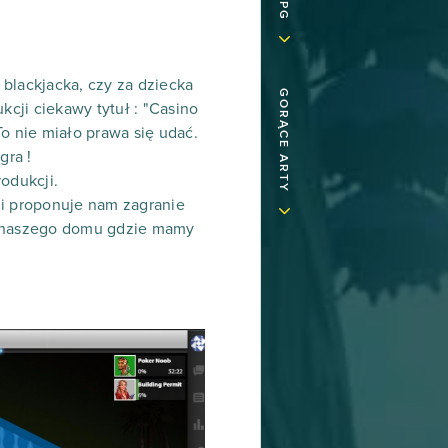
blackjacka, czy za dziecka
GORĄCE ARTY
kcji ciekawy tytuł : "Casino
o nie miało prawa się udać.
gra !
odukcji.
 i proponuje nam zagranie
do naszego domu gdzie mamy