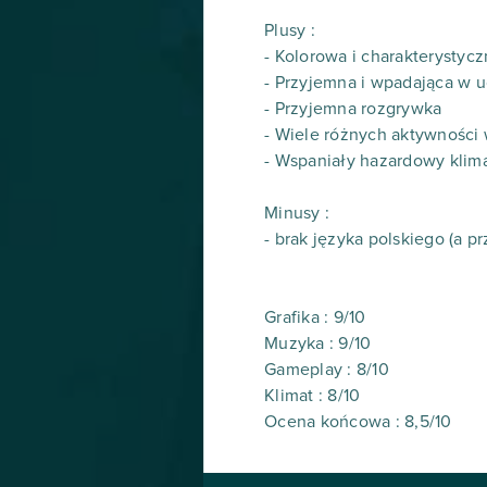
Plusy :
- Kolorowa i charakterystycz
- Przyjemna i wpadająca w 
- Przyjemna rozgrywka
- Wiele różnych aktywności
- Wspaniały hazardowy klim
Minusy :
- brak języka polskiego (a p
Grafika : 9/10
Muzyka : 9/10
Gameplay : 8/10
Klimat : 8/10
Ocena końcowa : 8,5/10