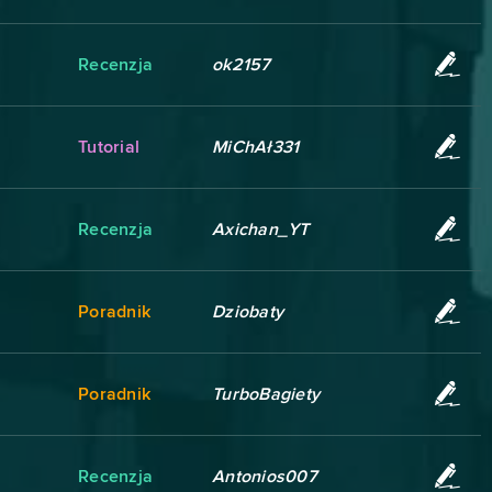
Recenzja
ok2157
Tutorial
MiChAł331
Recenzja
Axichan_YT
Poradnik
Dziobaty
Poradnik
TurboBagiety
Recenzja
Antonios007