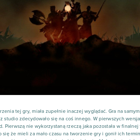
zenia tej gry, miała zupełnie inaczej wyglądać. Gra na samy
z studio zdecydowało się na coś innego. W pierwszych wersja
. Pierwszą nie wykorzystaną rzeczą jaka pozostała w finalnej w
się że mieli za mało czasu na tworzenie gry i gonił ich termi