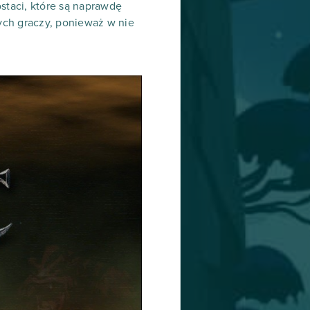
ostaci, które są naprawdę
zych graczy, ponieważ w nie