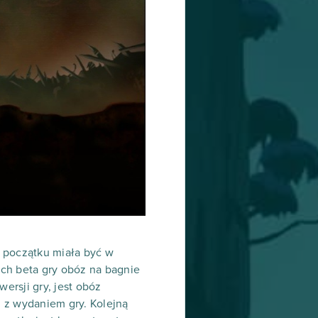
m początku miała być w
ch beta gry obóz na bagnie
ersji gry, jest obóz
n z wydaniem gry. Kolejną