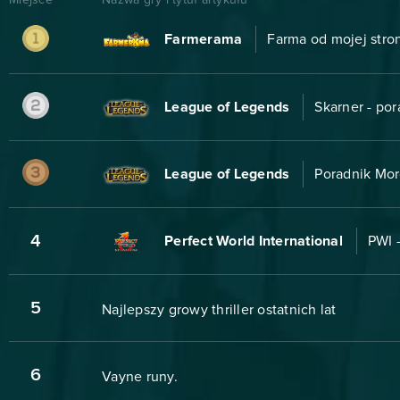
Farmerama
Farma od mojej stro
League of Legends
Skarner - po
League of Legends
Poradnik Mor
4
Perfect World International
PWI 
5
Najlepszy growy thriller ostatnich lat
6
Vayne runy.