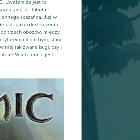
C. Uważam że jest to
ych gier, ale fabuła i
imiennego skazańca. Już w
ie polega na dostarczeniu
 do trzech obozów, między
 tytułem polecił bym, stary
w niej tak zwane bugi, czyli
blem? W internecie jest