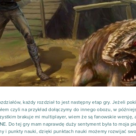
zdziałów, każdy rozdział to jest następny etap gry. Jeżeli po
ałem czyli na przykład dołączymy do innego obozu, w później
zystkim brakuje mi multiplayer, wiem że są fanowskie wersję, a
NE. Do tej gry mam naprawdę duży sentyment była to moja pi
y i punkty nauki, dzięki punktach nauki możemy rozwijać swo