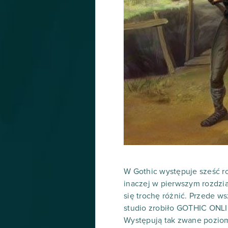
W Gothic występuje sześć ro
inaczej w pierwszym rozdzi
się trochę różnić. Przede ws
studio zrobiło GOTHIC ONLI
Występują tak zwane poziom