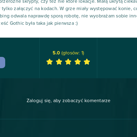
rzeróżne skrypty, czy też nie które lokacje. Małą ukrytą ciek
 tylko załączyć na kodach. W grze miały występować konie, c
bbing odwala naprawdę sporą robotę, nie wyobrażam sobie inn
ść Gothic była taka jak pierwsza :)
5.0
(głosów:
1
)
Zaloguj się, aby zobaczyć komentarze