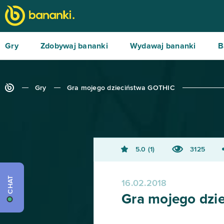
Gry
Zdobywaj bananki
Wydawaj bananki
B
Gry
Gra mojego dzieciństwa GOTHIC
5.0
1
3125
CHAT
16.02.2018
Gra mojego dzi