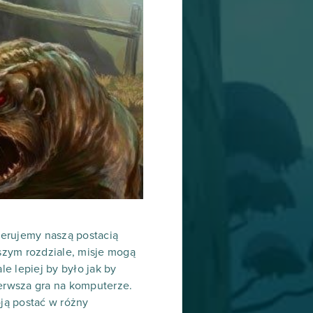
kierujemy naszą postacią
szym rozdziale, misje mogą
le lepiej by było jak by
erwsza gra na komputerze.
ją postać w różny