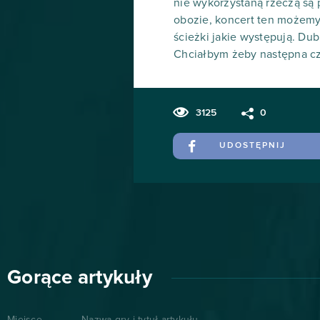
nie wykorzystaną rzeczą są p
obozie, koncert ten możemy
ścieżki jakie występują. Du
Chciałbym żeby następna cze
3125
0
UDOSTĘPNIJ
Gorące artykuły
Miejsce
Nazwa gry i tytuł artykułu