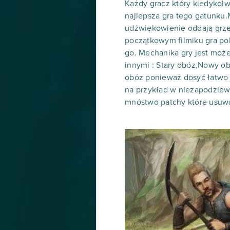
Każdy gracz który kiedykol
najlepsza gra tego gatunku.M
udźwiękowienie oddają grze 
początkowym filmiku gra pok
go. Mechanika gry jest moż
innymi : Stary obóz,Nowy ob
obóz ponieważ dosyć łatwo je
na przykład w niezapodziew
mnóstwo patchy które usuwa