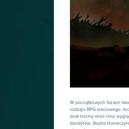
W początkowych fazach twor
rodzaju RPG sieciowego, lec
miał trochę mieć inny wygląd
bandytów. Studio tłumaczyło 