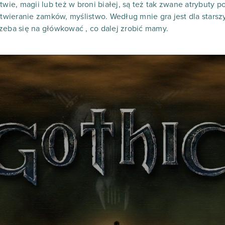
twie, magii lub też w broni białej, są też tak zwane atrybuty p
 otwieranie zamków, myślistwo. Według mnie gra jest dla stars
zeba się na główkować , co dalej zrobić mamy.