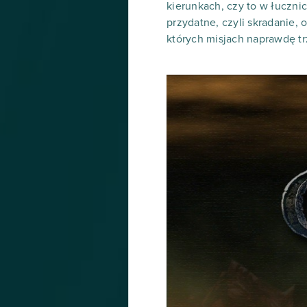
kierunkach, czy to w łucznic
przydatne, czyli skradanie,
których misjach naprawdę tr