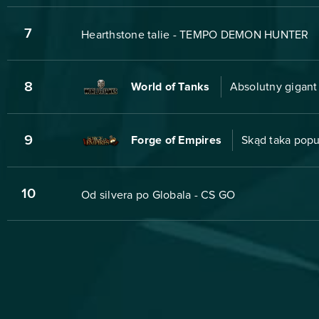
7
Hearthstone talie - TEMPO DEMON HUNTER
8
World of Tanks
Absolutny gigant 
9
Forge of Empires
Skąd taka popu
10
Od silvera po Globala - CS GO