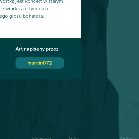
awostką jest koncert w starym
o świadczą o tym duże
ego głosu bohatera.
Art napisany przez
marcin072
Kategoria
Autor
Rodzaj