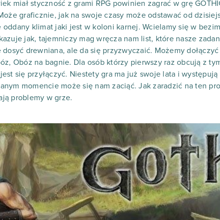
wiek miał styczność z grami RPG powinien zagrać w grę GOTHI
oże graficznie, jak na swoje czasy może odstawać od dzisiejsz
oddany klimat jaki jest w koloni karnej. Wcielamy się w bez
azuje jak, tajemniczy mag wręcza nam list, które nasze zadan
e dosyć drewniana, ale da się przyzwyczaić. Możemy dołączyć
óz, Obóz na bagnie. Dla osób którzy pierwszy raz obcują z tym
st się przyłączyć. Niestety gra ma już swoje lata i występują 
anym momencie może się nam zaciąć. Jak zaradzić na ten pro
ją problemy w grze.