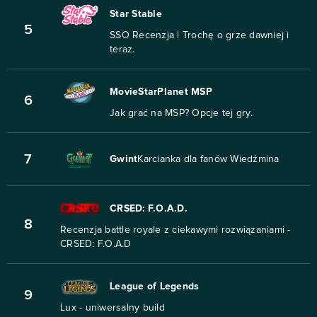
Star Stable
5
SSO Recenzja | Trochę o grze dawniej i
teraz.
MovieStarPlanet MSP
6
Jak grać na MSP? Opcje tej gry.
7
Gwint
Karcianka dla fanów Wiedźmina
CRSED: F.O.A.D.
8
Recenzja battle royale z ciekawymi rozwiązaniami -
CRSED: F.O.A.D
League of Legends
9
Lux - uniwersalny build