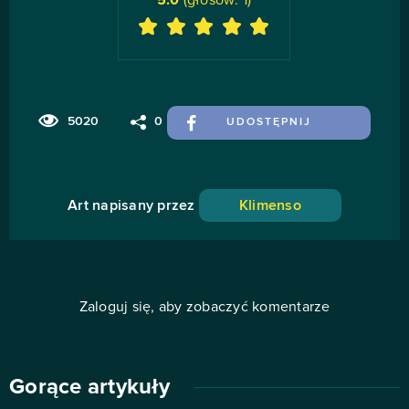
5.0
(głosów:
1
)
5020
0
UDOSTĘPNIJ
Art napisany przez
Klimenso
Zaloguj się, aby zobaczyć komentarze
Gorące artykuły