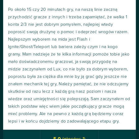
Po około 15 czy 20 minutach gry, na naszą linie zaczną
przychodzić gracze z innych i trzeba zapamiętać, że walka 1
konta 2/3 nie jest dobrym pomysłem, najlepiej wtedy
poprosić swoją drużynę o pomoc i odeprzeć wrogów razem.
Najlepszym wyborem na mida jest Flash i
Ignite/Ghost/Teleport lub bariera zależy czym i na kogo
gramy. Mam nadzieje że te kilka informacji pomoże tobie jako
mało doświadczonemu graczowi, ja swoją przygodę na
midzie zaczynałem od Lux, co nie było za dobrym wyborem,
poprostu była za ciężka dla mnie by ją grać gdy jeszcze nie
znałem mechanik tej gry, Należy pamiętać, że nie odczujemy
skutków od razu lecz z każdą grą nasz poziom i nasza
wiedze oraz umiejętności się polepszają. Sam zaczynałem od
takich podstaw więc wiem jakie początkujący gracze mogą
mieć problemy. Ale na pewno z każdą grą będziemy coraz
lepsi i w końcu dojdziemy do zadowalającego etapu gry.