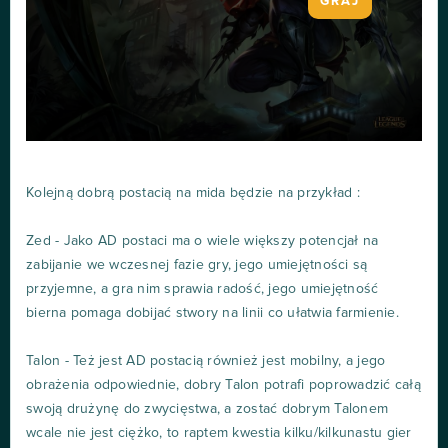
GRAJ
Kolejną dobrą postacią na mida będzie na przykład :
Zed - Jako AD postaci ma o wiele większy potencjał na
zabijanie we wczesnej fazie gry, jego umiejętności są
przyjemne, a gra nim sprawia radość, jego umiejętność
bierna pomaga dobijać stwory na linii co ułatwia farmienie.
Talon - Też jest AD postacią również jest mobilny, a jego
obrażenia odpowiednie, dobry Talon potrafi poprowadzić całą
swoją drużynę do zwycięstwa, a zostać dobrym Talonem
wcale nie jest ciężko, to raptem kwestia kilku/kilkunastu gier