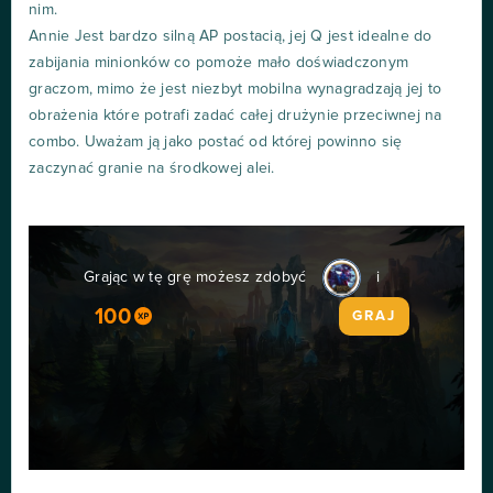
nim.
Annie Jest bardzo silną AP postacią, jej Q jest idealne do
zabijania minionków co pomoże mało doświadczonym
graczom, mimo że jest niezbyt mobilna wynagradzają jej to
obrażenia które potrafi zadać całej drużynie przeciwnej na
combo. Uważam ją jako postać od której powinno się
zaczynać granie na środkowej alei.
Grając w tę grę możesz zdobyć
i
100
GRAJ