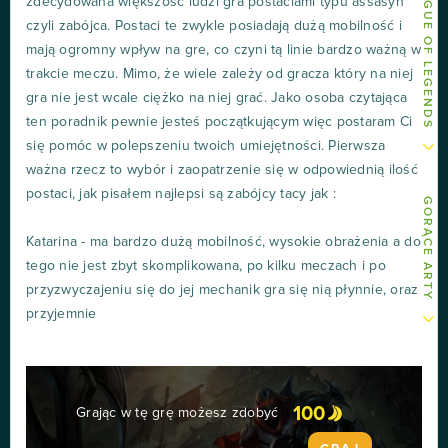
INNE ARTY O LEAGUE OF LEGENDS
zdecydowana większość ludzi gra postaciami typu assasyn
czyli zabójca. Postaci te zwykle posiadają dużą mobilność i
mają ogromny wpływ na gre, co czyni tą linie bardzo ważną w
trakcie meczu. Mimo, że wiele zależy od gracza który na niej
gra nie jest wcale ciężko na niej grać. Jako osoba czytająca
ten poradnik pewnie jesteś początkującym więc postaram Ci
się pomóc w polepszeniu twoich umiejętności. Pierwsza
ważna rzecz to wybór i zaopatrzenie się w odpowiednią ilość
postaci, jak pisałem najlepsi są zabójcy tacy jak :
GORĄCE ARTY
Katarina - ma bardzo dużą mobilność, wysokie obrażenia a do
tego nie jest zbyt skomplikowana, po kilku meczach i po
przyzwyczajeniu się do jej mechanik gra się nią płynnie, oraz
przyjemnie
100
Grając w tę grę możesz zdobyć