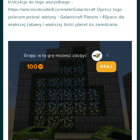
Instrukcja do tego wszystkiego -
https://wiki.micdoodle8.com/wiki/Galacticraft Oprócz tego
polecam pobrać addony - Galacticraft Planets i 4Space dla
większej zabawy i większej ilości planet do zwiedzania.
Grając w tę grę możesz zdobyć
i
100
GRAJ