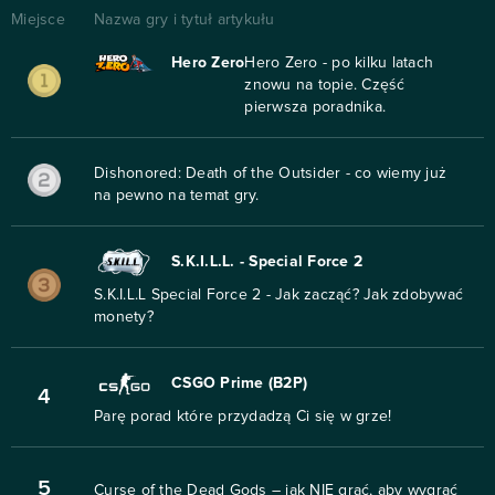
Miejsce
Nazwa gry i tytuł artykułu
Hero Zero
Hero Zero - po kilku latach
znowu na topie. Część
pierwsza poradnika.
Dishonored: Death of the Outsider - co wiemy już
na pewno na temat gry.
S.K.I.L.L. - Special Force 2
S.K.I.L.L Special Force 2 - Jak zacząć? Jak zdobywać
monety?
CSGO Prime (B2P)
4
Parę porad które przydadzą Ci się w grze!
5
Curse of the Dead Gods – jak NIE grać, aby wygrać