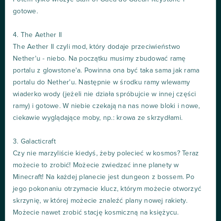
gotowe.
4. The Aether II
The Aether II czyli mod, który dodaje przeciwieństwo
Nether'u - niebo. Na początku musimy zbudować ramę
portalu z glowstone'a. Powinna ona być taka sama jak rama
portalu do Nether'u. Następnie w środku ramy wlewamy
wiaderko wody (jeżeli nie działa spróbujcie w innej części
ramy) i gotowe. W niebie czekają na nas nowe bloki i nowe,
ciekawie wyglądające moby, np.: krowa ze skrzydłami.
3. Galacticraft
Czy nie marzyliście kiedyś, żeby polecieć w kosmos? Teraz
możecie to zrobić! Możecie zwiedzać inne planety w
Minecraft! Na każdej planecie jest dungeon z bossem. Po
jego pokonaniu otrzymacie klucz, którym możecie otworzyć
skrzynię, w której możecie znaleźć plany nowej rakiety.
Możecie nawet zrobić stację kosmiczną na księżycu.