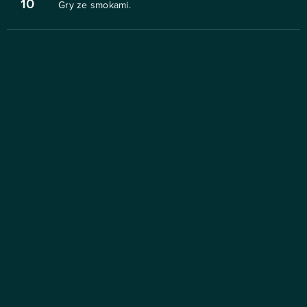
10
Gry ze smokami.