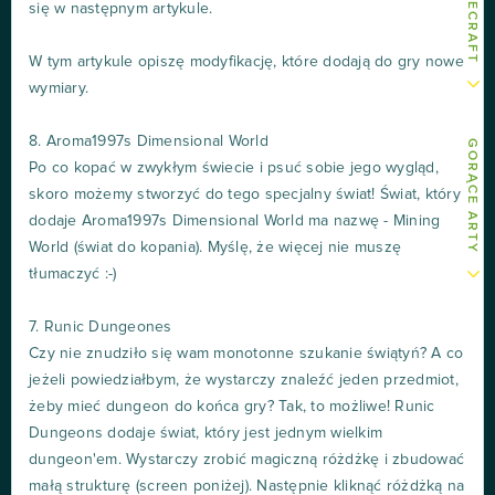
się w następnym artykule.
W tym artykule opiszę modyfikację, które dodają do gry nowe
wymiary.
8. Aroma1997s Dimensional World
GORĄCE ARTY
Po co kopać w zwykłym świecie i psuć sobie jego wygląd,
skoro możemy stworzyć do tego specjalny świat! Świat, który
dodaje Aroma1997s Dimensional World ma nazwę - Mining
World (świat do kopania). Myślę, że więcej nie muszę
tłumaczyć :-)
7. Runic Dungeones
Czy nie znudziło się wam monotonne szukanie świątyń? A co
jeżeli powiedziałbym, że wystarczy znaleźć jeden przedmiot,
żeby mieć dungeon do końca gry? Tak, to możliwe! Runic
Dungeons dodaje świat, który jest jednym wielkim
dungeon'em. Wystarczy zrobić magiczną różdżkę i zbudować
małą strukturę (screen poniżej). Następnie kliknąć różdżką na