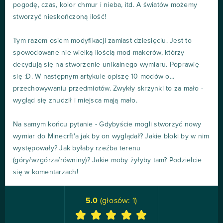
pogodę, czas, kolor chmur i nieba, itd. A światów możemy
stworzyć nieskończoną ilość!
Tym razem osiem modyfikacji zamiast dziesięciu. Jest to
spowodowane nie wielką ilością mod-makerów, którzy
decydują się na stworzenie unikalnego wymiaru. Poprawię
się :D. W następnym artykule opiszę 10 modów o...
przechowywaniu przedmiotów. Zwykły skrzynki to za mało -
wygląd się znudził i miejsca mają mało.
Na samym końcu pytanie - Gdybyście mogli stworzyć nowy
wymiar do Minecrft'a jak by on wyglądał? Jakie bloki by w nim
występowały? Jak byłaby rzeźba terenu
(góry/wzgórza/równiny)? Jakie moby żyłyby tam? Podzielcie
się w komentarzach!
5.0
(głosów:
1
)