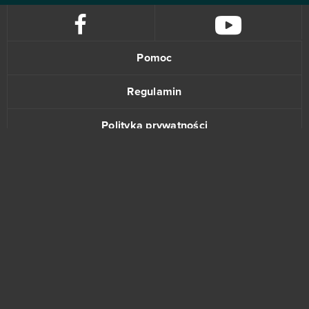
Pomoc
Regulamin
Polityka prywatności
Kontakt
www.bananki.pl
Trustpilot
© Copyright 2015