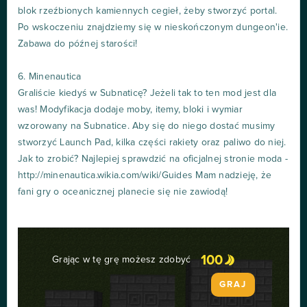
blok rzeźbionych kamiennych cegieł, żeby stworzyć portal.
Po wskoczeniu znajdziemy się w nieskończonym dungeon'ie.
Zabawa do późnej starości!
6. Minenautica
Graliście kiedyś w Subnaticę? Jeżeli tak to ten mod jest dla
was! Modyfikacja dodaje moby, itemy, bloki i wymiar
wzorowany na Subnatice. Aby się do niego dostać musimy
stworzyć Launch Pad, kilka części rakiety oraz paliwo do niej.
Jak to zrobić? Najlepiej sprawdzić na oficjalnej stronie moda -
http://minenautica.wikia.com/wiki/Guides Mam nadzieję, że
fani gry o oceanicznej planecie się nie zawiodą!
100
Grając w tę grę możesz zdobyć
GRAJ