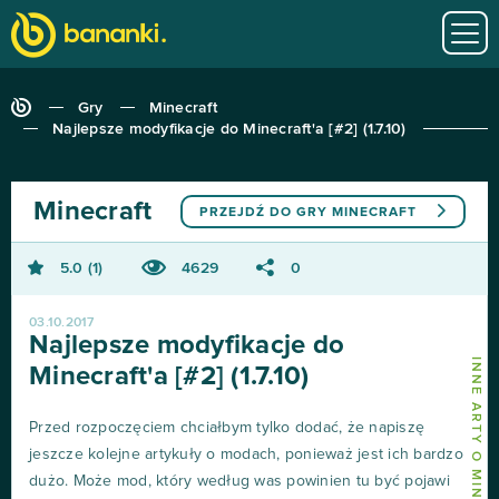
Gry
Minecraft
Najlepsze modyfikacje do Minecraft'a [#2] (1.7.10)
Minecraft
PRZEJDŹ DO GRY
MINECRAFT
5.0
1
4629
0
03.10.2017
Najlepsze modyfikacje do
INNE ARTY O MINECRAFT
Minecraft'a [#2] (1.7.10)
Przed rozpoczęciem chciałbym tylko dodać, że napiszę
jeszcze kolejne artykuły o modach, ponieważ jest ich bardzo
dużo. Może mod, który według was powinien tu być pojawi