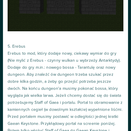
5. Erebus
Erebus to mod, który dodaje nowy, ciekawy wymiar do gry
(Nie mylić z Erebus - czynny wulkan u wybrzeży Antarktydy).
Dodaje do gry m.in.: nowego bossa - Tarantulę oraz nowy
dungeon. Aby znaleźć ów dungeon trzeba szukać przez
dobre kilka godzin, a żeby go przejść potrzeba jeszcze
dwóch. Na końcu dungeon'a musimy pokonać bossa, który
wygląda jak wielka larwa. Jeżeli chcemy dostać się do świata
potrzebujemy Staff of Gaea i portalu. Portal to obramowanie z
kamiennych cegieł (w dowolnym kształcie) wypełnione liśćmi.
Przed portalem musimy postawić w odległości jednej kratki
Gaean Keystone. Przykłądowy portal na screenie poniżej.
Potem tylko włożyć Staff of Gaea do Gaean Keystone i