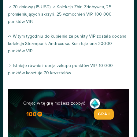
-> 70-dniowy (15 USD) -> Kolekcja Zhin Zdobywca, 25
promieniujących skrzyń, 25 wzmocnień VIP, 100 000
punktów VIP.
-> W tym tygodniu do kupienia za punkty VIP została dodana
kolekcja Steampunk Androxusa. Kosztuje ona 20000
punktów VIP.
-> Istnieje również opcja zakupu punktów VIP. 10 000
punktów kosztuje 70 kryształów.
Grając w tę grę możesz zdobyć
i
100
GRAJ