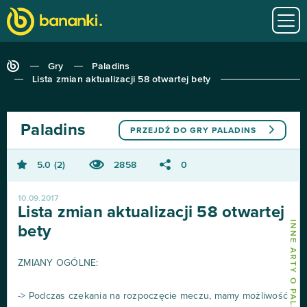
Gry
Paladins
Lista zmian aktualizacji 58 otwartej bety
Paladins
PRZEJDŹ DO GRY
PALADINS
5.0
2
2858
0
10.09.2017
Lista zmian aktualizacji 58 otwartej
INNE ARTY O PALADINS
bety
ZMIANY OGÓLNE:
-> Podczas czekania na rozpoczęcie meczu, mamy możliwość