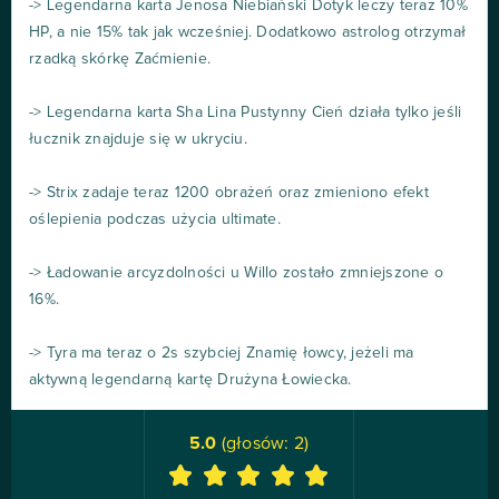
-> Legendarna karta Jenosa Niebiański Dotyk leczy teraz 10%
HP, a nie 15% tak jak wcześniej. Dodatkowo astrolog otrzymał
rzadką skórkę Zaćmienie.
-> Legendarna karta Sha Lina Pustynny Cień działa tylko jeśli
łucznik znajduje się w ukryciu.
-> Strix zadaje teraz 1200 obrażeń oraz zmieniono efekt
oślepienia podczas użycia ultimate.
-> Ładowanie arcyzdolności u Willo zostało zmniejszone o
16%.
-> Tyra ma teraz o 2s szybciej Znamię łowcy, jeżeli ma
aktywną legendarną kartę Drużyna Łowiecka.
5.0
(głosów:
2
)