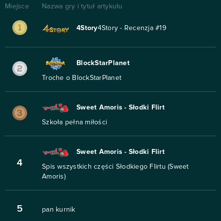
Miejsce
Nazwa gry i tytuł artykułu
4Story
4Story - Recenzja #19
BlockStarPlanet
Troche o BlockStarPlanet
Sweet Amoris - Słodki Flirt
Szkoła pełna miłości
Sweet Amoris - Słodki Flirt
4
Spis wszystkich części Słodkiego Flirtu (Sweet
Amoris)
5
pan kurnik