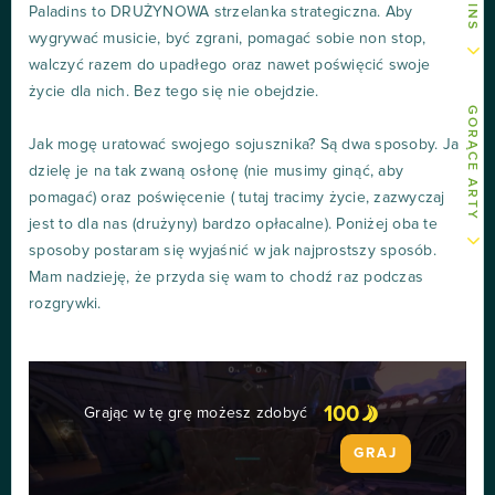
Paladins to DRUŻYNOWA strzelanka strategiczna. Aby
wygrywać musicie, być zgrani, pomagać sobie non stop,
walczyć razem do upadłego oraz nawet poświęcić swoje
życie dla nich. Bez tego się nie obejdzie.
GORĄCE ARTY
Jak mogę uratować swojego sojusznika? Są dwa sposoby. Ja
dzielę je na tak zwaną osłonę (nie musimy ginąć, aby
pomagać) oraz poświęcenie ( tutaj tracimy życie, zazwyczaj
jest to dla nas (drużyny) bardzo opłacalne). Poniżej oba te
sposoby postaram się wyjaśnić w jak najprostszy sposób.
Mam nadzieję, że przyda się wam to chodź raz podczas
rozgrywki.
100
Grając w tę grę możesz zdobyć
GRAJ