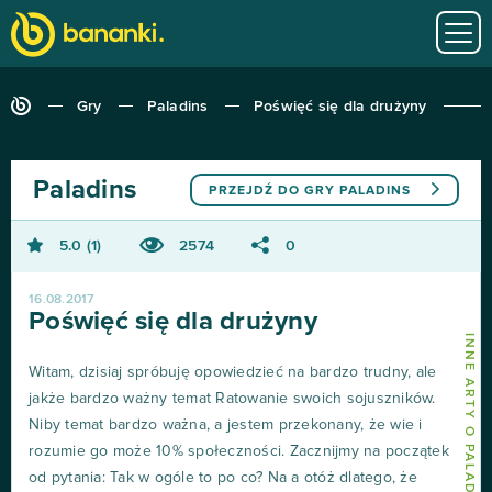
Gry
Paladins
Poświęć się dla drużyny
Paladins
PRZEJDŹ DO GRY
PALADINS
5.0
1
2574
0
16.08.2017
Poświęć się dla drużyny
INNE ARTY O PALADINS
Witam, dzisiaj spróbuję opowiedzieć na bardzo trudny, ale
jakże bardzo ważny temat Ratowanie swoich sojuszników.
Niby temat bardzo ważna, a jestem przekonany, że wie i
rozumie go może 10% społeczności. Zacznijmy na początek
od pytania: Tak w ogóle to po co? Na a otóż dlatego, że