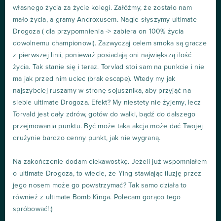
własnego życia za życie kolegi. Załóżmy, że zostało nam
mało życia, a gramy Androxusem. Nagle słyszymy ultimate
Drogoza ( dla przypomnienia -> zabiera on 100% życia
dowolnemu championowi). Zazwyczaj celem smoka są gracze
z pierwszej linii, ponieważ posiadają oni największą ilość
życia. Tak stanie się i teraz. Torvlad stoi sam na punkcie i nie
ma jak przed nim uciec (brak escape). Wtedy my jak
najszybciej ruszamy w stronę sojusznika, aby przyjąć na
siebie ultimate Drogoza. Efekt? My niestety nie żyjemy, lecz
Torvald jest cały zdrów, gotów do walki, bądź do dalszego
przejmowania punktu. Być może taka akcja może dać Twojej
drużynie bardzo cenny punkt, jak nie wygraną.
Na zakończenie dodam ciekawostkę. Jeżeli już wspomniałem
o ultimate Drogoza, to wiecie, że Ying stawiając iluzję przez
jego nosem może go powstrzymać? Tak samo działa to
również z ultimate Bomb Kinga. Polecam gorąco tego
spróbować!:)