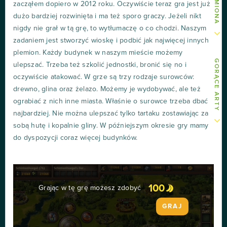
zacząłem dopiero w 2012 roku. Oczywiście teraz gra jest już
dużo bardziej rozwinięta i ma też sporo graczy. Jeżeli nikt
nigdy nie grał w tą grę, to wytłumaczę o co chodzi. Naszym
zadaniem jest stworzyć wioskę i podbić jak najwięcej innych
plemion. Każdy budynek w naszym mieście możemy
GORĄCE ARTY
ulepszać. Trzeba też szkolić jednostki, bronić się no i
oczywiście atakować. W grze są trzy rodzaje surowców:
drewno, glina oraz żelazo. Możemy je wydobywać, ale też
ograbiać z nich inne miasta. Właśnie o surowce trzeba dbać
najbardziej. Nie można ulepszać tylko tartaku zostawiając za
sobą hutę i kopalnie gliny. W późniejszym okresie gry mamy
do dyspozycji coraz więcej budynków.
100
Grając w tę grę możesz zdobyć
GRAJ