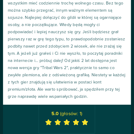
wszystkim mieć codziennie trochę wolnego czasu. Bez tego
można szybko przegrać, innym ważnym elementem są
sojusze. Najlepiej dołączyć do gildii w której są ogarniające
osoby, a nie początkujące. Wtedy będą mogły ci
podpowiadać i lepiej nauczysz się gry. Jeśli będziesz grał
pierwszy raz w grę tego typu, to prawdopodobnie zostaniesz
podbity nawet przed zdobyciem 2 wiosek, ale nie zrażaj się
tym. A jeżeli już grałeś i Ci nie wyszło, to poczytaj poradniki
na internecie i... próbuj dalej! Od jakiś 2 lat dostępna jest
nowa wersja gry "Tribal Wars 2", praktycznie to samo co
zwykłe plemiona, ale z odświeżoną grafiką. Niestety w każdej
z tych gier znajdują się ułatwienia w postaci kont
premium/złota. Ale warto spróbować, ja spędziłem przy tej
grze naprawdę wiele wspaniałych godzin.
5.0
(głosów:
1
)