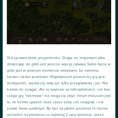
Gra sprawia wiele przyjemności. Grając ze znajomymi albo
dołączając do gildii jest jeszcze więcej zabawy. Samo bycie w
gildii jest w pewnym momencie wskazane, bo samemu
bardzo ciężko przetrwać. Największym plusem tej gry jest
dostępność, wystarczy włączyć tylko przeglądarkę i już. Nie
trzeba nic ściągać. Ale oczywiście są mikropłatności, coś bez
czego gry "darmowe" nie mogą się obyć. Innym minusem jest
to, że trzeba spędzić dużo czasu żeby coś osiągnąć i nie
zostać łatwo podbitym. By być na jakimś poziomie to musisz
wchodzić na plemiona co najmniej 2 razy dziennie. Jeżeli