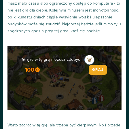
masz mało czasu albo ograniczony dostęp do komputera - to
nie jest gra dla ciebie. Kolejnym minusem jest monotonność,
po kilkunastu dniach ciągłe wysyłanie wojsk i ulepszanie
budynków może się znudzić. Najgorzej będzie jeśli mimo tylu
spędzonych godzin przy tej grze, ktoś cię podbije...
Grając w tę grę możesz zdobyć
i
100
GRAJ
Warto zagrać w tą grę, ale trzeba być cierpliwym. No i przede