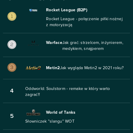
Rocket League (B2P)
Rocket League - połączenie piłki nożnej
z motoryzacją
Warface
Jak grać: strzelcem, inżynierem,
medykiem, snajperem
Metin2
Jak wygląda Metin2 w 2021 roku?
Oddworld: Soulstorm - remake w który warto
4
zagrać!!
World of Tanks
5
Słowniczek "slangu" WOT