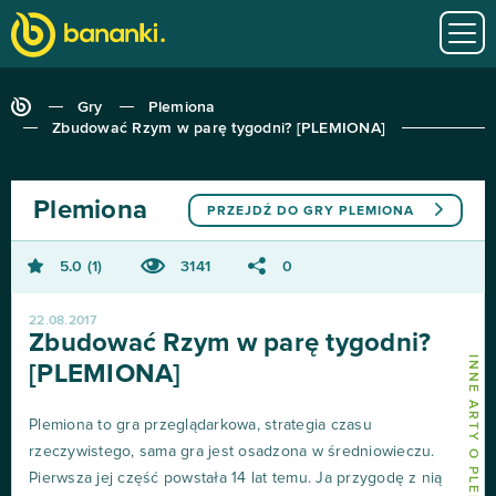
Gry
Plemiona
Zbudować Rzym w parę tygodni? [PLEMIONA]
Plemiona
PRZEJDŹ DO GRY
PLEMIONA
5.0
1
3141
0
22.08.2017
Zbudować Rzym w parę tygodni?
INNE ARTY O PLEMIONA
[PLEMIONA]
Plemiona to gra przeglądarkowa, strategia czasu
rzeczywistego, sama gra jest osadzona w średniowieczu.
Pierwsza jej część powstała 14 lat temu. Ja przygodę z nią