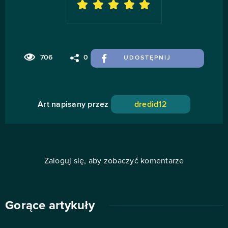
706
0
UDOSTĘPNIJ
Art napisany przez
dredid12
Zaloguj się, aby zobaczyć komentarze
Gorące artykuły