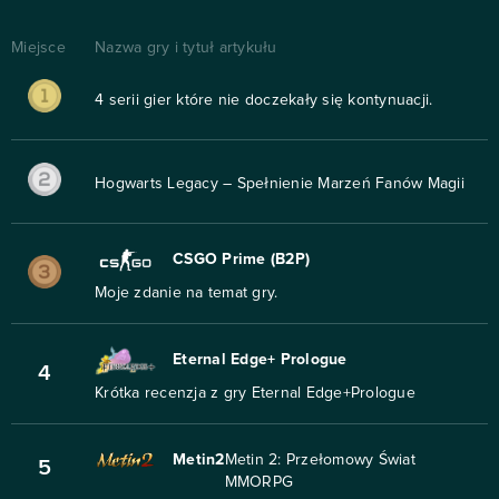
Miejsce
Nazwa gry i tytuł artykułu
4 serii gier które nie doczekały się kontynuacji.
Hogwarts Legacy – Spełnienie Marzeń Fanów Magii
CSGO Prime (B2P)
Moje zdanie na temat gry.
Eternal Edge+ Prologue
4
Krótka recenzja z gry Eternal Edge+Prologue
Metin2
Metin 2: Przełomowy Świat
5
MMORPG