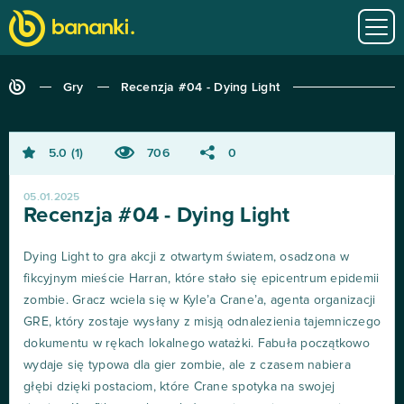
Gry
Recenzja #04 - Dying Light
5.0
1
706
0
05.01.2025
Recenzja #04 - Dying Light
Dying Light to gra akcji z otwartym światem, osadzona w
fikcyjnym mieście Harran, które stało się epicentrum epidemii
zombie. Gracz wciela się w Kyle’a Crane’a, agenta organizacji
GRE, który zostaje wysłany z misją odnalezienia tajemniczego
dokumentu w rękach lokalnego watażki. Fabuła początkowo
wydaje się typowa dla gier zombie, ale z czasem nabiera
głębi dzięki postaciom, które Crane spotyka na swojej