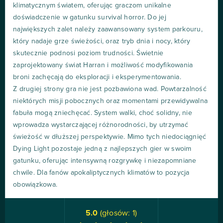
klimatycznym światem, oferując graczom unikalne
doświadczenie w gatunku survival horror. Do jej
największych zalet należy zaawansowany system parkouru,
który nadaje grze świeżości, oraz tryb dnia i nocy, który
skutecznie podnosi poziom trudności. Świetnie
zaprojektowany świat Harran i możliwość modyfikowania
broni zachęcają do eksploracji i eksperymentowania.
Z drugiej strony gra nie jest pozbawiona wad. Powtarzalność
niektórych misji pobocznych oraz momentami przewidywalna
fabuła mogą zniechęcać. System walki, choć solidny, nie
wprowadza wystarczającej różnorodności, by utrzymać
świeżość w dłuższej perspektywie. Mimo tych niedociągnięć
Dying Light pozostaje jedną z najlepszych gier w swoim
gatunku, oferując intensywną rozgrywkę i niezapomniane
chwile. Dla fanów apokaliptycznych klimatów to pozycja
obowiązkowa.
5.0
(głosów:
1
)