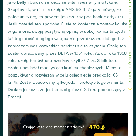
jako Lefly i bardzo serdecznie witam was w tym artykule.
Skupimy się w nim na czołgu AMX 50 B. Z góry mówię, że
polecam czołg, co powiem jeszcze raz pod koniec artykułu.
Jeśli materiał ten spodoba Ci się to koniecznie zostaw kciuka
w góra oraz swoją pozytywną opinię w sekcji komentarzy. Ja
już tego dość długiego wstępu nie przedłużam, dlatego też
zapraszam was wszystkich serdecznie to czytania. Czołg ten
został opracowany przez DEFA w 1951 roku. Aż do roku 1958
GORĄCE ARTY
roku czołg ten był usprawniany, czyli aż 7 lat. Silnik tego
czołgu posiadał moc tysiąca koni mechanicznych. Mimo to
poszukiwano rozwiązań w celu osiągnięcia prędkości 65
km/h. Został zbudowany tylko jeden prototyp tego wariantu.
Dodam jeszcze, że jest to czołg ciężki X tieru pochodzący z
Francji.
470
Grając w tę grę możesz zdobyć