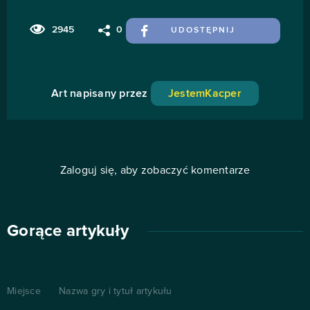
2945
0
UDOSTĘPNIJ
Art napisany przez
JestemKacper
Zaloguj się, aby zobaczyć komentarze
Gorące artykuły
Miejsce
Nazwa gry i tytuł artykułu