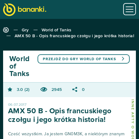
Gry
World of Tanks
AMX 50 B - Opis francuskiego czołgu i jego krótka historia!
World
PRZEJDŹ DO GRY
WORLD OF TANKS
of
Tanks
3.0
2
2945
0
INNE ARTY O WORLD OF TANKS
06.07.2017
AMX 50 B - Opis francuskiego
czołgu i jego krótka historia!
Cześć wszystkim. Ja jestem GN0M3K, a niektórym znanym