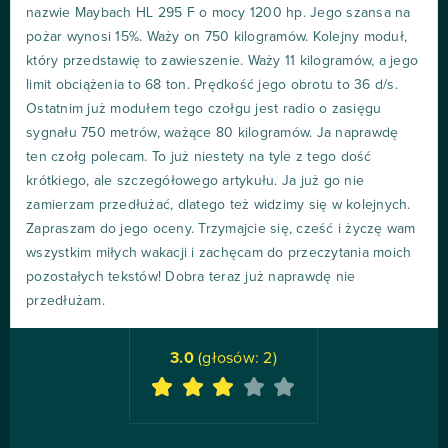
nazwie Maybach HL 295 F o mocy 1200 hp. Jego szansa na
pożar wynosi 15%. Waży on 750 kilogramów. Kolejny moduł,
który przedstawię to zawieszenie. Waży 11 kilogramów, a jego
limit obciążenia to 68 ton. Prędkość jego obrotu to 36 d/s.
Ostatnim już modułem tego czołgu jest radio o zasięgu
sygnału 750 metrów, ważące 80 kilogramów. Ja naprawdę
ten czołg polecam. To już niestety na tyle z tego dość
krótkiego, ale szczegółowego artykułu. Ja już go nie
zamierzam przedłużać, dlatego też widzimy się w kolejnych.
Zapraszam do jego oceny. Trzymajcie się, cześć i życzę wam
wszystkim miłych wakacji i zachęcam do przeczytania moich
pozostałych tekstów! Dobra teraz już naprawdę nie
przedłużam.
3.0
(głosów:
2
)