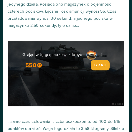
jedynego działa. Posiada ono magazynek o pojemności
czterech pocisków. Łączna ilość amunicji wynosi 56. Czas
przeładowania wynosi 30 sekund, a jednego pocisku w
magazynku 2.50 sekundy, tyle samo...
Grając w tę grę możesz zdobyć
i
550
GRAJ
...samo czas celowania. Liczba uszkodzeń to od 400 do 515
punktów obrażeń. Waga tego działa to 3.58 kilogramy. Silnik o