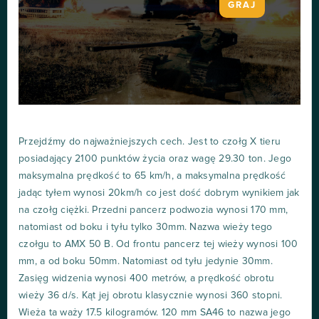
GRAJ
Przejdźmy do najważniejszych cech. Jest to czołg X tieru
posiadający 2100 punktów życia oraz wagę 29.30 ton. Jego
maksymalna prędkość to 65 km/h, a maksymalna prędkość
jadąc tyłem wynosi 20km/h co jest dość dobrym wynikiem jak
na czołg ciężki. Przedni pancerz podwozia wynosi 170 mm,
natomiast od boku i tyłu tylko 30mm. Nazwa wieży tego
czołgu to AMX 50 B. Od frontu pancerz tej wieży wynosi 100
mm, a od boku 50mm. Natomiast od tyłu jedynie 30mm.
Zasięg widzenia wynosi 400 metrów, a prędkość obrotu
wieży 36 d/s. Kąt jej obrotu klasycznie wynosi 360 stopni.
Wieża ta waży 17.5 kilogramów. 120 mm SA46 to nazwa jego