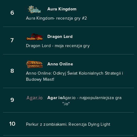
Aura Kingdom
6
Aura Kingdom- recenzja gry #2
Dragon Lord
7
Dragon Lord - moja recenzja gry
Anno Online
8
Anno Online: Odkryj Świat Kolonialnych Strategii i
Budowy Miast!
Agar io
Agar.io - najpopularniejsza gra
9
".io"
10
Parkur z zombiakami. Recenzja Dying Light