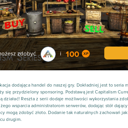
100
 możesz zdobyć
i
ikacja dodająca handel do naszej gry. Dokładniej jest to seria
ży się przydzielony sponsoring. Podstawą jest Capitalism Curr
 działać! Reszta z serii dodaje możliwości wykorzystania zdob
żego wsparcia administratorom serwerów, dodając stół dają
icy mogą zdobyć złoto. Dodanie tak naturalnych zachowań jak
cu drugim.