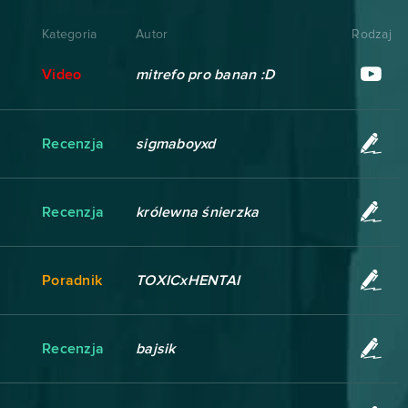
Kategoria
Autor
Rodzaj
Video
mitrefo pro banan :D
Recenzja
sigmaboyxd
Recenzja
królewna śnierzka
Poradnik
TOXICxHENTAI
Recenzja
bajsik