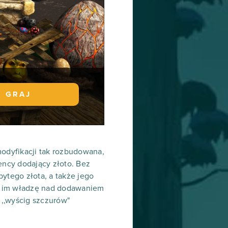
GRAJ
 modyfikacji tak rozbudowana,
ency dodający złoto. Bez
ytego złota, a także jego
cy im władzę nad dodawaniem
 ,,wyścig szczurów"