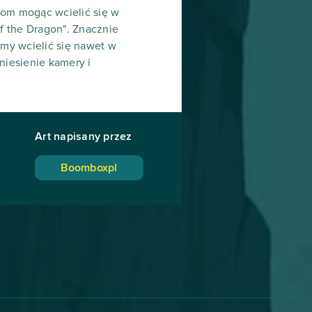
iom mogąc wcielić się w
of the Dragon". Znacznie
emy wcielić się nawet w
niesienie kamery i
Art napisany przez
Boomboxpl