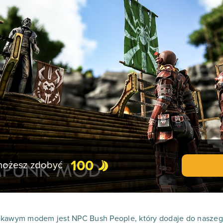
100
 możesz zdobyć
ekawym modem jest NPC Bush People, który dodaje do naszego