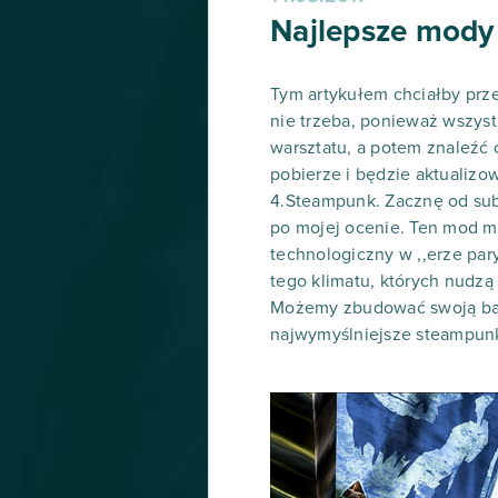
Najlepsze mody
Tym artykułem chciałby prze
nie trzeba, ponieważ wszys
warsztatu, a potem znaleźć 
pobierze i będzie aktualizo
4.Steampunk. Zacznę od sub
po mojej ocenie. Ten mod m
technologiczny w ,,erze pary
tego klimatu, których nudzą
Możemy zbudować swoją bazę
najwymyślniejsze steampun