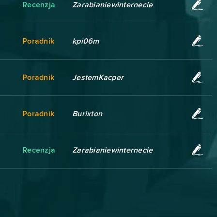
Recenzja
Zarabianiewinternecie
Poradnik
kpi06m
Poradnik
JestemKacper
Poradnik
Burixton
Recenzja
Zarabianiewinternecie