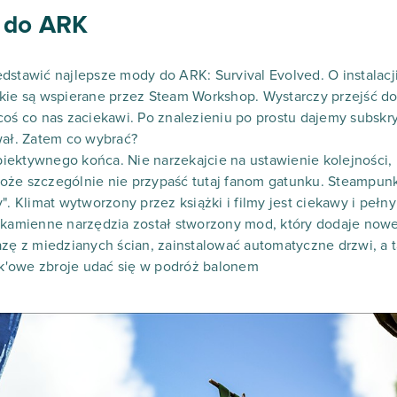
 do ARK
dstawić najlepsze mody do ARK: Survival Evolved. O instalac
tkie są wspierane przez Steam Workshop. Wystarczy przejść d
coś co nas zaciekawi. Po znalezieniu po prostu dajemy subskr
wał. Zatem co wybrać?
iektywnego końca. Nie narzekajcie na ustawienie kolejności
oże szczególnie nie przypaść tutaj fanom gatunku. Steampun
". Klimat wytworzony przez książki i filmy jest ciekawy i pełn
 kamienne narzędzia został stworzony mod, który dodaje nowe 
 z miedzianych ścian, zainstalować automatyczne drzwi, a 
k'owe zbroje udać się w podróż balonem