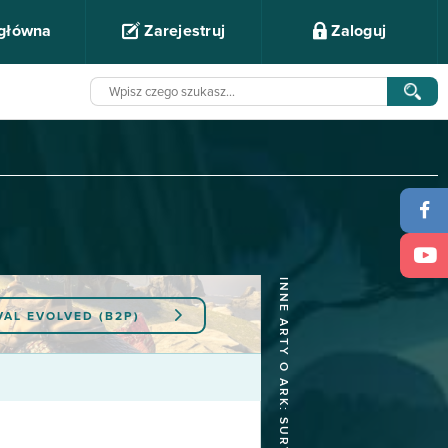
 główna
Zarejestruj
Zaloguj
INNE ARTY O ARK: SURVIVAL EVOLVED (B2P)
VAL EVOLVED (B2P)