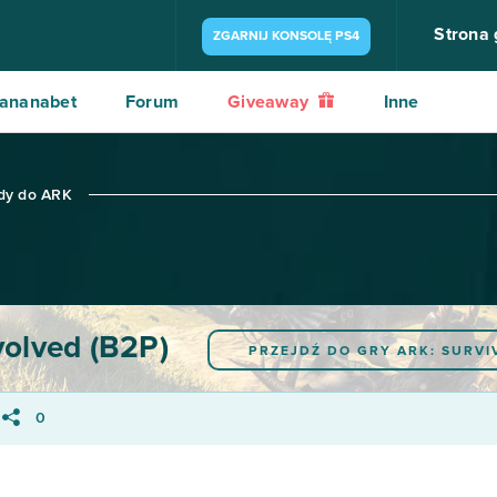
Strona
ZGARNIJ KONSOLĘ PS4
ananabet
Forum
Giveaway
Inne
dy do ARK
volved (B2P)
PRZEJDŹ DO GRY
ARK: SURVI
0