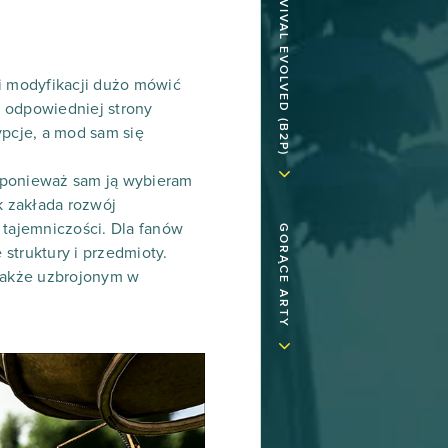
ji modyfikacji dużo mówić
o odpowiedniej strony
ypcje, a mod sam się
, ponieważ sam ją wybieram
k zakłada rozwój
y tajemniczości. Dla fanów
GORĄCE ARTY
struktury i przedmioty.
także uzbrojonym w