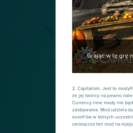
Grając w tę grę
2. Capitalism. Jest to modyf
że jej twórcy na pewno nale
Currency inne mody nie będą
zdobywania. Mod udziela du
event'ów w których uczestn
umieszcza ten mod na mjejs