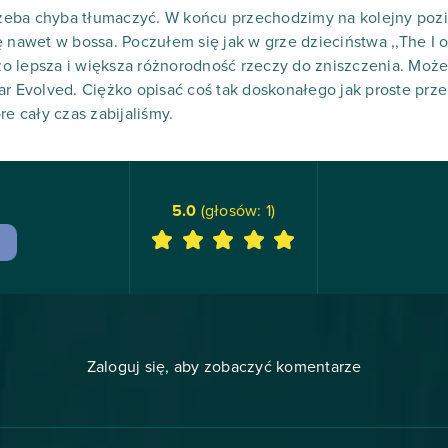
trzeba chyba tłumaczyć. W końcu przechodzimy na kolejny poz
ę nawet w bossa. Poczułem się jak w grze dzieciństwa ,,The I 
dużo lepsza i większa różnorodność rzeczy do zniszczenia. Moż
ar Evolved. Ciężko opisać coś tak doskonałego jak proste prze
re cały czas zabijaliśmy.
5.0
(głosów:
1
)
Zaloguj się, aby zobaczyć komentarze