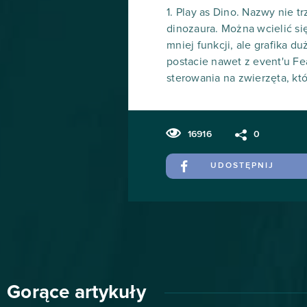
1. Play as Dino. Nazwy nie 
dinozaura. Można wcielić si
mniej funkcji, ale grafika 
postacie nawet z event'u Fe
sterowania na zwierzęta, któ
16916
0
UDOSTĘPNIJ
Gorące artykuły