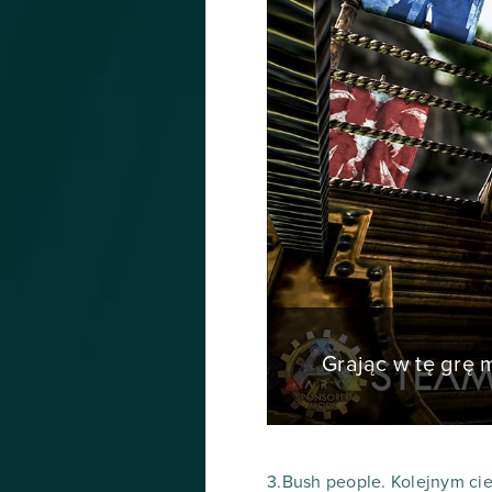
Grając w tę grę
3.Bush people. Kolejnym ci