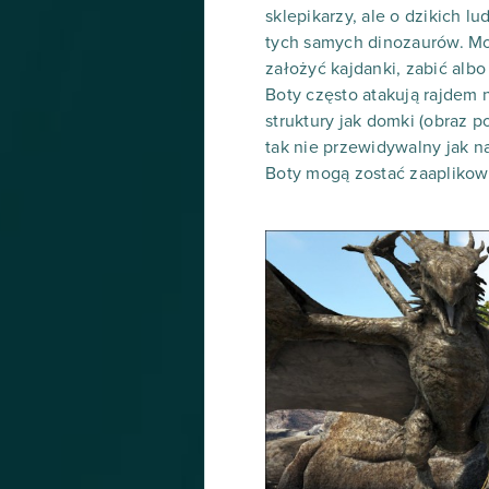
sklepikarzy, ale o dzikich l
tych samych dinozaurów. Mo
założyć kajdanki, zabić alb
Boty często atakują rajdem
struktury jak domki (obraz p
tak nie przewidywalny jak n
Boty mogą zostać zaaplikow