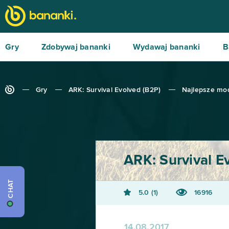
Gry
Zdobywaj bananki
Wydawaj bananki
B
Gry
ARK: Survival Evolved (B2P)
Najlepsze mo
ARK: Survival E
CHAT
5.0
1
16916
14.08.2017