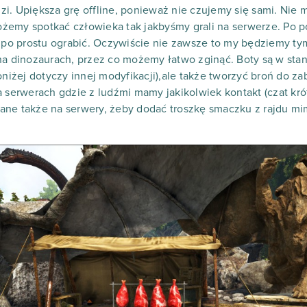
udzi. Upiększa grę offline, ponieważ nie czujemy się sami. Nie 
żemy spotkać człowieka tak jakbyśmy grali na serwerze. Po
o po prostu ograbić. Oczywiście nie zawsze to my będziemy t
 na dinozaurach, przez co możemy łatwo zginąć. Boty są w s
oniżej dotyczy innej modyfikacji),ale także tworzyć broń do zab
a serwerach gdzie z ludźmi mamy jakikolwiek kontakt (czat kró
ane także na serwery, żeby dodać troszkę smaczku z rajdu mi