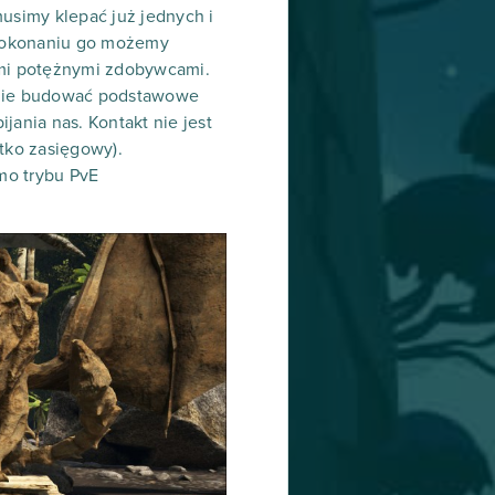
musimy klepać już jednych i
 pokonaniu go możemy
ymi potężnymi zdobywcami.
tanie budować podstawowe
ijania nas. Kontakt nie jest
tko zasięgowy).
mo trybu PvE