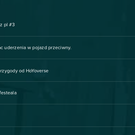
z pl #3
c uderzenia w pojazd przeciwny.
 przygody od HoYoverse
festeala