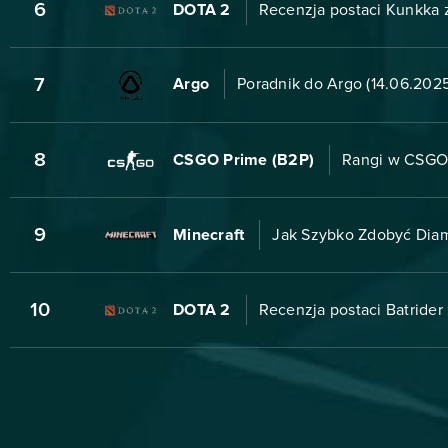
6
DOTA 2
Recenzja postaci Kunkka z
7
Argo
Poradnik do Argo (14.06.2025
8
CSGO Prime (B2P)
Rangi w CSGO
9
Minecraft
Jak Szybko Zdobyć D
10
DOTA 2
Recenzja postaci Batrider 