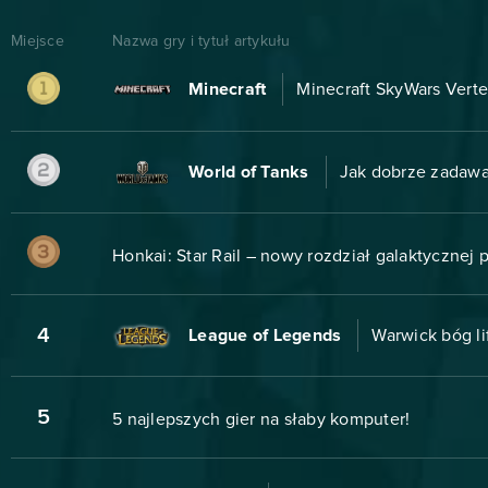
Miejsce
Nazwa gry i tytuł artykułu
Minecraft
Minecraft SkyWars Verte
World of Tanks
Jak dobrze zadawa
Honkai: Star Rail – nowy rozdział galaktycznej
4
League of Legends
Warwick bóg li
5
5 najlepszych gier na słaby komputer!