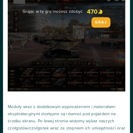
470
Grając w tę grę możesz zdobyć
GRAJ
Moduły wraz z dodatkowym wyposażeniem i materiałami
eksploatacyjnymi dostępne są również pod pojazdem na
środku ekranu. Po lewej stronie widzimy wykaz naszych
czołgistów/czołgistek wraz ze stopniem ich umiejętności oraz