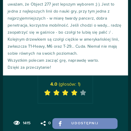
uważam, że Object 277 jest lepszym wyborem ;) ). Jest to
jedna z najlepszych linii do nauki gry, przy tym jedna z
najprzyjemniejszych - w miarę twardy pancerz, dobra
penetracja, korzystna mobilność. Jeśli chodzi o wady... radzę
zaopatrzyć się w gaśnice - bo czołgi te lubią się palić :/ .
Kolejnym drzewkiem są czołgi ciężkie w amerykańskiej linii,
zwłaszcza T1-Heavy, M6 oraz T-29... Cuda. Niemal nie mają
sobie równych na swoich poziomach.
Wszystkim polecam zacząć grę, naprawdę warto.
Dzięki za przeczytanie!
4.0
(głosów:
1
)
1415
0
UDOSTĘPNIJ