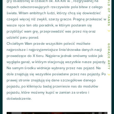
gry osadzonej w czasach ok. XX/XXI w. , rozgrywanej na
mapach odwzorowujących rzeczywiste pola bitew z całego
świata. Witam ambitnych ludzi, którzy chcą się dowiedzieć
czegoś więcej niż zwykli, szarzy gracze. Pragnę przekazać w
wasze ręce ten oto poradnik, w którym postaram się
przybliżyć wam grę, przeprowadzić was przez nią oraz
udzielić paru porad.
Chciałbym Wam przede wszystkim polecić możliwie
GORĄCE ARTY
najprostsze i najprzyjemniejsze linie/drzewka danych nacji
prowadzące do X tieru. Najpierw jednak omówmy sobie jak
wygląda garaż, w którym stacjonują wszystkie nasze pojazdy.
Na samym środku widnieje wybrany przez nas pojazd. Na
dole znajdują się wszystkie posiadane przez nas pojazdy. Po
prawej stronie znajdują się dane szczegółowe danego
pojazdu, po kliknięciu badaj przeniesie nas do modułów
pojazdu, które możemy kupić w zamian za srebro i
doświadczenie.