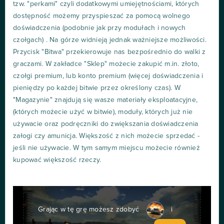
tzw. "perkami" czyli dodatkowymi umiejętnościami, których
dostępność możemy przyspieszać za pomocą wolnego
doświadczenia (podobnie jak przy modułach i nowych
czołgach) . Na górze widnieją jednak ważniejsze możliwości.
Przycisk "Bitwa" przekierowuje nas bezpośrednio do walki z
graczami. W zakładce "Sklep" możecie zakupić m.in. złoto,
czołgi premium, lub konto premium (więcej doświadczenia i
pieniędzy po każdej bitwie przez określony czas). W
"Magazynie" znajdują się wasze materiały eksploatacyjne,
(których możecie użyć w bitwie), moduły, których już nie
używacie oraz podręczniki do zwiększania doświadczenia
załogi czy amunicja. Większość z nich możecie sprzedać -
jeśli nie używacie. W tym samym miejscu możecie również
kupować większość rzeczy.
Grając w tę grę możesz zdobyć
i