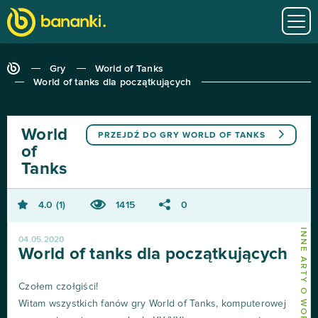
Gry
World of Tanks
World of tanks dla początkujących
World
PRZEJDŹ DO GRY
WORLD OF TANKS
of
Tanks
4.0
1
1415
0
INNE ARTY O WORLD OF TANKS
04.05.2020
World of tanks dla początkujących
Czołem czołgiści!
Witam wszystkich fanów gry World of Tanks, komputerowej