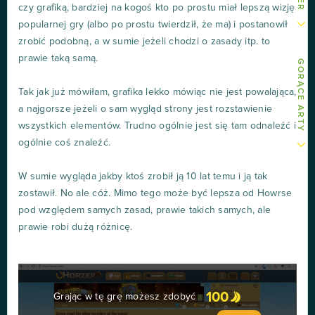
czy grafiką, bardziej na kogoś kto po prostu miał lepszą wizję
popularnej gry (albo po prostu twierdził, że ma) i postanowił
zrobić podobną, a w sumie jeżeli chodzi o zasady itp. to
prawie taką samą.
GORĄCE ARTY
Tak jak już mówiłam, grafika lekko mówiąc nie jest powalająca,
a najgorsze jeżeli o sam wygląd strony jest rozstawienie
wszystkich elementów. Trudno ogólnie jest się tam odnaleźć i
ogólnie coś znaleźć.
W sumie wygląda jakby ktoś zrobił ją 10 lat temu i ją tak
zostawił. No ale cóż. Mimo tego może być lepsza od Howrse
pod względem samych zasad, prawie takich samych, ale
prawie robi dużą różnicę.
100
Grając w tę grę możesz zdobyć