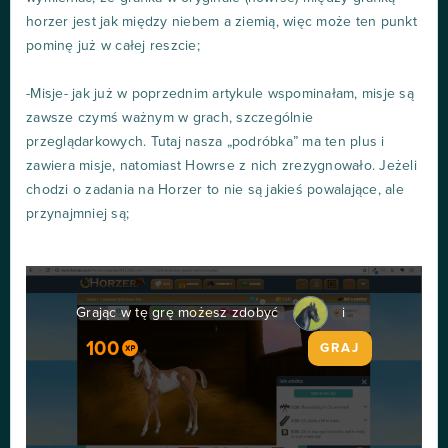
horzer jest jak między niebem a ziemią, więc może ten punkt
pominę już w całej reszcie;
-Misje- jak już w poprzednim artykule wspominałam, misje są
zawsze czymś ważnym w grach, szczególnie
przeglądarkowych. Tutaj nasza „podróbka” ma ten plus i
zawiera misje, natomiast Howrse z nich zrezygnowało. Jeżeli
chodzi o zadania na Horzer to nie są jakieś powalające, ale
przynajmniej są;
Grając w tę grę możesz zdobyć
i
100
GRAJ