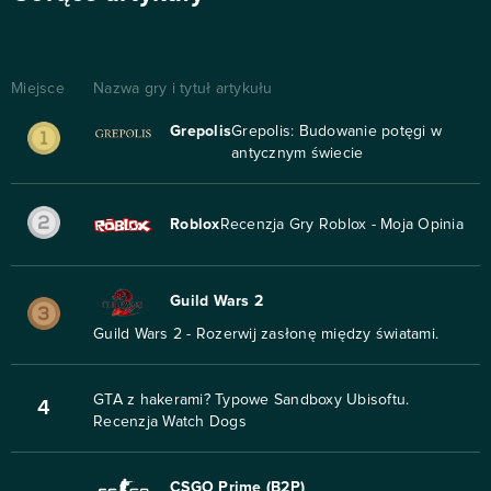
Miejsce
Nazwa gry i tytuł artykułu
Grepolis
Grepolis: Budowanie potęgi w
antycznym świecie
Roblox
Recenzja Gry Roblox - Moja Opinia
Guild Wars 2
Guild Wars 2 - Rozerwij zasłonę między światami.
GTA z hakerami? Typowe Sandboxy Ubisoftu.
4
Recenzja Watch Dogs
CSGO Prime (B2P)