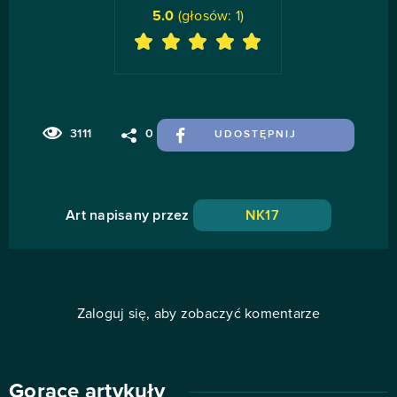
5.0
(głosów:
1
)
3111
0
UDOSTĘPNIJ
Art napisany przez
NK17
Zaloguj się, aby zobaczyć komentarze
Gorące artykuły