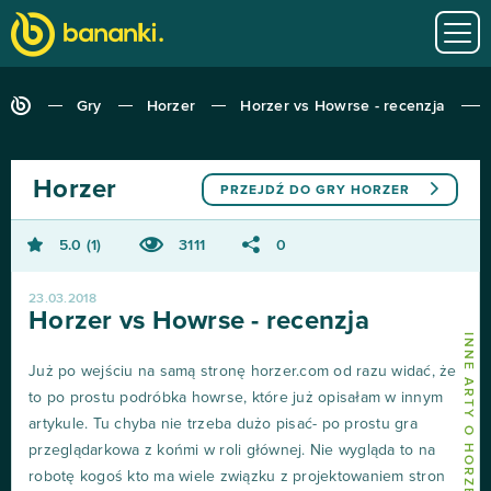
Gry
Horzer
Horzer vs Howrse - recenzja
Horzer
PRZEJDŹ DO GRY
HORZER
5.0
1
3111
0
23.03.2018
Horzer vs Howrse - recenzja
INNE ARTY O HORZER
Już po wejściu na samą stronę horzer.com od razu widać, że
to po prostu podróbka howrse, które już opisałam w innym
artykule. Tu chyba nie trzeba dużo pisać- po prostu gra
przeglądarkowa z końmi w roli głównej. Nie wygląda to na
robotę kogoś kto ma wiele związku z projektowaniem stron