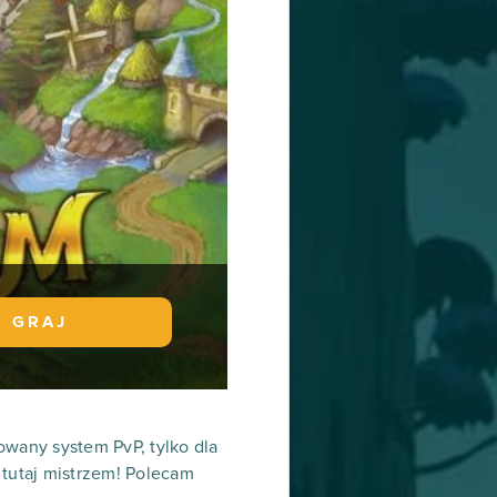
GRAJ
owany system PvP, tylko dla
 tutaj mistrzem! Polecam