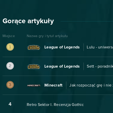
Gorące artykuły
Miejsce
Nazwa gry i tytuł artykułu
League of Legends
Lulu - uniwers
League of Legends
Sett - poradn
Minecraft
Jak rozpocząć grę i nie 
4
Retro Sektor I. Recenzja Gothic