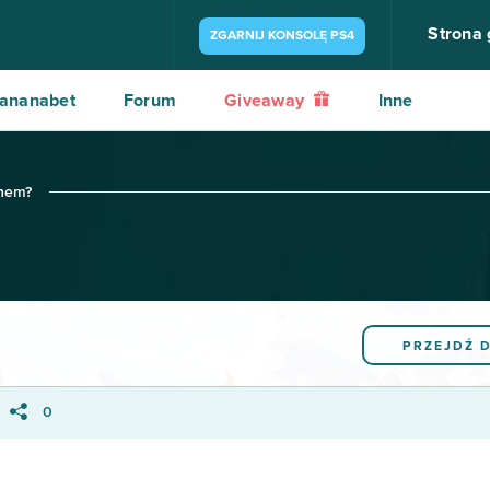
Strona
ZGARNIJ KONSOLĘ PS4
ananabet
Forum
Giveaway
Inne
nem?
PRZEJDŹ 
0