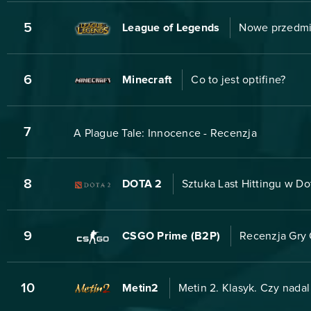
5
League of Legends
Nowe przedmio
6
Minecraft
Co to jest optifine?
7
A Plague Tale: Innocence - Recenzja
8
DOTA 2
Sztuka Last Hittingu w Do
9
CSGO Prime (B2P)
Recenzja Gry 
10
Metin2
Metin 2. Klasyk. Czy nadal