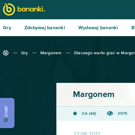
Gry
Zdobywaj bananki
Wydawaj bananki
B
Gry
Margonem
Dlaczego warto grać w Margo
Margonem
CHAT
3.6
44
3575
27.08.2017