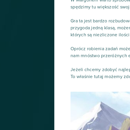
W Margonem warto spróbować
spędzimy tu większość swojeg
Gra ta jest bardzo rozbudow
przygoda jedną klasą, możemy
których są niezliczone iloś
Oprócz robienia zadań może
nam mnóstwo przeróżnych e
Jeżeli chcemy zdobyć najleps
To właśnie tutaj możemy zd