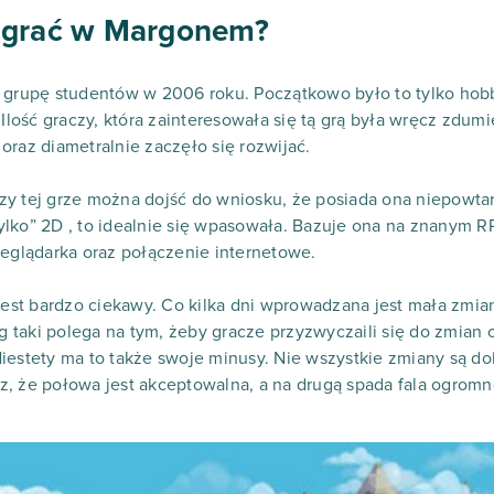
 grać w Margonem?
 grupę studentów w 2006 roku. Początkowo było to tylko hobb
. Ilość graczy, która zainteresowała się tą grą była wręcz zd
oraz diametralnie zaczęło się rozwijać.
y tej grze można dojść do wniosku, że posiada ona niepowtar
„tylko” 2D , to idealnie się wpasowała. Bazuje ona na znanym 
zeglądarka oraz połączenie internetowe.
t bardzo ciekawy. Co kilka dni wprowadzana jest mała zmiana
eg taki polega na tym, żeby gracze przyzwyczaili się do zmian 
Niestety ma to także swoje minusy. Nie wszystkie zmiany są 
, że połowa jest akceptowalna, a na drugą spada fala ogromn