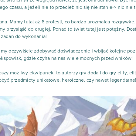
 swoich sił ze względu nawet, że jest ona darmowa. Być mo
o czasu, a jeżeli nie to przecież nic się nie stanie-> nic nie 
ana. Mamy tutaj aż 6 profesji, co bardzo urozmaica rozgrywkę
 przysiąść do drugiej. Ponad to świat tutaj jest potężny. Dos
ci zadań do wykonania!
my oczywiście zdobywać doświadczenie i wbijać kolejne po
kspowisk, gdzie czyha na nas wiele mocnych przeciwników!
zy możliwy ekwipunek, to autorzy gry dodali do gry elity, eli
obyć przedmioty unikatowe, heroiczne, czy nawet legendarne