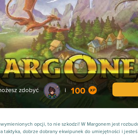
100
 możesz zdobyć
i
z wymienionych opcji, to nie szkodzi! W Margonem jest rozbud
a taktyka, dobrze dobrany ekwipunek do umiejętności i jesteś