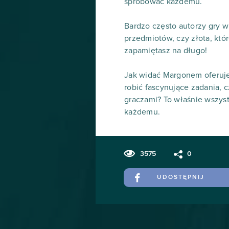
spróbować każdemu.
Bardzo często autorzy gry 
przedmiotów, czy złota, któ
zapamiętasz na długo!
Jak widać Margonem oferuj
robić fascynujące zadania, 
graczami? To właśnie wszy
każdemu.
3575
0
UDOSTĘPNIJ