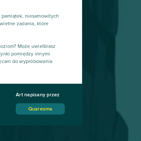
h pamiątek, niesamowitych
wietne zadania, które
poziom? Może uwielbiasz
edynki pomiędzy innymi
hęcam do wypróbowania
Art napisany przez
Quaresma