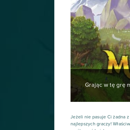
Grając w tę grę
Jeżeli nie pasuje Ci żadna 
najlepszych graczy! Właściw