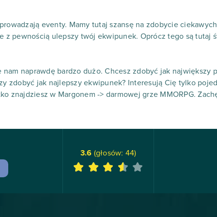
wprowadzają eventy. Mamy tutaj szansę na zdobycie ciekawyc
re z pewnością ulepszy twój ekwipunek. Oprócz tego są tutaj ś
e nam naprawdę bardzo dużo. Chcesz zdobyć jak największy 
czy zdobyć jak najlepszy ekwipunek? Interesują Cię tylko poj
stko znajdziesz w Margonem -> darmowej grze MMORPG. Zac
3.6
(głosów:
44
)