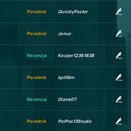
Poradnik
QuicklyFaster
Poradnik
Janux
Recenzja
Kacper12361838
Poradnik
kpi06m
Recenzja
Diana07
Poradnik
PolPos13Studio