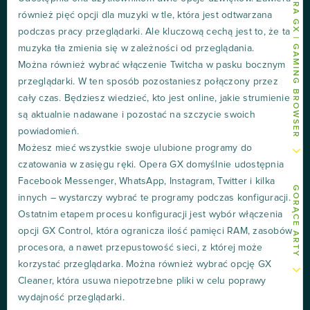
INNE ARTY O OPERA GX | GAMING BROWSER
również pięć opcji dla muzyki w tle, która jest odtwarzana
podczas pracy przeglądarki. Ale kluczową cechą jest to, że ta
muzyka tła zmienia się w zależności od przeglądania.
Można również wybrać włączenie Twitcha w pasku bocznym
przeglądarki. W ten sposób pozostaniesz połączony przez
cały czas. Będziesz wiedzieć, kto jest online, jakie strumienie
są aktualnie nadawane i pozostać na szczycie swoich
powiadomień.
Możesz mieć wszystkie swoje ulubione programy do
czatowania w zasięgu ręki. Opera GX domyślnie udostępnia
Facebook Messenger, WhatsApp, Instagram, Twitter i kilka
GORĄCE ARTY
innych – wystarczy wybrać te programy podczas konfiguracji.
Ostatnim etapem procesu konfiguracji jest wybór włączenia
opcji GX Control, która ogranicza ilość pamięci RAM, zasobów
procesora, a nawet przepustowość sieci, z której może
korzystać przeglądarka. Można również wybrać opcję GX
Cleaner, która usuwa niepotrzebne pliki w celu poprawy
wydajność przeglądarki.