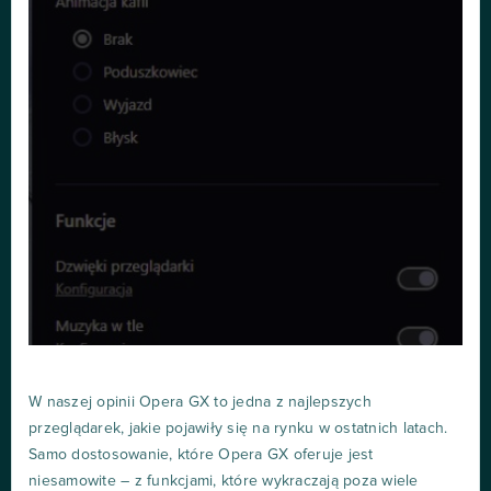
W naszej opinii Opera GX to jedna z najlepszych
przeglądarek, jakie pojawiły się na rynku w ostatnich latach.
Samo dostosowanie, które Opera GX oferuje jest
niesamowite – z funkcjami, które wykraczają poza wiele