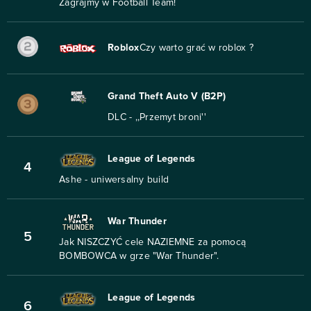
Zagrajmy w Football Team!
Roblox
Czy warto grać w roblox ?
Grand Theft Auto V (B2P)
DLC - ,,Przemyt broni''
League of Legends
4
Ashe - uniwersalny build
War Thunder
5
Jak NISZCZYĆ cele NAZIEMNE za pomocą
BOMBOWCA w grze "War Thunder".
League of Legends
6