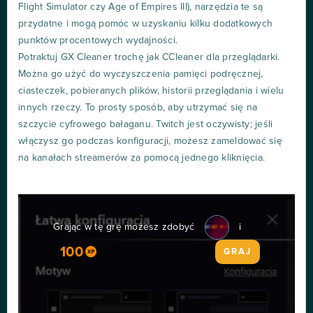
Flight Simulator czy Age of Empires III), narzędzia te są
przydatne i mogą pomóc w uzyskaniu kilku dodatkowych
punktów procentowych wydajności.
Potraktuj GX Cleaner trochę jak CCleaner dla przeglądarki.
Można go użyć do wyczyszczenia pamięci podręcznej,
ciasteczek, pobieranych plików, historii przeglądania i wielu
innych rzeczy. To prosty sposób, aby utrzymać się na
szczycie cyfrowego bałaganu. Twitch jest oczywisty; jeśli
włączysz go podczas konfiguracji, możesz zameldować się
na kanałach streamerów za pomocą jednego kliknięcia.
Grając w tę grę możesz zdobyć
i
100
GRAJ