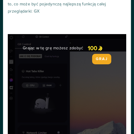
to, co może być pojedynczą najlepszą funkcją całej
przeglądarki: GX
100
Grając w tę grę możesz zdobyć
GRAJ