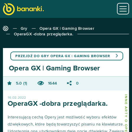
Gry
Opera GX | Gaming Browser
OperaGX -dobra przeglądarka.
PRZEJDŹ DO GRY
OPERA GX | GAMING BROWSER
Opera GX | Gaming Browser
5.0
1
1644
0
16.02.2022
OperaGX -dobra przeglądarka.
Interesującą cechą Opery jest możliwość wyboru efektów
dźwiękowych, które będą towarzyszyć pisaniu na klawiaturze.
Udostępnia ona użytkownikom dwie opcje dźwięków. Zawiera