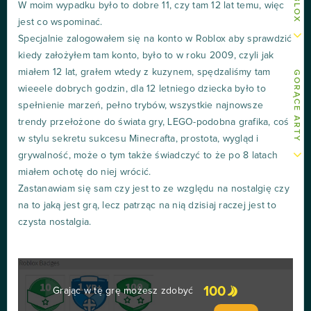
W moim wypadku było to dobre 11, czy tam 12 lat temu, więc
jest co wspominać.
Specjalnie zalogowałem się na konto w Roblox aby sprawdzić
kiedy założyłem tam konto, było to w roku 2009, czyli jak
miałem 12 lat, grałem wtedy z kuzynem, spędzaliśmy tam
GORĄCE ARTY
wieeele dobrych godzin, dla 12 letniego dziecka było to
spełnienie marzeń, pełno trybów, wszystkie najnowsze
trendy przełożone do świata gry, LEGO-podobna grafika, coś
w stylu sekretu sukcesu Minecrafta, prostota, wygląd i
grywalność, może o tym także świadczyć to że po 8 latach
miałem ochotę do niej wrócić.
Zastanawiam się sam czy jest to ze względu na nostalgię czy
na to jaką jest grą, lecz patrząc na nią dzisiaj raczej jest to
czysta nostalgia.
100
Grając w tę grę możesz zdobyć