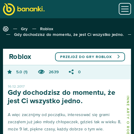
Gry
Roblox
Gdy dochodzisz do momentu, że jest Ci wszystko jedno.
Roblox
PRZEJDŹ DO GRY
ROBLOX
5.0
1
2639
0
16.12.2017
Gdy dochodzisz do momentu, że
INNE ARTY O ROBLOX
jest Ci wszystko jedno.
A więc zacznijmy od początku, interesować się grami
zacząłem już jako młody chłopaczek, gdzieś tak w wieku 8,
może 9 lat, piękne czasy, każdy dobrze o tym wie.