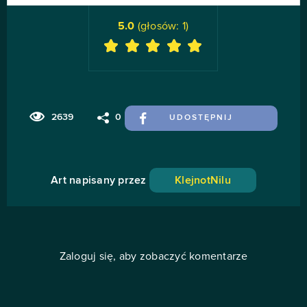
5.0
(głosów:
1
)
2639
0
UDOSTĘPNIJ
Art napisany przez
KlejnotNilu
Zaloguj się, aby zobaczyć komentarze