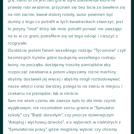
grę, samo to że jest tam gra w stylu Battlefielda która na
prawdę robi wrażenie, przyznam się bez bicia że bawiłem się
na nim zacnie, kawał dobrej roboty, autor powinien być
dumny z tego co potrafił w tych kwadracikach stworzyć, jest
to jedyny "mod" który tak mnie potrafił porwać nie zważając
na to w co gram, potrafiłem się od tego odciąć i cieszyć z
rozgrywki.
Osobiście jestem fanem wszelkiego rodzaju "Tycoonów" czyli
bezmózgich trybów gdzie budujemy wszelkiego rodzaju
twory, na początku dostajemy troszkę pieniążków aby
rozpocząć zarabiania a potem ulepszamy różne machiny
abyśmy dostawali jej więcej i abyśmy mogli rozbudowywać
nasze włości coraz bardziej, polega to na staniu w miejscu i
czekaniu na pieniądze, tak w skrócie.
Sam nie wiem czemu ale zawsze było to dla mnie czymś
wyjątkowym, nie rozumiałem sensu grania w "Symulator
szkoły" czy "Bądź dorosłym", czy jeszcze dziwniejszym
"Adoptuj i wychowuj dziecko", a o wyborach w niektórych z
"Symulatorów pracy" gdzie mogliśmy wybrać czy chcemy