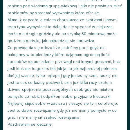
robiona pod wiadomą grupę wiekową i nikt nie powinien mieć
problemów by sprostać wyzwaniom które oferuje.
Mimo iż dopadło ją cała ta chora jazda ze skórkami i innymi
tego typu wymysłami to dalej da się spędzać w niej czas,
może nie długie godziny ale na szybką 30 minutową może
godzinną partyjkę jak najbardziej się sprawdza.
Co prawda da się odczuć że jesteśmy gorsi gdyż nie
pakujemy w to pieniędzy które dają nam ogromną ilość
sposobów na posiadanie przewagi nad innymi graczami, lecz
jeśli ktoś ma to gdzieś tak jak ja, to jak najbardziej polecam
dać jej szansę, tylko najlepiej gdy jesteśmy sami, raczej nie
jest to coś co każdy pochwali, sam już kilka razy czułem
dziwne spojrzenia poszczególnych osób gdy nie miałem
pomysłu co robić i odpaliłem sobie przyjazne klocuszki.
Najlepiej siąść sobie w zaciszu i cieszyć się tym co oferuje.
Jest to dobre rozwiązanie gdy już nie mamy pomysłu w co
grać i nie mamy sił szukać rozwiązania.
Pozdrawiam serdecznie.