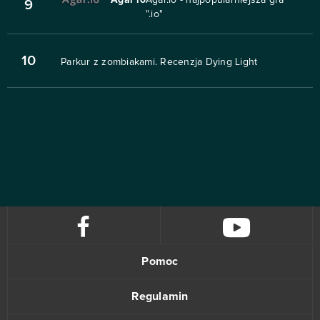
Agar io
Agar.io - najpopularniejsza gra
9
".io"
10
Parkur z zombiakami. Recenzja Dying Light
Pomoc
Regulamin