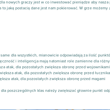
a nowych graczy jest w co inwestować pieniądze aby nasza pos
na to jaką postacią dane jest nam pokierować. W grze możemy
e same dla wszystkich, mianowicie odpowiadają za ilość punkt
ręczność i inteligencja mają natomiast role zamienne dla różny
ksza atak, dla pozostałych zwiększa obronę przed wojownikami
zwiększa atak, dla pozostałych zwiększa obronę przed łucznik
większa atak, dla pozostałych zwiększa obronę przed magami
 dla poszczególnych klas należy zwiększać głownie punkt odp