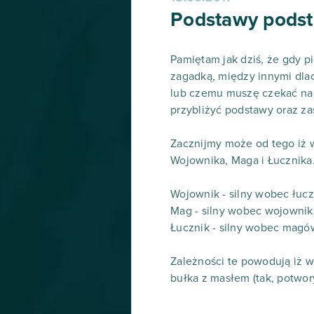
Podstawy pods
Pamiętam jak dziś, że gdy p
zagadką, między innymi dla
lub czemu muszę czekać na 
przybliżyć podstawy oraz za
Zacznijmy może od tego iż w
Wojownika, Maga i Łucznika. 
Wojownik - silny wobec łuc
Mag - silny wobec wojownik
Łucznik - silny wobec magó
Zależności te powodują iż w
bułka z masłem (tak, potwor