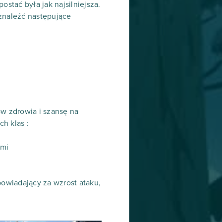
tać była jak najsilniejsza.
 znaleźć następujące
ów zdrowia i szansę na
ch klas :
ami
owiadający za wzrost ataku,