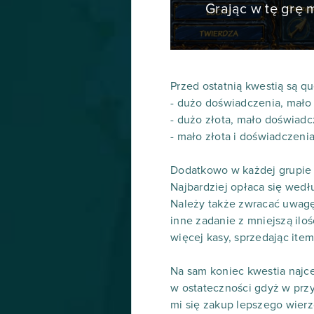
Grając w tę grę
Przed ostatnią kwestią są q
- dużo doświadczenia, mało 
- dużo złota, mało doświadc
- mało złota i doświadczeni
Dodatkowo w każdej grupie 
Najbardziej opłaca się wedłu
Należy także zwracać uwagę n
inne zadanie z mniejszą ilo
więcej kasy, sprzedając item
Na sam koniec kwestia najce
w ostateczności gdyż w przy
mi się zakup lepszego wier