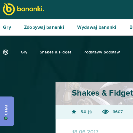
Gry
Zdobywaj bananki
Wydawaj bananki
B
Gry
Shakes & Fidget
Podstawy podstaw
Shakes & Fidget
CHAT
5.0
1
3607
18.06.2017