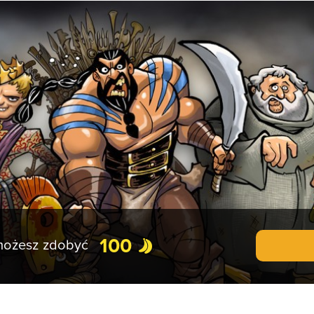
100
 możesz zdobyć