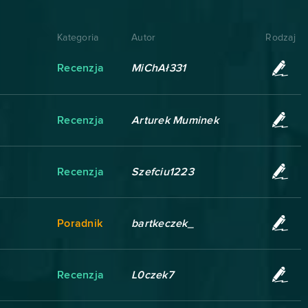
Kategoria
Autor
Rodzaj
Recenzja
MiChAł331
Recenzja
Arturek Muminek
Recenzja
Szefciu1223
Poradnik
bartkeczek_
Recenzja
L0czek7