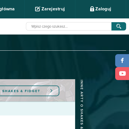
 główna
Zarejestruj
Zaloguj
INNE ARTY O SHAKES & FIDGET
Y
SHAKES & FIDGET