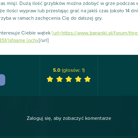
zas misji. Dużą ilość grzybków można zdobyć w grze podczas 
że ilości wypraw lub przestając grać na jakiś czas (około 14 dn
zyba w ramach zachęcenia Cię do dalszej gry.
nteresuje Ciebie wątek
[url=https://www.bananki.pl/forum/thr
51/]sfgame lochy
[/url]
5.0
(głosów:
1
)
Zaloguj się, aby zobaczyć komentarze