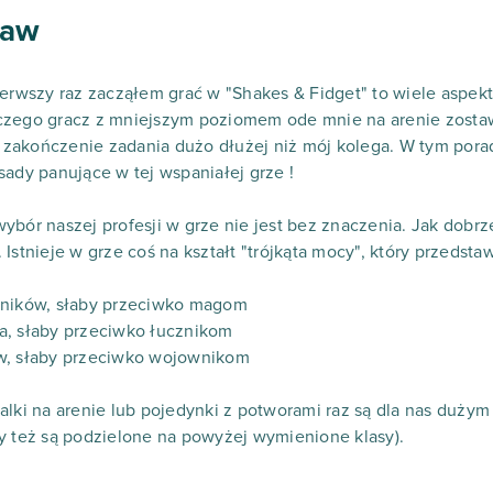
taw
ierwszy raz zacząłem grać w "Shakes & Fidget" to wiele aspek
czego gracz z mniejszym poziomem ode mnie na arenie zosta
zakończenie zadania dużo dłużej niż mój kolega. W tym pora
sady panujące w tej wspaniałej grze !
ybór naszej profesji w grze nie jest bez znaczenia. Jak dob
Istnieje w grze coś na kształt "trójkąta mocy", który przedstaw
zników, słaby przeciwko magom
a, słaby przeciwko łucznikom
w, słaby przeciwko wojownikom
alki na arenie lub pojedynki z potworami raz są dla nas dużym
y też są podzielone na powyżej wymienione klasy).