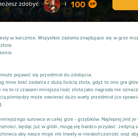
100
 możesz zdobyć
i
uesty w karczmie. Wszystkie zadania znajdujące się w grze możn
złota
zenia
a
może pojawić się przedmiot do zdobycia.
g mnie brać zadania z dużą ilością złota, gdyż to ono gra głó
a to iż czasami mniejsza ilość złota jako nagroda nie oznacza
ścią pieniędzy może zawierać dużo warty przedmiot (co sprawi
).
nniejszego surowca w całej grze - grzybków. Najlepiej jest je
szłości, będąc już w gildii, mogą się bardzo przydać. Jedyną
zchowca aby nasze misje nie trwały w nieskończoność oraz ab