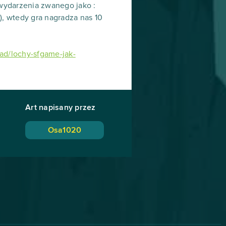
wydarzenia zwanego jako :
i), wtedy gra nagradza nas 10
ead/lochy-sfgame-jak-
Art napisany przez
Osa1020