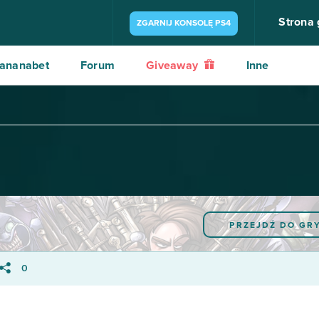
Strona
ZGARNIJ KONSOLĘ PS4
ananabet
Forum
Giveaway
Inne
PRZEJDŹ DO GR
0