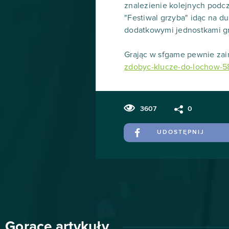
znalezienie kolejnych podc
"Festiwal grzyba" idąc na du
dodatkowymi jednostkami gr
Grając w sfgame pewnie zai
zdobyc-klucze-do-lochow-58
3607
0
UDOSTĘPNIJ
Gorące artykuły