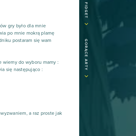
tów gry było dla mnie
wia po mnie mokrą plamę
dniku postaram się wam
GORĄCE ARTY
rze wiemy do wyboru mamy :
ia się następująco :
 wyzwaniem, a raz proste jak