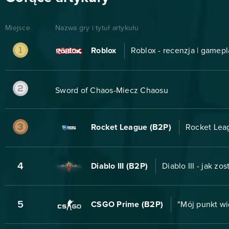
Miejsce
Nazwa gry i tytuł artykułu
Roblox
Roblox - recenzja | gamepl
Sword of Chaos-Miecz Chaosu
Rocket League (B2P)
Rocket Leag
4
Diablo III (B2P)
Diablo III - jak zo
5
CSGO Prime (B2P)
"Mój punkt wi