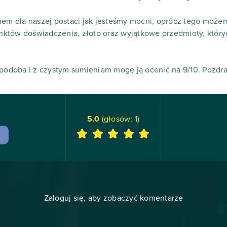
anem dla naszej postaci jak jesteśmy mocni, oprócz tego moż
któw doświadczenia, złoto oraz wyjątkowe przedmioty, któryc
 podoba i z czystym sumieniem mogę ją ocenić na 9/10. Pozdr
5.0
(głosów:
1
)
Zaloguj się, aby zobaczyć komentarze