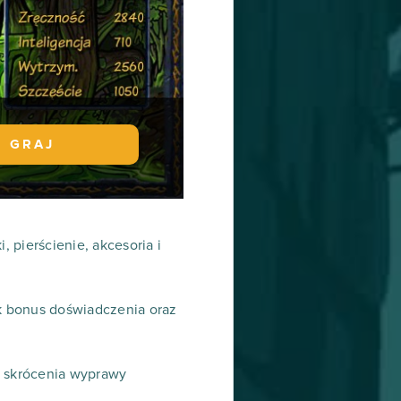
GRAJ
, pierścienie, akcesoria i
ak bonus doświadczenia oraz
 skrócenia wyprawy