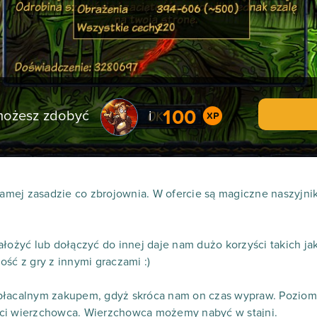
100
 możesz zdobyć
i
samej zasadzie co zbrojownia. W ofercie są magiczne naszyjniki
ałożyć lub dołączyć do innej daje nam dużo korzyści takich j
ść z gry z innymi graczami :)
płacalnym zakupem, gdyż skróca nam on czas wypraw. Poziom
ci wierzchowca. Wierzchowca możemy nabyć w stajni.