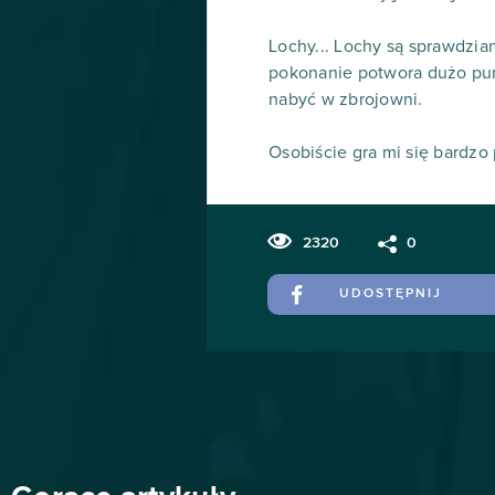
Lochy... Lochy są sprawdzi
pokonanie potwora dużo pun
nabyć w zbrojowni.
Osobiście gra mi się bardzo
2320
0
UDOSTĘPNIJ