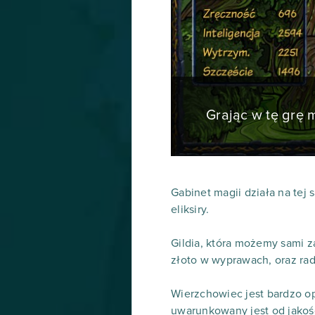
Grając w tę grę
Gabinet magii działa na tej 
eliksiry.
Gildia, która możemy sami z
złoto w wyprawach, oraz rado
Wierzchowiec jest bardzo o
uwarunkowany jest od jakoś