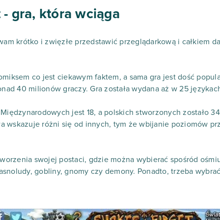
 - gra, która wciąga
 wam krótko i zwięzłe przedstawić przeglądarkową i całkiem d
omiksem co jest ciekawym faktem, a sama gra jest dość popul
ponad 40 milionów graczy. Gra została wydana aż w 25 językac
 Międzynarodowych jest 18, a polskich stworzonych zostało 34
a wskazuje różni się od innych, tym że wbijanie poziomów pr
rzenia swojej postaci, gdzie można wybierać spośród ośmiu r
 krasnoludy, gobliny, gnomy czy demony. Ponadto, trzeba wybr