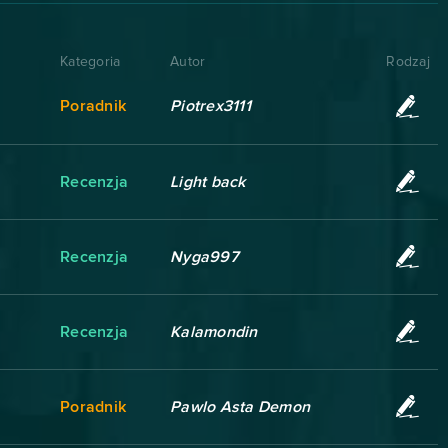
Kategoria
Autor
Rodzaj
Poradnik
Piotrex3111
Recenzja
Light back
Recenzja
Nyga997
Recenzja
Kalamondin
Poradnik
Pawlo Asta Demon