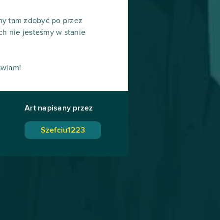
emy tam zdobyć po przez
h nie jesteśmy w stanie
awiam!
Art napisany przez
Szefciu1223