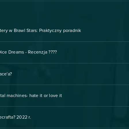
tery w Brawl Stars: Praktyczny poradnik
ice Dreams - Recenzja ????
ace'a?
al machines- hate it or love it
crafta? 2022 r.