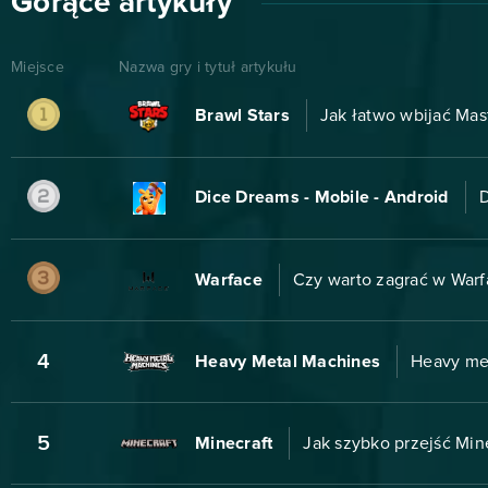
Gorące artykuły
Miejsce
Nazwa gry i tytuł artykułu
Brawl Stars
Jak łatwo wbijać Mas
Dice Dreams - Mobile - Android
D
Warface
Czy warto zagrać w Warf
4
Heavy Metal Machines
Heavy met
5
Minecraft
Jak szybko przejść Mine