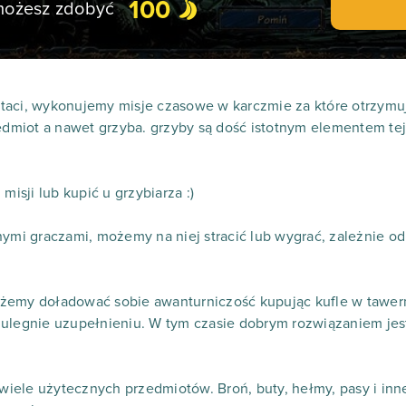
100
 możesz zdobyć
taci, wykonujemy misje czasowe w karczmie za które otrzym
edmiot a nawet grzyba. grzyby są dość istotnym elementem tej g
sji lub kupić u grzybiarza :)
nymi graczami, możemy na niej stracić lub wygrać, zależnie od
żemy doładować sobie awanturniczość kupując kufle w tawer
ulegnie uzupełnieniu. W tym czasie dobrym rozwiązaniem jest 
iele użytecznych przedmiotów. Broń, buty, hełmy, pasy i in