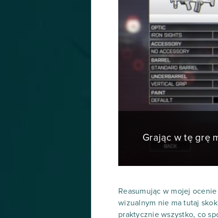
Grając w tę grę
Reasumując w mojej ocenie 
wizualnym nie ma tutaj skokó
praktycznie wszystko, co sp