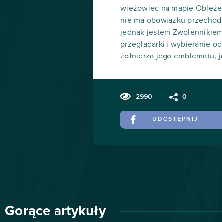
wieżowiec na mapie Oblężeni
nie ma obowiązku przechodzi
jednak jestem Zwolennikiem
przeglądarki i wybieranie 
żołnierza jego emblematu, ja
2990
0
UDOSTĘPNIJ
Gorące artykuły