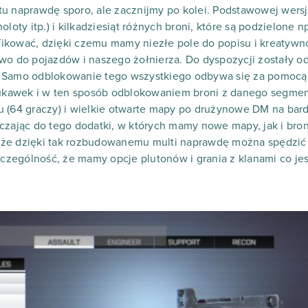
u naprawdę sporo, ale zacznijmy po kolei. Podstawowej wersj
loty itp.) i kilkadziesiąt różnych broni, które są podzielone np.
ikować, dzięki czemu mamy niezłe pole do popisu i kreatywno
wo do pojazdów i naszego żołnierza. Do dyspozycji zostały o
 Samo odblokowanie tego wszystkiego odbywa się za pomocą p
kawek i w ten sposób odblokowaniem broni z danego segment
 (64 graczy) i wielkie otwarte mapy po drużynowe DM na bard
czając do tego dodatki, w których mamy nowe mapy, jak i broni
że dzięki tak rozbudowanemu multi naprawdę można spędzić s
ególność, że mamy opcje plutonów i grania z klanami co jesz