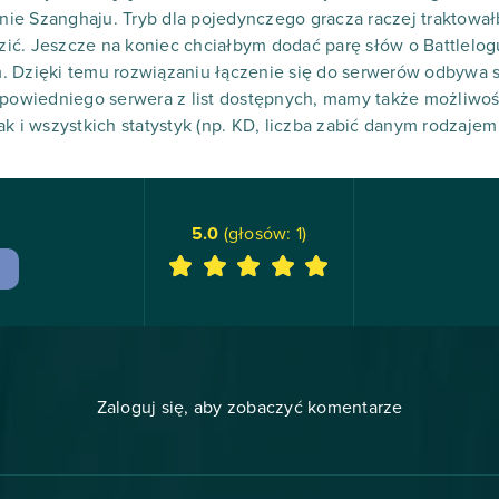
e Szanghaju. Tryb dla pojedynczego gracza raczej traktowałb
ć. Jeszcze na koniec chciałbym dodać parę słów o Battlelogu
. Dzięki temu rozwiązaniu łączenie się do serwerów odbywa s
odpowiedniego serwera z list dostępnych, mamy także możliw
k i wszystkich statystyk (np. KD, liczba zabić danym rodzajem 
5.0
(głosów:
1
)
Zaloguj się, aby zobaczyć komentarze