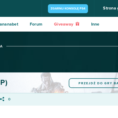
Strona
ZGARNIJ KONSOLĘ PS4
ananabet
Forum
Giveaway
Inne
JA
2P)
PRZEJDŹ DO GRY
B
0