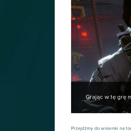
Grając w tę grę
Przejdźmy do wisienki na tor