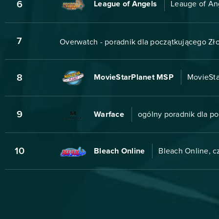
6
League of Angels
Leauge of Ang
7
Overwatch - poradnik dla początkującego Zł
8
MovieStarPlanet MSP
MovieSta
9
Warface
ogólny poradnik dla p
10
Bleach Online
Bleach Online, cz