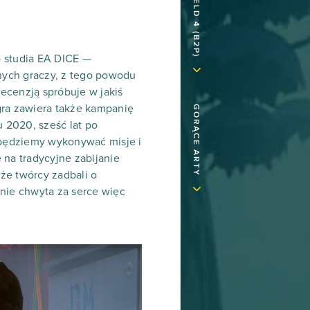
o studia EA DICE —
ywnych graczy, z tego powodu
recenzją spróbuje w jakiś
gra zawiera także kampanię
GORĄCE ARTY
u 2020, sześć lat po
 będziemy wykonywać misje i
na tradycyjne zabijanie
że twórcy zadbali o
 nie chwyta za serce więc