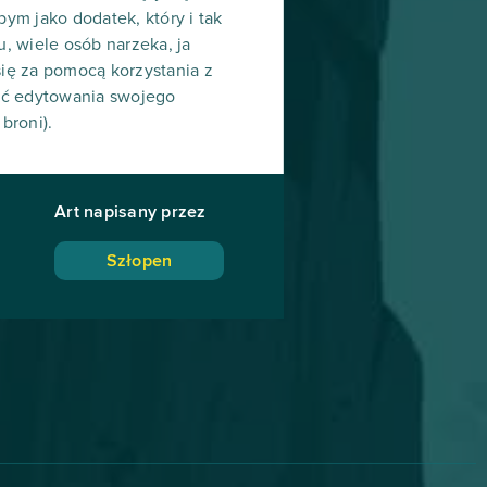
ym jako dodatek, który i tak
, wiele osób narzeka, ja
ię za pomocą korzystania z
ość edytowania swojego
broni).
Art napisany przez
Szłopen