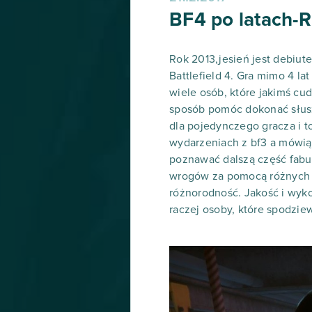
BF4 po latach
Rok 2013,jesień jest debiu
Battlefield 4. Gra mimo 4 la
wiele osób, które jakimś cud
sposób pomóc dokonać słuszn
dla pojedynczego gracza i t
wydarzeniach z bf3 a mówią
poznawać dalszą część fabu
wrogów za pomocą różnych pu
różnorodność. Jakość i wykon
raczej osoby, które spodzie