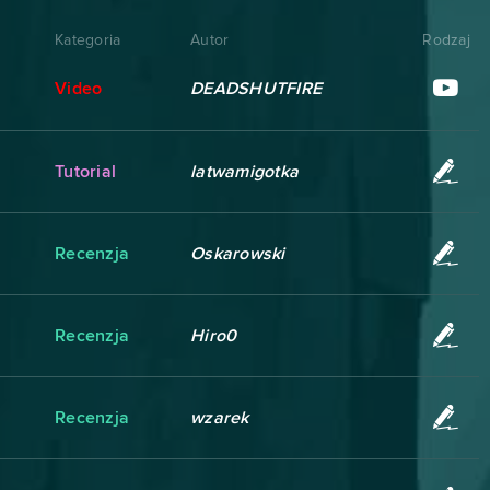
Kategoria
Autor
Rodzaj
Video
DEADSHUTFIRE
Tutorial
latwamigotka
Recenzja
Oskarowski
Recenzja
Hiro0
Recenzja
wzarek