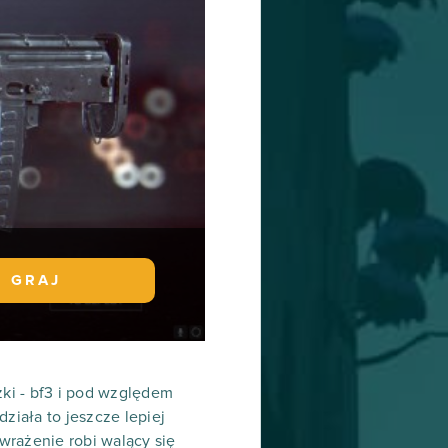
GRAJ
ki - bf3 i pod względem
ziała to jeszcze lepiej
wrażenie robi walący się