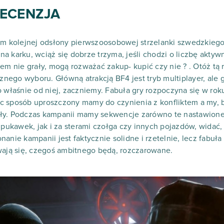
-RECENZJA
tem kolejnej odsłony pierwszoosobowej strzelanki szwedzkieg
t na karku, wciąż się dobrze trzyma, jeśli chodzi o liczbę akt
em nie grały, mogą rozważać zakup- kupić czy nie ? . Otóż tą 
ego wyboru. Główną atrakcją BF4 jest tryb multiplayer, ale 
o właśnie od niej, zaczniemy. Fabuła gry rozpoczyna się w rok
c sposób uproszczony mamy do czynienia z konfliktem a my,
ły. Podczas kampanii mamy sekwencje zarówno te nastawione 
kawek, jak i za sterami czołga czy innych pojazdów, widać, 
anie kampanii jest faktycznie solidne i rzetelnie, lecz fabuła
wają się, czegoś ambitnego będą, rozczarowane.