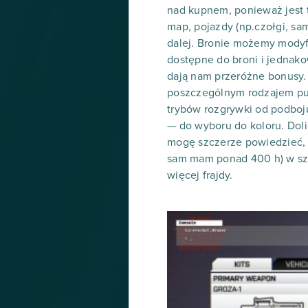
nad kupnem, ponieważ jest t
map, pojazdy (np.czołgi, samo
dalej. Bronie możemy modyf
dostępne do broni i jednako
dają nam przeróżne bonusy.
poszczególnym rodzajem pu
trybów rozgrywki od podboju
— do wyboru do koloru. Doli
mogę szczerze powiedzieć, 
sam mam ponad 400 h) w szcz
więcej frajdy.