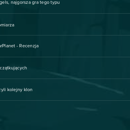
els, najgorsza gra tego typu
omiarza
rPlanet - Recenzja
oczątkujących
yli kolejny klon