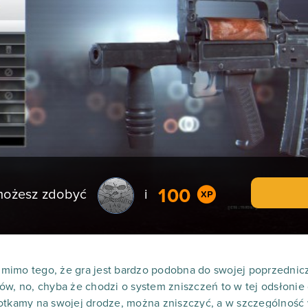
100
 możesz zdobyć
i
mimo tego, że gra jest bardzo podobna do swojej poprzednicz
w, no, chyba że chodzi o system zniszczeń to w tej odsłonie d
otkamy na swojej drodze, można zniszczyć, a w szczególność 