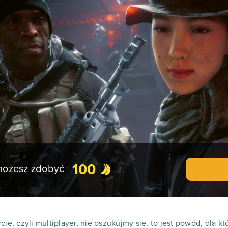
100
 możesz zdobyć
cie, czyli multiplayer, nie oszukujmy się, to jest powód, dla k