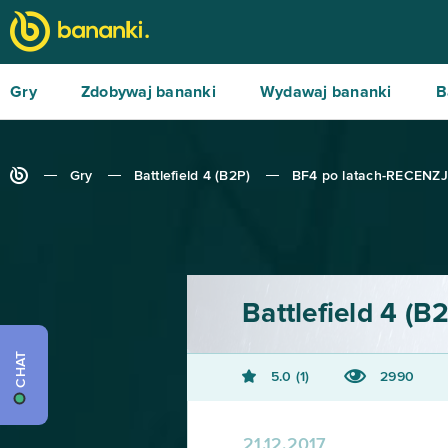
Gry
Zdobywaj bananki
Wydawaj bananki
B
Gry
Battlefield 4 (B2P)
BF4 po latach-RECENZ
Battlefield 4 (B
CHAT
5.0
1
2990
21.12.2017