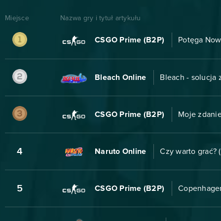
Miejsce
Nazwa gry i tytuł artykułu
CSGO Prime (B2P)
Potęga Now
Bleach Online
Bleach - solucja
CSGO Prime (B2P)
Moje zdanie
4
Naruto Online
Czy warto grać? 
5
CSGO Prime (B2P)
Copenhagen 