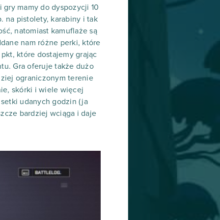
i gry mamy do dyspozycji 10
 na pistolety, karabiny i tak
ść, natomiast kamuflaże są
ddane nam różne perki, które
kt, które dostajemy grając
u. Gra oferuje także dużo
ziej ograniczonym terenie
e, skórki i wiele więcej
etki udanych godzin (ja
cze bardziej wciąga i daje