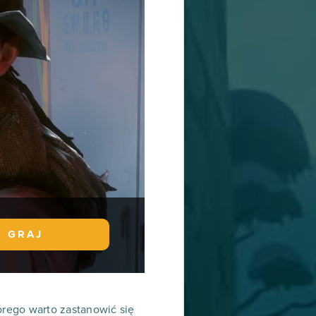
GRAJ
tórego warto zastanowić się