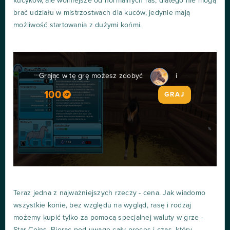
kucyków, ale wolniejsze od normalnych ras, dlatego nie mogą
brać udziału w mistrzostwach dla kuców, jedynie mają
możliwość startowania z dużymi końmi.
Grając w tę grę możesz zdobyć
i
100
GRAJ
Teraz jedna z najważniejszych rzeczy - cena. Jak wiadomo
wszystkie konie, bez względu na wygląd, rasę i rodzaj
możemy kupić tylko za pomocą specjalnej waluty w grze -