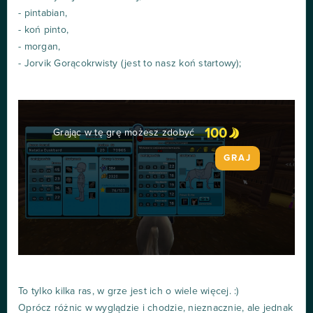
- pintabian,
- koń pinto,
- morgan,
- Jorvik Gorącokrwisty (jest to nasz koń startowy);
100
Grając w tę grę możesz zdobyć
GRAJ
To tylko kilka ras, w grze jest ich o wiele więcej. :)
Oprócz różnic w wyglądzie i chodzie, nieznacznie, ale jednak