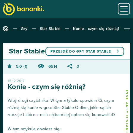
Gry
Star Stable
Konie - czym się różnią?
Star Stable
PRZEJDŹ DO GRY
STAR STABLE
5.0
1
6514
0
15.12.2017
Konie - czym się różnią?
INNE ARTY O STAR STABLE
Witaj drogi czytelniku! W tym artykule opowiem Ci, czym
różnią się konie w grze Star Stable Online, jakie są ich
rodzaje i które z nich najbardziej opłaca się kupować! :D
W tym artykule dowiesz się: