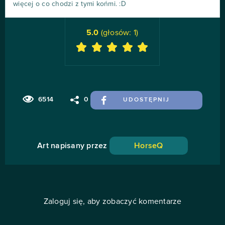
więcej o co chodzi z tymi końmi. :D
5.0
(głosów:
1
)
6514
0
UDOSTĘPNIJ
Art napisany przez
HorseQ
Zaloguj się, aby zobaczyć komentarze