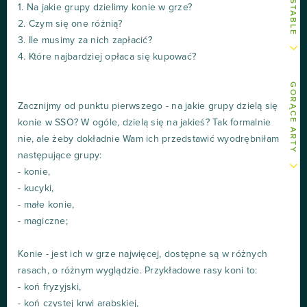
1. Na jakie grupy dzielimy konie w grze?
2. Czym się one różnią?
3. Ile musimy za nich zapłacić?
4. Które najbardziej opłaca się kupować?
GORĄCE ARTY
Zacznijmy od punktu pierwszego - na jakie grupy dzielą się
konie w SSO? W ogóle, dzielą się na jakieś? Tak formalnie
nie, ale żeby dokładnie Wam ich przedstawić wyodrębniłam
następujące grupy:
- konie,
- kucyki,
- małe konie,
- magiczne;
Konie - jest ich w grze najwięcej, dostępne są w różnych
rasach, o różnym wyglądzie. Przykładowe rasy koni to:
- koń fryzyjski,
- koń czystej krwi arabskiej,