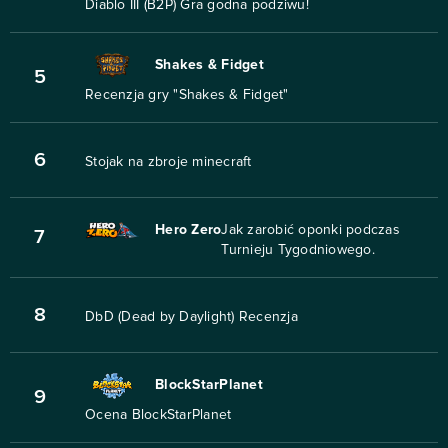
Diablo III (B2P) Gra godna podziwu!
Shakes & Fidget
5
Recenzja gry "Shakes & Fidget"
6
Stojak na zbroje minecraft
Hero Zero
Jak zarobić oponki podczas
7
Turnieju Tygodniowego.
8
DbD (Dead by Daylight) Recenzja
BlockStarPlanet
9
Ocena BlockStarPlanet