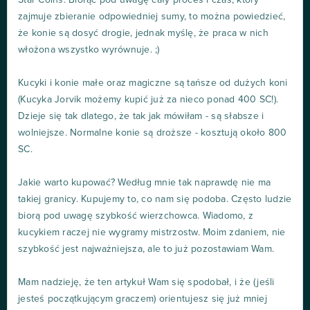
Star Coins. Biorąc pod uwagę cały proces i czas, który
zajmuje zbieranie odpowiedniej sumy, to można powiedzieć,
że konie są dosyć drogie, jednak myślę, że praca w nich
włożona wszystko wyrównuje. ;)
Kucyki i konie małe oraz magiczne są tańsze od dużych koni
(Kucyka Jorvik możemy kupić już za nieco ponad 400 SC!).
Dzieje się tak dlatego, że tak jak mówiłam - są słabsze i
wolniejsze. Normalne konie są droższe - kosztują około 800
SC.
Jakie warto kupować? Według mnie tak naprawdę nie ma
takiej granicy. Kupujemy to, co nam się podoba. Często ludzie
biorą pod uwagę szybkość wierzchowca. Wiadomo, z
kucykiem raczej nie wygramy mistrzostw. Moim zdaniem, nie
szybkość jest najważniejsza, ale to już pozostawiam Wam.
Mam nadzieję, że ten artykuł Wam się spodobał, i że (jeśli
jesteś początkującym graczem) orientujesz się już mniej