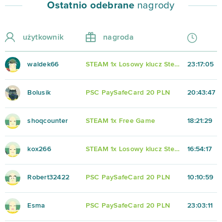
Ostatnio odebrane
nagrody
użytkownik
nagroda
waldek66
STEAM 1x Losowy klucz Steam
23:17:05
Bolusik
PSC PaySafeCard 20 PLN
20:43:47
shoqcounter
STEAM 1x Free Game
18:21:29
kox266
STEAM 1x Losowy klucz Steam
16:54:17
Robert32422
PSC PaySafeCard 20 PLN
10:10:59
Esma
PSC PaySafeCard 20 PLN
23:03:11