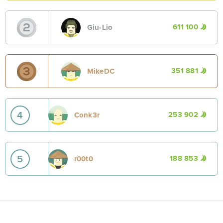
611 100
Giu-Lio
351 881
MikeDC
4
253 902
Conk3r
5
188 853
r00t0