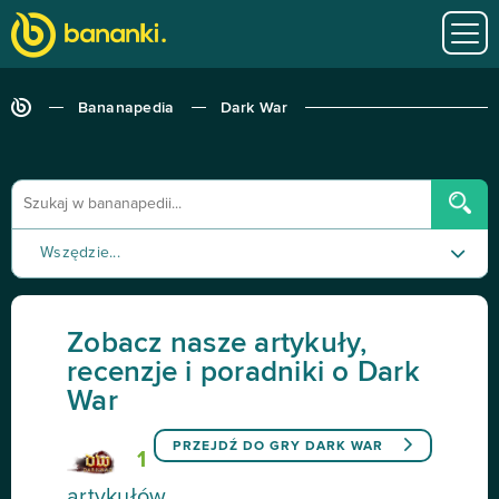
Bananapedia
Dark War
Wszędzie...
Poradnik
Zobacz nasze artykuły,
Recenzja
recenzje i poradniki o Dark
War
Tutorial
PRZEJDŹ DO GRY
DARK WAR
1
artykułów