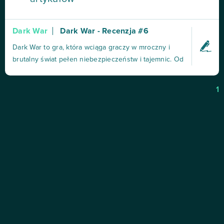
Dark War
Dark War - Recenzja #6
Dark War to gra, która wciąga graczy w mroczny i
brutalny świat pełen niebezpieczeństw i tajemnic. Od
momentu uruchomienia gry, gracz zostaje wrzucony
w wir wydarzeń, które nie pozwalają na chwilę
1
wytchnienia. Fabuła: Fabuła gry jest jednym z jej
najmocniejszych punktów. Opowiada historię
bohatera,...