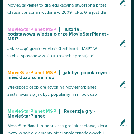
funkcji!Poniżej pokazany jest ekran logowania gry. Po
MovieStarPlanet to gra edukacyjna stworzona przez
prawej stroni...
Clausa Jensena i wydana w 2009 roku. Gra jest dla
dzieci w wieku 8-15 lat i jest dostępna na iOS,
Androidzie oraz Windows. Gracze wcielają się w
MovieStarPlanet MSP
Tutorial,
podstawowa wiedza o grze MovieStarPlanet -
gwiazdy filmowe tworząc artbooki, kręcąc filmy,
MSP
projektując ubrania czy rozmawiając na chatach. Ale
nie j...
Jak zacząć granie w MovieStarPlanet - MSP? W
szybki sposobów w kilku krokach spróbuje ci
wytłumaczyć jak w ogóle do tego podejść. Zacznijmy
od stworzenia konta. 1) Po wejścia do gry, musisz
MovieStarPlanet MSP
jak być popularnym i
mieć dużo sc na msp
kliknąć na przycisk „Graj teraz”. Teraz wybierasz
jakiej płci będzie twoja Movistar, jaki będzie mieć
Większość osób grających na Moviestarplanet
kolor sk...
zastanawia się jak być popularnym i mieć dużo
starcoins. Jest to bardzo proste, ale trzeba poświęcić
temu sporo czasu i mieć cierpliwość. Czasem
MovieStarPlanet MSP
Recenzja gry -
MovieStarPlanet
zdarzają się takie osoby, które nie będą chciały nam
pomóc się rozwijać na msp i będą odpisywać na
MovieStarPlanet to popularna gra internetowa, która
nasze prośby...
łączy w sobie elementy sieci społecznościowych i