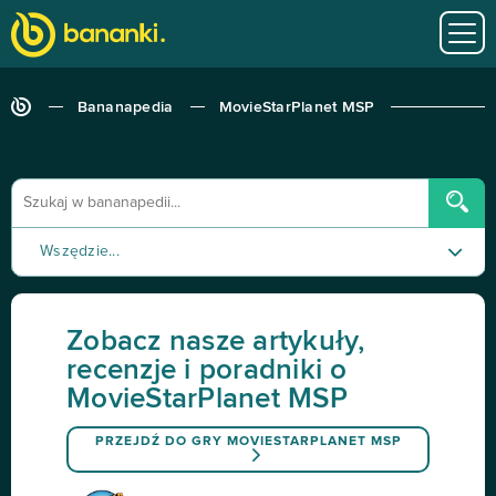
Bananapedia
MovieStarPlanet MSP
Wszędzie...
Poradnik
Zobacz nasze artykuły,
Recenzja
recenzje i poradniki o
MovieStarPlanet MSP
Tutorial
PRZEJDŹ DO GRY
MOVIESTARPLANET MSP