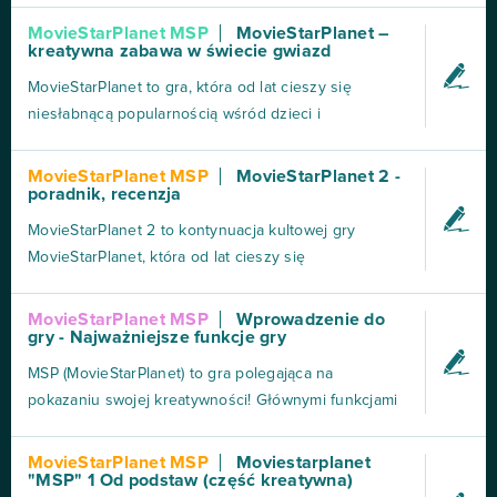
gwiazd filmowych, produkcji filmów, projektowania
MovieStarPlanet MSP
MovieStarPlanet –
kreatywna zabawa w świecie gwiazd
artbooków oraz interakcji z innymi użytkownikami.
Zalety MovieStarPlanet 1. Kreatywność i
MovieStarPlanet to gra, która od lat cieszy się
personalizacjaMS...
niesłabnącą popularnością wśród dzieci i
nastolatków. Od momentu premiery w 2009 roku,
MSP przyciągnęło miliony użytkowników z całego
MovieStarPlanet MSP
MovieStarPlanet 2 -
poradnik, recenzja
świata. To interaktywna gra społecznościowa, w
której gracze wcielają się w rolę aspirującej gwiazdy
MovieStarPlanet 2 to kontynuacja kultowej gry
filmowej. Już na...
MovieStarPlanet, która od lat cieszy się
popularnością wśród młodszych graczy. Premiera
drugiej odsłony miała miejsce w 2020 roku, a za jej
MovieStarPlanet MSP
Wprowadzenie do
gry - Najważniejsze funkcje gry
stworzenie odpowiada duńskie studio
MovieStarPlanet ApS. Nowa wersja oferuje ulepszoną
MSP (MovieStarPlanet) to gra polegająca na
grafikę 3D, bardziej zaawan...
pokazaniu swojej kreatywności! Głównymi funkcjami
gry są: Robienie Looks, Robienie filmów, Robienie
Artbooks, Projektowanie rzeczy w Design Studio
MovieStarPlanet MSP
Moviestarplanet
"MSP" 1 Od podstaw (część kreatywna)
Granie w minigry, I wiele innych ciekawych