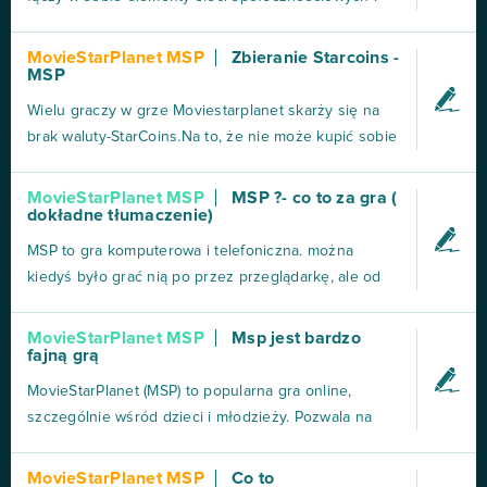
kreatywnej rozrywki, skierowana przede wszystkim
do dzieci i młodzieży. Można tam grać ze znajomymi,
MovieStarPlanet MSP
Zbieranie Starcoins -
MSP
poznawać różne ciekawe osoby i przede wszystkim
spędzać czas dobrze się bawiąc. Jedną z głównych
Wielu graczy w grze Moviestarplanet skarży się na
z...
brak waluty-StarCoins.Na to, że nie może kupić sobie
wymarzonych ubrań i wykreować własny oryginalny
look, dodatki do pokoju są zbyt drogie, lub, że po
MovieStarPlanet MSP
MSP ?- co to za gra (
dokładne tłumaczenie)
prostu nie chcę im się spędzać tyle czasu w grze na
zebranie waluty, by następnie wydać ją na jede...
MSP to gra komputerowa i telefoniczna. można
kiedyś było grać nią po przez przeglądarkę, ale od
pewnego czasu da się tylko przez, aplikacje którą
można zainstalować za darmo na telefonie przez
MovieStarPlanet MSP
Msp jest bardzo
fajną grą
sklep play a na komputerze przez google do tego
nie potrzeba innych aplikacji więc nie trzeba się bać
MovieStarPlanet (MSP) to popularna gra online,
insta...
szczególnie wśród dzieci i młodzieży. Pozwala na
tworzenie własnej postaci, eksplorowanie
wirtualnego świata, zdobywanie sławy i przyjaźni.
MovieStarPlanet MSP
Co to