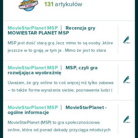
131
artykułów
MovieStarPlanet MSP
Recenzja gry
MOWIESTAR PLANET MSP
MSP jest dość starą grą ,lecz mimo to są osoby ,które
jeszcze w to grają ,w tym ja . Mimo że jest to stara
gra moderatorzy cały czas coś zmieniają w niej.
Zdarza się że pakiet się powtórzy ,ale to oczywiste
MovieStarPlanet MSP
MSP, czyli gra
rozwijająca wyobraźnię
że moderatorzy MSP nie dadzą rady cały czas
wymyślać nowych pakietów.Ja gram w tą grę już
Uważam, że gry online to coś więcej niż tylko zabawa
pon...
– to także forma wyrażania siebie, poznawania ludzi i
tworzenia swojego miejsca w wirtualnym świecie.
Jedną z takich gier, która od lat cieszy się
MovieStarPlanet MSP
MovieStarPlanet -
ogólne informacje
popularnością wśród dzieci i młodzieży, jest
MovieStarPlanet, znana też jako MSP. To gra, którą
MovieStarPlanet (MSP) to gra społecznościowa
pami...
online, która od ponad dekady przyciąga młodszych
graczy, oferując im możliwość tworzenia własnych