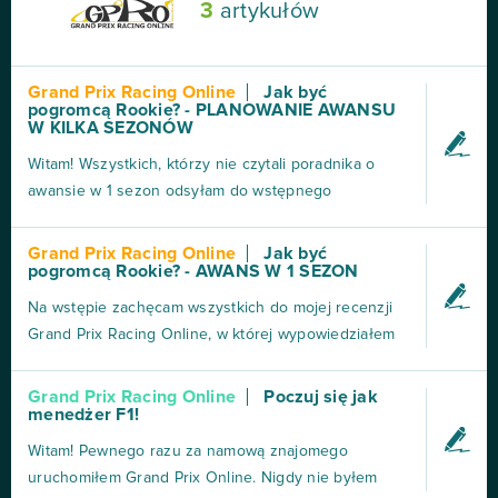
3
artykułów
Grand Prix Racing Online
Jak być
pogromcą Rookie? - PLANOWANIE AWANSU
W KILKA SEZONÓW
Witam! Wszystkich, którzy nie czytali poradnika o
awansie w 1 sezon odsyłam do wstępnego
zapoznania się z nim. Dzisiaj przejdę od razu do
szczegółów dotyczących planowania sezonu.
Grand Prix Racing Online
Jak być
pogromcą Rookie? - AWANS W 1 SEZON
Ponownie pierwszą rzeczą na jaką trzeba zwrócić
uwagę jest zakontraktowanie kierowcy.
Na wstępie zachęcam wszystkich do mojej recenzji
Przyszłościowy kierowca ma najpier...
Grand Prix Racing Online, w której wypowiedziałem
się na temat gry. W dzisiejszym poradniku chciałbym
poruszyć kwestie wyścigów w rookie - na co zwracać
Grand Prix Racing Online
Poczuj się jak
menedżer F1!
uwagę i jak zacząć swoją przygodę z wyścigami,
żeby wyniki były satysfakcjonujące? Powstanie
Witam! Pewnego razu za namową znajomego
wersj...
uruchomiłem Grand Prix Online. Nigdy nie byłem