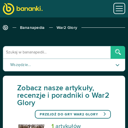
Bananapedia
War2 Glory
Wszędzie...
Poradnik
Zobacz nasze artykuły,
Recenzja
recenzje i poradniki o War2
Glory
Tutorial
PRZEJDŹ DO GRY
WAR2 GLORY
1
artykułów