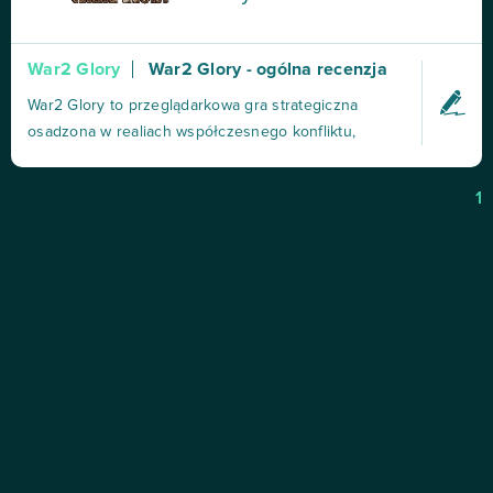
War2 Glory
War2 Glory - ogólna recenzja
War2 Glory to przeglądarkowa gra strategiczna
osadzona w realiach współczesnego konfliktu,
stworzona przez niemieckie studio Woozle &
Company i wydana w 2013 roku. Gracze wcielają się
1
w dowódcę własnego państwa, budują infrastrukturę,
rozwijają gospodarkę i prowadzą działania militarne
przeciwko inn...