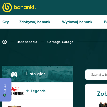
Gry
Zdobywaj bananki
Wydawaj bananki
B
Bananapedia
Garbage Garage
Lista gier
CHAT
11 Legends
Zob