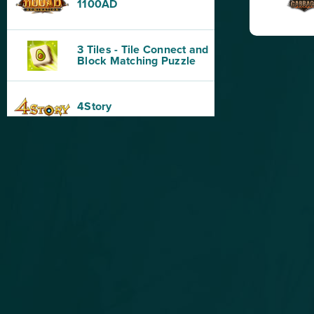
1100AD
3 Tiles - Tile Connect and
Block Matching Puzzle
4Story
8 Ball Master
Abyss The Forgotten Past
AD 2460
AdVenture Capitalist