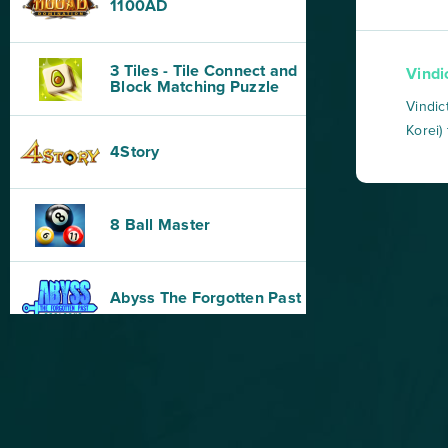
1100AD
3 Tiles - Tile Connect and
Vindi
Block Matching Puzzle
Vindic
Korei)
4Story
połud
global
niety
8 Ball Master
akcje 
Abyss The Forgotten Past
AD 2460
AdVenture Capitalist