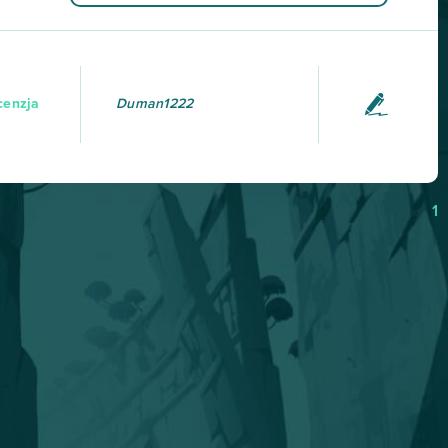
cenzja
Duman1222
1