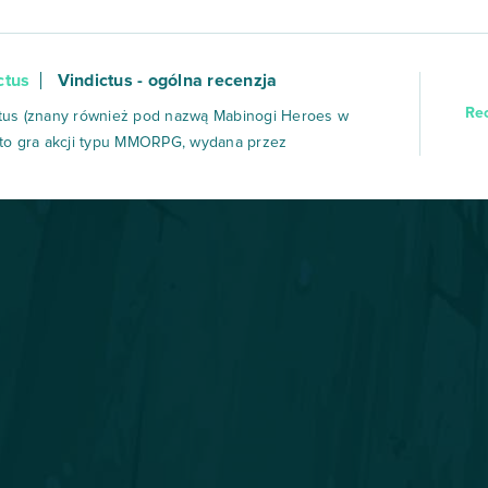
ctus
Vindictus - ogólna recenzja
Re
tus (znany również pod nazwą Mabinogi Heroes w
 to gra akcji typu MMORPG, wydana przez
niowokoreańskie studio devCAT i dystrybuowana
nie przez Nexon w 2010 roku. Tytuł wyróżnia się
powym jak na MMORPG systemem walki – intensywne
w czasie rzeczywistym, brutalne efekt...