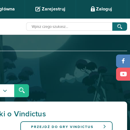
 główna
Zarejestruj
Zaloguj
ki o Vindictus
PRZEJDŹ DO GRY
VINDICTUS