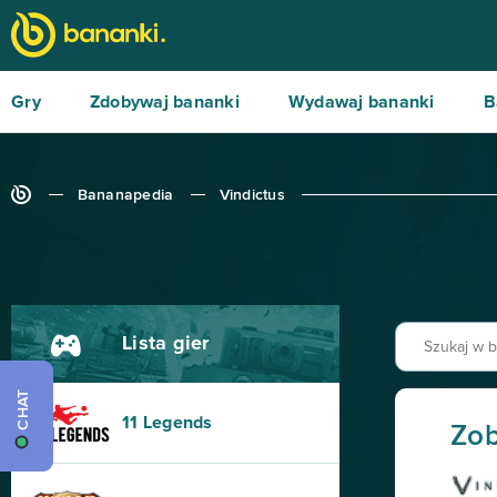
Gry
Zdobywaj bananki
Wydawaj bananki
B
Bananapedia
Vindictus
Lista gier
CHAT
11 Legends
Zob