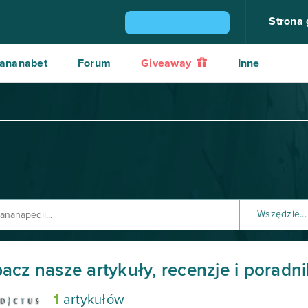
Strona
ZGARNIJ KONSOLĘ PS4
ananabet
Forum
Giveaway
Inne
Wszędzie...
Poradnik
acz nasze artykuły, recenzje i poradni
Recenzja
1
artykułów
Tutorial