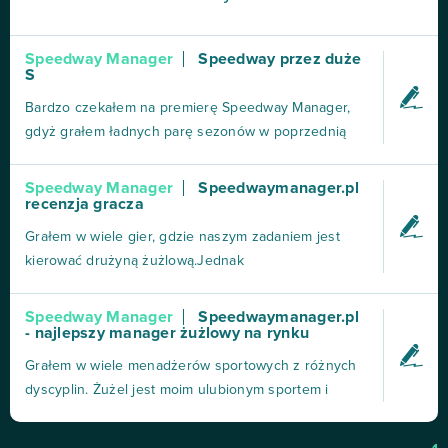
Speedway Manager
Speedway przez duże
S
Bardzo czekałem na premierę Speedway Manager,
gdyż grałem ładnych parę sezonów w poprzednią
wersję gry czyli SM2, która dla mnie była
niesamowicie wciągająca i oferowała super emocje.
Speedway Manager
Speedwaymanager.pl
recenzja gracza
W nowej grze szybko się odnalazłem, gdyż szata
graficzna i interfejs jest łudząco podobny do
Grałem w wiele gier, gdzie naszym zadaniem jest
poprzedniczki. Każdy no...
kierować drużyną żużlową.Jednak
speedwaymanager.pl zdecydowanie wyróżnia się na
tle innych "managerów". Rzeczą, która wyróżnia
Speedway Manager
Speedwaymanager.pl
- najlepszy manager żużlowy na rynku
speedwaymanager.pl zdecydowanie jest
przyznawanie licencji na sezon - kiedy gracz nie
Grałem w wiele menadżerów sportowych z różnych
loguje się przez dłuższy czas jego druż...
dyscyplin. Żużel jest moim ulubionym sportem i
długo czekałem na takiego menadżera. Wcielając się
w menadżera klubu sportowego decyduję o