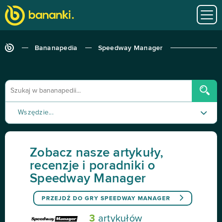
Bananapedia
Speedway Manager
Wszędzie...
Poradnik
Zobacz nasze artykuły,
Recenzja
recenzje i poradniki o
Speedway Manager
Tutorial
PRZEJDŹ DO GRY
SPEEDWAY MANAGER
3
artykułów