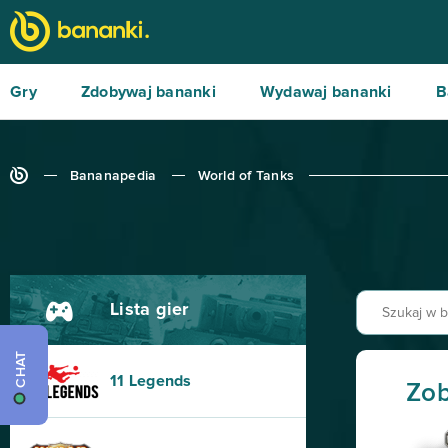
Gry
Zdobywaj bananki
Wydawaj bananki
B
Bananapedia
World of Tanks
Lista gier
CHAT
11 Legends
Zob