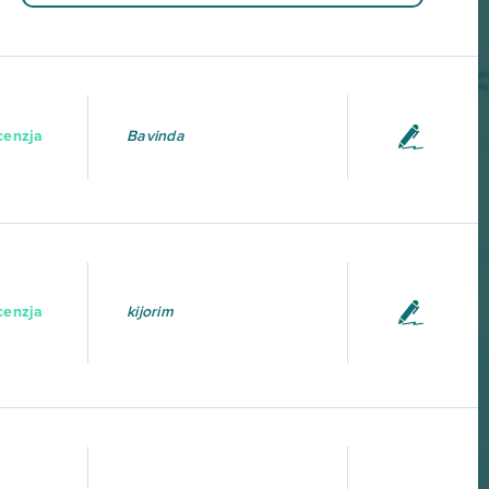
cenzja
Bavinda
cenzja
kijorim