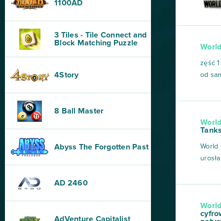
1100AD
3 Tiles - Tile Connect and
Block Matching Puzzle
World
zęść 1
4Story
od sam
jednoc
to po
8 Ball Master
ma ws
World
pojazd
Tanks
Abyss The Forgotten Past
World 
urosła
że nie
chodzi
AD 2460
czołgu
World
ograni
cyfro
AdVenture Capitalist