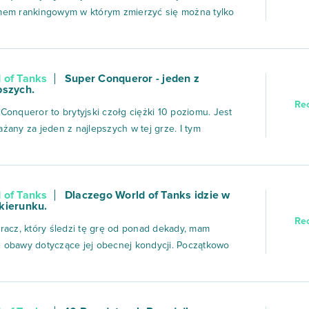
mem rankingowym w którym zmierzyć się można tylko
 dziesiątymi tierami. Grając w tym oczywistym
stwie rankingówek każdy czołg może pochwalić się
kowymi umiejętnościami dobieranymi ze względu na
 of Tanks
Super Conqueror - jeden z
ry zalecany przez s...
pszych.
Re
Conqueror to brytyjski czołg ciężki 10 poziomu. Jest
żany za jeden z najlepszych w tej grze. I tym
łem pokażę Wam , że te opinie nie są na wyrost.
zam. Na początek przedstawię Wam kilka plusów tego
u: 1.Działo. Ma ono kaliber 120mm. Zadaje ono 400
 of Tanks
Dlaczego World of Tanks idzie w
zeń na strzał. N...
kierunku.
Re
racz, który śledzi tę grę od ponad dekady, mam
obawy dotyczące jej obecnej kondycji. Początkowo
o gra uznawana za doskonałą, lecz obecnie jej stan
awia wiele do życzenia. Zespół deweloperski wydaje
ć odrealniony od rzeczywistości, nie radząc sobie