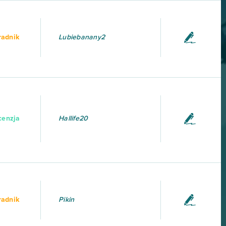
radnik
Lubiebanany2
cenzja
Hallife20
radnik
Pikin