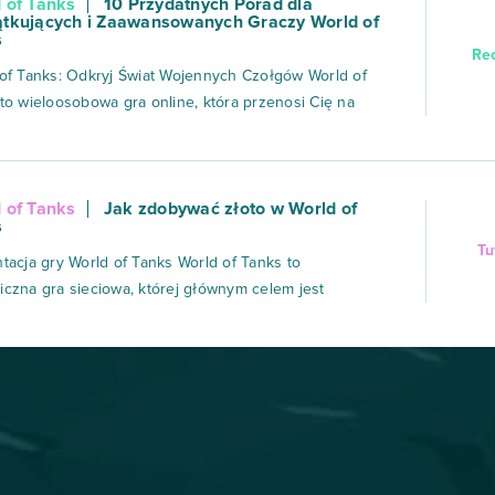
 of Tanks
10 Przydatnych Porad dla
znie z zarządzan...
tkujących i Zaawansowanych Graczy World of
s
Re
of Tanks: Odkryj Świat Wojennych Czołgów World of
to wieloosobowa gra online, która przenosi Cię na
itwy z czasów II wojny światowej i okresu
ennego. W grze gracze wcielają się w dowódców
w, którzy rywalizują ze sobą na różnych mapach,
 of Tanks
Jak zdobywać złoto w World of
ystując taktykę, umiejętności...
s
Tu
tacja gry World of Tanks World of Tanks to
czna gra sieciowa, której głównym celem jest
nie czoła innym graczom w emocjonujących bitwach
ów. Gra zdobyła ogromną popularność na całym
e dzięki swojej strategii, taktyce oraz rozmieszczeniu
ych maszyn bojowych na polac...