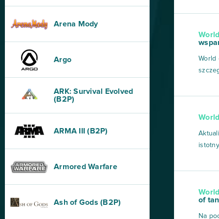
najcie
topowe
Arena Mody
World
niesam
wspan
World 
Argo
szczeg
cenne 
ARK: Survival Evolved
doład
(B2P)
zajrze
World
niniej
ARMA III (B2P)
Aktual
istotn
nowej 
Armored Warfare
wyróżn
im prz
World
czecho
of ta
Ash of Gods (B2P)
Na poc