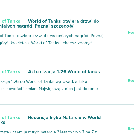
kawszych czołgów w grze, utrzymują załogę w
j formie i dają Wam mnóstwo korzyści oraz
 of Tanks
World of Tanks otwiera drzwi do
owitych doznań z gry!Zgarniając obfite ofe...
iałych nagród. Poznaj szczegóły!
Re
of Tanks otwiera drzwi do wspaniałych nagród. Poznaj
óły! Uwielbiasz World of Tanks i chcesz zdobyć
nagrody w postaci darmowych kluczy do gier,
owań Paysafecard czy usługi CDA Premium? Wystarczy
ć na platformę Bananki.pl i wykonać kilka zadań. W
 of Tanks
Aktualizacja 1.26 World of tanks
szym poradniku znaj...
Re
izacja 1.26 do World of Tanks wprowadza kilka
ych nowości i zmian. Największą z nich jest dodanie
linii czechosłowackich czołgów lekkich, które
iają się dużą mobilnością i szybkimi działami, co daje
ewagę w dynamicznych bitwach.Nowa linia
 of Tanks
Recencja trybu Natarcie w World
słowackich czołgów lekkic...
nks
Re
zątek czym jest tryb natarcie ?Jest to tryb 7 na 7 z