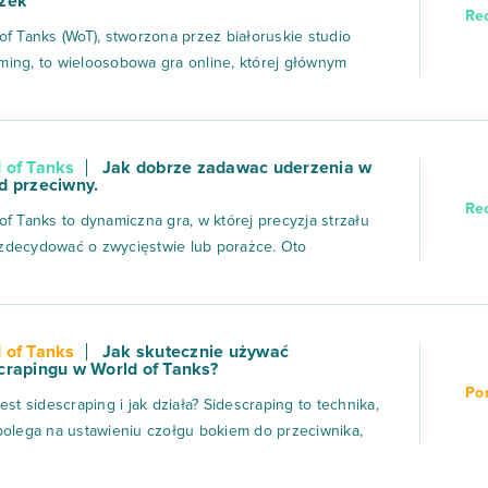
zek
Re
of Tanks (WoT), stworzona przez białoruskie studio
ing, to wieloosobowa gra online, której głównym
m są zmagania czołgów z różnych epok – od lat 30.
ku po zimną wojnę. Gracze wcielają się w dowódców
ów pancernych, biorąc udział w dynamicznych
 of Tanks
Jak dobrze zadawac uderzenia w
ach drużynowych, gdzi...
d przeciwny.
Re
of Tanks to dynamiczna gra, w której precyzja strzału
zdecydować o zwycięstwie lub porażce. Oto
ółowy poradnik dotyczący skutecznego strzelania w
 Podstawowe mechaniki celowania Celność strzału
 od kilku czynników:Rozrzut działa – każde działo ma
 of Tanks
Jak skutecznie używać
okładność, określa...
crapingu w World of Tanks?
Po
jest sidescraping i jak działa? Sidescraping to technika,
polega na ustawieniu czołgu bokiem do przeciwnika,
d takim kątem, aby pancerz boczny miał szansę odbić
ość pocisków. Główna idea polega na tym, że im