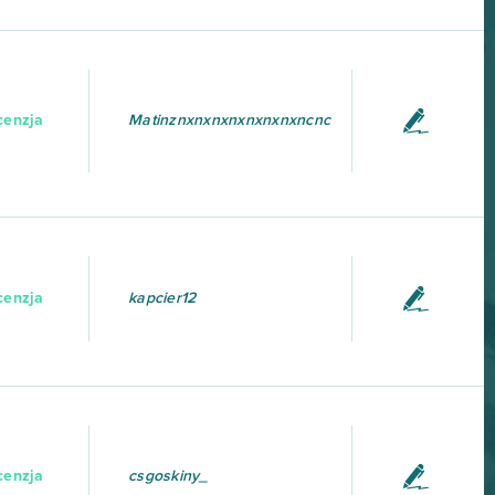
cenzja
Matinznxnxnxnxnxnxnxncnc
cenzja
kapcier12
cenzja
csgoskiny_