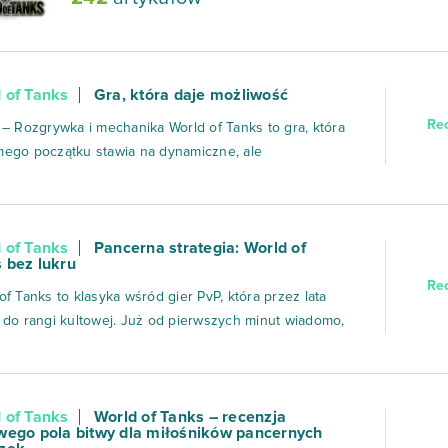
 of Tanks
Gra, która daje możliwość
Re
 – Rozgrywka i mechanika World of Tanks to gra, która
ego początku stawia na dynamiczne, ale
ześnie przemyślane starcia drużynowe. Każda bitwa
jedynek dwóch zespołów, gdzie kluczowe znaczenie
półpraca i odpowiednie wykorzystanie dostępnych
 of Tanks
Pancerna strategia: World of
ów. Gracz nie steruje anon...
 bez lukru
Re
of Tanks to klasyka wśród gier PvP, która przez lata
 do rangi kultowej. Już od pierwszych minut wiadomo,
 mamy do czynienia z byle jakim shooterem – tu
 o coś więcej niż celowanie i strzelanie. Wsiadasz do
 i czujesz wagę maszyny, jej powolność, siłę ognia i
 of Tanks
World of Tanks – recenzja
czen...
wego pola bitwy dla miłośników pancernych