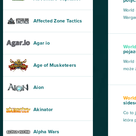
potyc
World 
Wargam
Affected Zone Tactics
trzone
XX wie
pojazd
Agar io
World
starci
pojaz
World 
Age of Musketeers
może 
szczeg
WoT.1.
Aion
zależy
World
inną d
sides
Akinator
Co to 
która 
ale po
Alpha Wars
większ