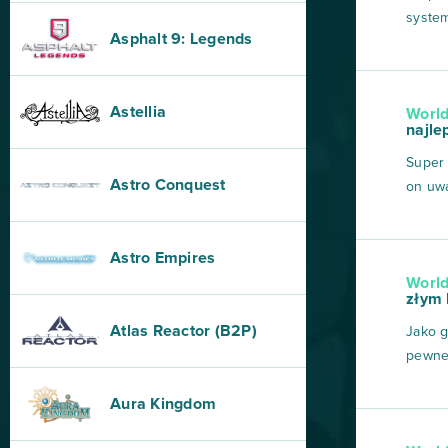
syste
Asphalt 9: Legends
grając
następ
dodat
Astellia
World
styl g
najle
Super 
Astro Conquest
on uwa
artyku
Zapras
Astro Empires
pojazd
World
uszkod
złym 
Atlas Reactor (B2P)
Jako g
pewne 
była t
Aura Kingdom
pozost
się by