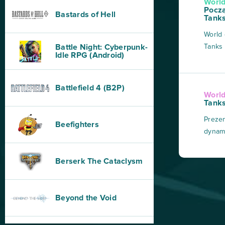
World
skutec
Począ
Bastards of Hell
Tank
World 
Battle Night: Cyberpunk-
Tanks 
Idle RPG (Android)
pola b
powoj
czołgó
Battlefield 4 (B2P)
World
wykorz
Tank
Prezen
Beefighters
dynami
stawie
czołg
Berserk The Cataclysm
świeci
potężn
Beyond the Void