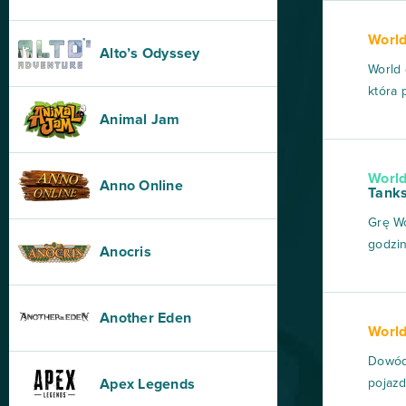
większ
World
rykosze
Alto’s Odyssey
World 
która 
histo
Animal Jam
rozpo
potęż
World
wyjątk
Anno Online
Tank
Grę Wo
godzin
Anocris
wiele 
biegie
ma w s
Another Eden
World
porzuc
Dowód
Apex Legends
pojazd
Wam do