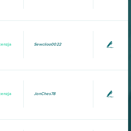
cenzja
Sewciioo0022
cenzja
JonChes78