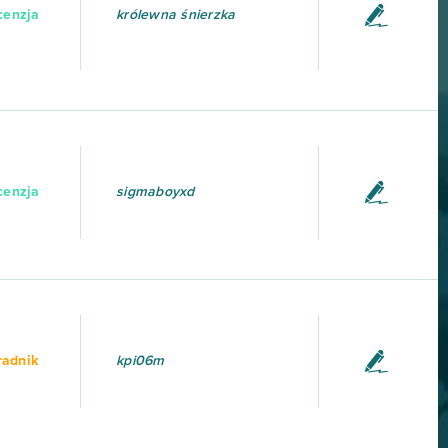
cenzja
królewna śnierzka
cenzja
sigmaboyxd
radnik
kpi06m