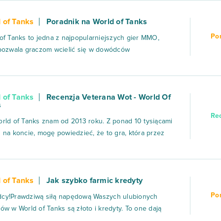
y kąt uderzenia pocisku, tym większa szansa na jego
 of Tanks
Poradnik na World of Tanks
t,...
Po
of Tanks to jedna z najpopularniejszych gier MMO,
pozwala graczom wcielić się w dowódców
rycznych czołgów z różnych okresów XX wieku. Od
częcia rozgrywki aż do momentu dowodzenia
nymi, zaawansowanymi maszynami, gra oferuje
 of Tanks
Recenzja Veterana Wot - World Of
owe połączenie taktyki, współpracy drużynowe...
s
Re
rld of Tanks znam od 2013 roku. Z ponad 10 tysiącami
 na koncie, mogę powiedzieć, że to gra, która przez
lat stała się moim nieodłącznym towarzyszem. Choć z
m lat zmieniała się w bardzo różne sposoby, to nadal
obie coś, co przyciąga graczy i sprawia, że trudno ją
 of Tanks
Jak szybko farmic kredyty
...
Po
cy!Prawdziwą siłą napędową Waszych ulubionych
ów w World of Tanks są złoto i kredyty. To one dają
stęp do niektórych najpotężniejszych i