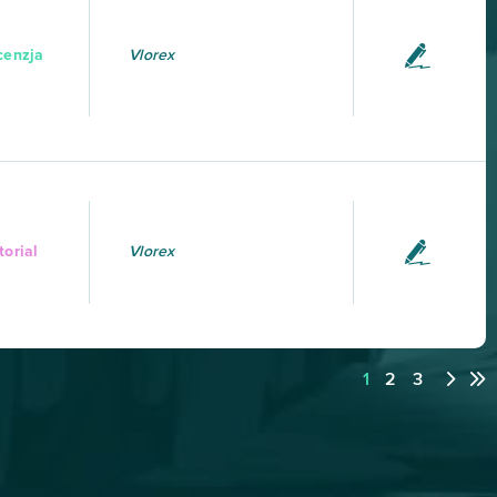
cenzja
Vlorex
torial
Vlorex
1
2
3