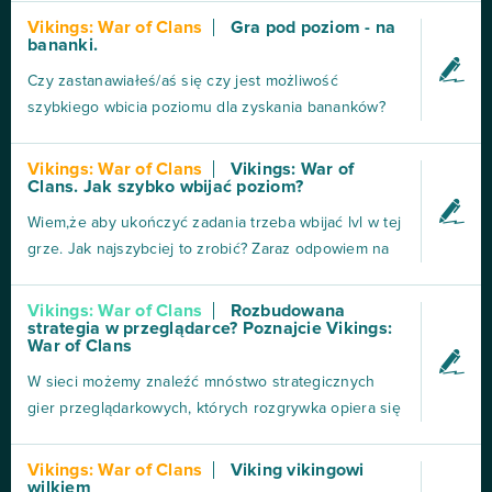
Sorlisson Miasta w Vikings: War of Clans teoretycznie
Vikings: War of Clans
Gra pod poziom - na
bananki.
są samowystarczalne. Do rozwoju infrastruktury i
budowy jednostek wykorzystywane jest pięć...
Czy zastanawiałeś/aś się czy jest możliwość
szybkiego wbicia poziomu dla zyskania bananków?
Zapewne podchodząc do tej gry wydaje się, że na
100% będzie to wymagająca i czasochłonna
Vikings: War of Clans
Vikings: War of
Clans. Jak szybko wbijać poziom?
rozgrywka - w końcu jest to jedna z najlepiej
opłacanych (banankowo) gier przeglądarkowych, a za
Wiem,że aby ukończyć zadania trzeba wbijać lvl w tej
ostatnie zadanie mamy...
grze. Jak najszybciej to zrobić? Zaraz odpowiem na
to pytanie. Gra mimo, że w wersji po angielsku nie
jest trudna do zrozumienia, wszystko jest dokładnie
Vikings: War of Clans
Rozbudowana
strategia w przeglądarce? Poznajcie Vikings:
pokazane. Przyjemna strategia, dość łatwa do
War of Clans
opanowania. Pozostaje główne, jak szybko wbijać...
W sieci możemy znaleźć mnóstwo strategicznych
gier przeglądarkowych, których rozgrywka opiera się
na rozbudowie swojej osady i rywalizacji lub
współpracy z innymi graczami. W Polsce swego
Vikings: War of Clans
Viking vikingowi
wilkiem
czasu dużą popularność zyskała gra Plemiona.