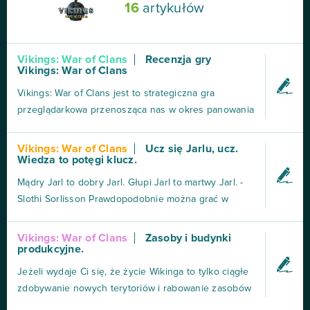
16
artykułów
Vikings: War of Clans
Recenzja gry
Vikings: War of Clans
Vikings: War of Clans jest to strategiczna gra
przeglądarkowa przenosząca nas w okres panowania
wikingów. Już po włączeniu gry ukazuje się nam
cudowna grafika i ciekawa muzyka wprowadzająca
Vikings: War of Clans
Ucz się Jarlu, ucz.
Wiedza to potęgi klucz.
nas w czasy znanych skandynawskich wojowników.
Jak to często bywa w grach przeglądarkowych, od
Mądry Jarl to dobry Jarl. Głupi Jarl to martwy Jarl. -
początku w grze...
Slothi Sorlisson Prawdopodobnie można grać w
Vikings, ograniczając się do budowania jak
największej ilości podstawowych jednostek ale jak to
Vikings: War of Clans
Zasoby i budynki
produkcyjne.
w życiu - kto nie zdobywa nowej wiedzy a tym
samym umiejętności, stoi w miejscu. A tym samym
Jeżeli wydaje Ci się, że życie Wikinga to tylko ciągłe
skazuje na...
zdobywanie nowych terytoriów i rabowanie zasobów
innych nacji to masz rację. Wydaje Ci się. - Slothi