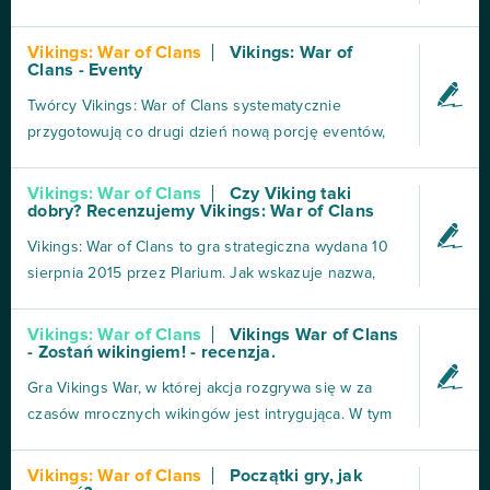
tytułem Vikings (pol. Wikingowie) przeżywają
prawdziwy renesans. Pojawia się coraz więcej
Vikings: War of Clans
Vikings: War of
Clans - Eventy
książek, filmów i gier związanych z kulturą
skandynawskich wojowników, która zaczęła
Twórcy Vikings: War of Clans systematycznie
fascynować współczesnych...
przygotowują co drugi dzień nową porcję eventów,
które można podzielić na 3 główne typy: prywatne,
klanowe i globalne. Prywatne eventy jak sama nazwa
Vikings: War of Clans
Czy Viking taki
dobry? Recenzujemy Vikings: War of Clans
wskazuje dotyczą zadań wykonywanych przez
naszego bohatera dla naszego królestwa. Mogą to
Vikings: War of Clans to gra strategiczna wydana 10
być zarówno zada...
sierpnia 2015 przez Plarium. Jak wskazuje nazwa,
dzieje się ona we świecie Vikingów. Przyznam, że
jeśli chodzi o grafikę, jest zrobiona dobrze i te
Vikings: War of Clans
Vikings War of Clans
- Zostań wikingiem! - recenzja.
elementy 3D nawet pasują. Nie jestem może fanem
takich klimatów, jednak grało mi się dobrze, nic jak...
Gra Vikings War, w której akcja rozgrywa się w za
czasów mrocznych wikingów jest intrygująca. W tym
niesamowitym i okrutnym świecie pełnym bezprawia,
gdzie liczy się słowo silniejszego. Aby stać się
Vikings: War of Clans
Początki gry, jak