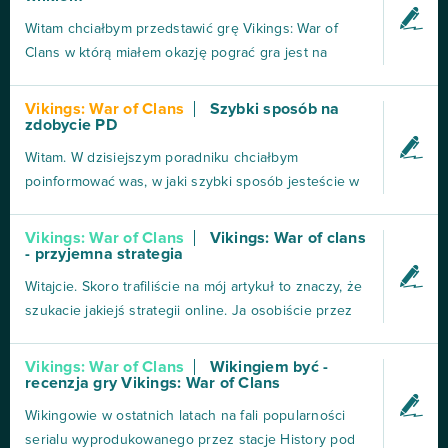
Vikings: War of Clans wyróżnia się jednak na tle
Witam chciałbym przedstawić grę Vikings: War of
innych produkcji t...
Clans w którą miałem okazję pograć gra jest na
przeglądarkę przypomina trochę plemiona i gry
strategiczne tego typu ,ale jest moim zdaniem
Vikings: War of Clans
Szybki sposób na
zdobycie PD
bardziej rozbudowana. Podstawowymi surowcami są :
Żywność - zdobywa się ją z budynku farmy Drewno -
Witam. W dzisiejszym poradniku chciałbym
zdobywany z t...
poinformować was, w jaki szybki sposób jesteście w
stanie szybko zdobyć lv postaci, co wiąże się z
wykonaniem zadania przez bananki. Zadania mogą
Vikings: War of Clans
Vikings: War of clans
- przyjemna strategia
się różnić, przykładowo: pierwsze zadanie będzie
dotyczyło lv postaci, a następne lv określonego
Witajcie. Skoro trafiliście na mój artykuł to znaczy, że
budynku lub iloś...
szukacie jakiejś strategii online. Ja osobiście przez
ostatnie dwa i pół roku grałem w Clash of clans i
doszedłem do wniosku, że czas na zmianę.
Vikings: War of Clans
Wikingiem być -
recenzja gry Vikings: War of Clans
Szukałem czegoś o podobnym silniku. Trafiłem na
Vikings: War of clans. Nigdy nie przejawiałem zain...
Wikingowie w ostatnich latach na fali popularności
serialu wyprodukowanego przez stacje History pod