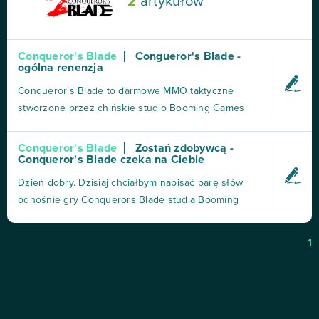
2
artykułów
Conqueror's Blade
Congueror's Blade -
ogólna renenzja
Conqueror’s Blade to darmowe MMO taktyczne
stworzone przez chińskie studio Booming Games
(znane również jako Booming Tech) i wydane
globalnie 5 kwietnia 2020 roku. Produkcja zabiera
Conqueror's Blade
Zostań zdobywcą -
Conqueror's Blade czeka na Ciebie
graczy w świat średniowiecznych bitew
oblężniczych, w którym każdy gracz wciela się w rolę
Dzień dobry. Dzisiaj chciałbym napisać parę słów
wodza, dowodzącego własną a...
odnośnie gry Conquerors Blade studia Booming
Games. Jest ona dostępna na steam oraz poprzez
oficjalną stronę internetową tej gry. Rozpoczynając
1
przygodę z tą grą nie wiedziałem na co się piszę
jednakże po rozegraniu kilku pierwszych bitew
zostałem nią...