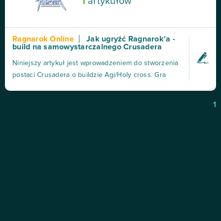
1
artykułów
Ragnarok Online
Jak ugryźć Ragnarok'a -
build na samowystarczalnego Crusadera
Niniejszy artykuł jest wprowadzeniem do stworzenia
postaci Crusadera o buildzie Agi/Holy cross. Gra
sama w sobie jest na dzisiejsze czasy dość
archaiczna, rządzi się starymi mechanizmami i może
1
być nieco uciążliwa. Szczególnie jeśli nie wiemy jak
zabrać się za budowanie postaci. Dlatego proponuję
bu...