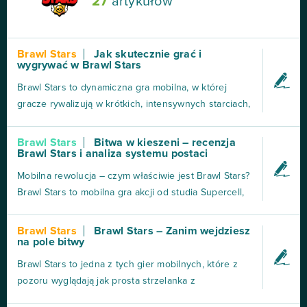
27
artykułów
Brawl Stars
Jak skutecznie grać i
wygrywać w Brawl Stars
Brawl Stars to dynamiczna gra mobilna, w której
gracze rywalizują w krótkich, intensywnych starciach,
wykorzystując unikalne postacie zwane
Zadymiarzami. Każdy Zadymiarz posiada własny styl
Brawl Stars
Bitwa w kieszeni – recenzja
Brawl Stars i analiza systemu postaci
gry, atak podstawowy, superumiejętność oraz
gadżety i moce gwiezdne, które odblokowuje się
Mobilna rewolucja – czym właściwie jest Brawl Stars?
wraz z rozwojem pos...
Brawl Stars to mobilna gra akcji od studia Supercell,
znanego z takich hitów jak Clash of Clans czy Clash
Royale. W odróżnieniu od ich poprzednich tytułów,
Brawl Stars
Brawl Stars – Zanim wejdziesz
na pole bitwy
Brawl Stars stawia na dynamiczne,
kilku(nasto)sekundowe starcia w czasie
Brawl Stars to jedna z tych gier mobilnych, które z
rzeczywistym, w kt...
pozoru wyglądają jak prosta strzelanka z
kreskówkową grafiką, a po kilku godzinach okazują