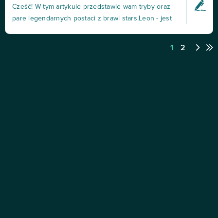
Cześć! W tym artykule przedstawie wam tryby oraz
innych.Rozgrywka w Brawl Stars jest prosta i
pare legendarnych postaci z brawl stars.Leon - jest
intuicyjna. Gr...
to postać rangi legendarnej. Ma 3200 HP , jego atak
zadaje 440 obrażeń jednym ostrzem . Jego
1
2
Superatak to bomba dymna dzięki której staje się
niewidzialny na 6 sekund . Leon ma dwa star powery
, jede...