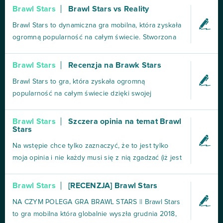
się zaskakująco złożonym systemem rywalizacji,
Brawl Stars
Brawl Stars vs Reality
strategii i dynamicznej współpracy. Od momentu, gdy
Brawl Stars to dynamiczna gra mobilna, która zyskała
po raz pierwszy uruchomisz grę, zostajesz wrzucony
ogromną popularność na całym świecie. Stworzona
w kolor...
przez Supercell (twórców takich hitów jak Clash of
Clans czy Clash Royale), oferuje graczom
Brawl Stars
Recenzja na Brawk Stars
intensywne, szybkie bitwy w różnych trybach, które
Brawl Stars to gra, która zyskała ogromną
można rozgrywać zarówno solo, jak i w
popularność na całym świecie dzięki swojej
drużynie.Rozgrywka...
dynamicznej i wciągającej rozgrywce. Stworzona
przez Supercell, twórców takich gier jak Clash Royale
Brawl Stars
Szczera opinia na temat Brawl
Stars
czy Clash of Clans, gra łączy elementy strzelanek,
rywalizacji drużynowej oraz akcji w czasie
Na wstępie chce tylko zaznaczyć, że to jest tylko
rzeczywistym. Na pie...
moja opinia i nie każdy musi się z nią zgadzać (iż jest
to recenzja jak sama nazwa mówi to nie muszę się
nawet z tego tłumaczyć). Chciałabym zwrócić uwagę
Brawl Stars
[RECENZJA] Brawl Stars
na fakt, że Brawl Stars od pewnego sezonu stało się
NA CZYM POLEGA GRA BRAWL STARS || Brawl Stars
bardziej monetyzowane. Mam konkretnie na my...
to gra mobilna która globalnie wyszła grudnia 2018,