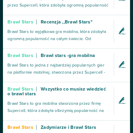
bohaterów i umożliwiają dostęp do kolejnych trybów
przez Supercell, która zdobyła ogromną popularność
gry. W tym artyk...
wśród graczy na całym świecie od swojej premiery w
2018 roku. Zestawiając różnorodność postaci,
Brawl Stars
Recenzja ,,Brawl Stars"
innowacyjne tryby rozgrywki i przystępny design,
Brawl Stars to wyjątkowa gra mobilna, która zdobyła
tytuł ten zasługuje na swoją wyjątkową pozycję
ogromną popularność na całym świecie. Od
wśród g...
momentu premiery, zapewnia niezwykle
emocjonujące i dynamiczne rozgrywki, które trudno
Brawl Stars
Brawl stars -gra mobilna
się oderwać. Twórcy gry, firma Supercell, znana z
Brawl Stars to jedna z najbardziej popularnych gier
innych znakomitych produkcji mobilnych, takich jak
na platformie mobilnej, stworzona przez Supercell -
Clash of Clans i Cl...
producenta takich hitów jak Clash Royale czy Clash
of Clans. Gra ta łączy w sobie elementy strzelanek i
Brawl Stars
Wszystko co musisz wiedzieć
o brawl stars
gier MOBA, tworząc niepowtarzalne i wciągające
doświadczenie. Jedną z największych zalet Bra...
Brawl Stars to gra mobilna stworzona przez firmę
Supercell, która zdobyła olbrzymią popularność na
całym świecie. To dynamiczna gra zespołowa, która
oferuje wiele trybów rozgrywki, w tym walkę z
Brawl Stars
Zadymiarze i Brawl Stars
drużyną przeciwnika, zdobywanie celów i wiele