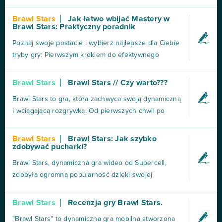
Gra polega na walce przeciwko sobie. Są tam różne
tryby z różnymi unikalnymi zasadami rozgrywki lecz
Brawl Stars
Jak łatwo wbijać Mastery w
Brawl Stars: Praktyczny poradnik
w każdym trybie jest jedna zasada wyeliminowania
przeciwnika, w grze mamy punkty życia nazywane
Poznaj swoje postacie i wybierz najlepsze dla Ciebie
równi...
tryby gry: Pierwszym krokiem do efektywnego
zdobywania Mastery jest zrozumienie swoich postaci.
Zapoznaj się z ich umiejętnościami, atakami
Brawl Stars
Brawl Stars // Czy warto???
specjalnymi i pasywnymi zdolnościami. Znajomość
Brawl Stars to gra, która zachwyca swoją dynamiczną
możliwości swoich bohaterów pozwoli Ci lepiej
i wciągającą rozgrywką. Od pierwszych chwil po
wykorzystać i...
wejściu do gry, gracze są wprowadzeni w wir emocji i
akcji, który trzyma ich przy ekranie na długie
Brawl Stars
Brawl Stars: Jak szybko
zdobywać pucharki?
godziny. Wcielając się w różnorodne postaci, znane
jako "brawlers", gracze mają możliwość
Brawl Stars, dynamiczna gra wideo od Supercell,
doświadczen...
zdobyła ogromną popularność dzięki swojej
różnorodności postaci, trybów gry i emocjonującym
starciom. Jednym z kluczowych elementów rozwoju
Brawl Stars
Recenzja gry Brawl Stars.
w grze są pucharki, które odblokowują nowych
"Brawl Stars" to dynamiczna gra mobilna stworzona