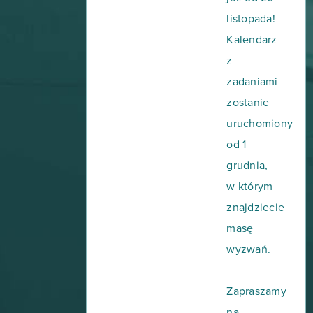
listopada!
Kalendarz
z
zadaniami
zostanie
uruchomiony
od 1
grudnia,
w którym
znajdziecie
masę
wyzwań.
Zapraszamy
na