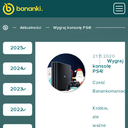
Aktualności
Wygraj konsolę PS4!
2025
21.11.2020
Wygraj
konsolę
2024
PS4!
Cześć
2023
Banankomaniacy
Krótkie,
2022
ale
ważne