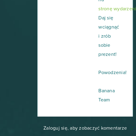
stronę wydarzen
Daj się
wciągnąć
i zrób
sobie
prezent!
Powodzenia!
Banana
Team
Zaloguj się, aby zobaczyć komentarze