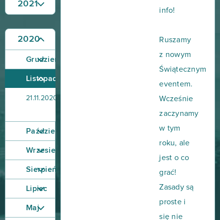
2021
info!
2020
Ruszamy
z nowym
Grudzień
Świątecznym
Listopad
eventem.
Wygraj
21.11.2020
Wcześnie
konsolę
PS4!
zaczynamy
w tym
Październik
roku, ale
Wrzesień
jest o co
Sierpień
grać!
Zasady są
Lipiec
proste i
Maj
się nie