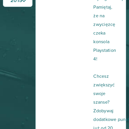
2015
Pamiętaj,
że na
zwycięzcę
czeka
konsola
Playstation
4!
Chcesz
zwiększyć
swoje
szanse?
Zdobywaj
dodatkowe punk
już od 20