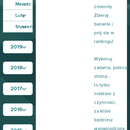
Marzec
zmieniły.
Luty
Zbieraj
bananki i
Styczeń
pnij się w
rankingu!
2019
Wykonuj
2018
zadania, polecaj
stronę...
to tylko
2017
niektóre z
czynności,
2016
za które
będziesz
wynagrodzony.