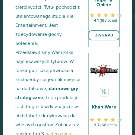
Imperia
Online
cierpliwości. Tytuł pochodzi z
utalentowanego studia Klei
4.1
(183 ocen)
Entertainment. Jest
zdecydowanie godny
ZAGRAJ
polecenia.
Przedstawiliśmy Wam kilka
najciekawszych tytułów. W
rankingu z całą pewnością
znalazłoby się jednak miejsce
na dodatkowe,
darmowe gry
strategiczne
. Lista produkcji
jest długa i każdy znajdzie w
Khan Wars
nich fabułę dedykowaną do
własnych gustów. Zobacz też
3.7
(66 ocen)
ranking top 3
najlepszych