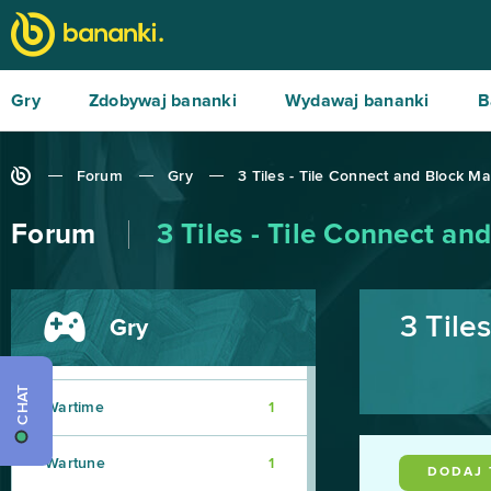
The Outpost Nine: Episode
1
1
Therian Saga
1
Gry
Zdobywaj bananki
Wydawaj bananki
B
TrainStation
1
Forum
Gry
3 Tiles - Tile Connect and Block M
Undermaster
1
Forum
3 Tiles - Tile Connect an
Unlimited Ninja
1
War Robots
1
3 Tile
Gry
War2 Glory
1
CHAT
Wartime
1
Wartune
1
DODAJ