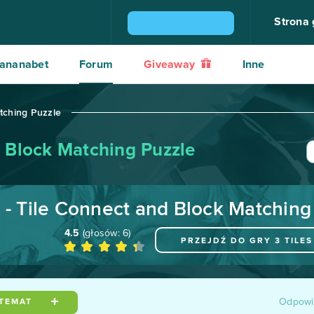
Strona
ZGARNIJ KONSOLĘ PS4
ananabet
Forum
Giveaway
Inne
atching Puzzle
d Block Matching Puzzle
s - Tile Connect and Block Matchin
4.5
(głosów:
6
)
PRZEJDŹ DO GRY
3 TILE
Odpowi
 TEMAT