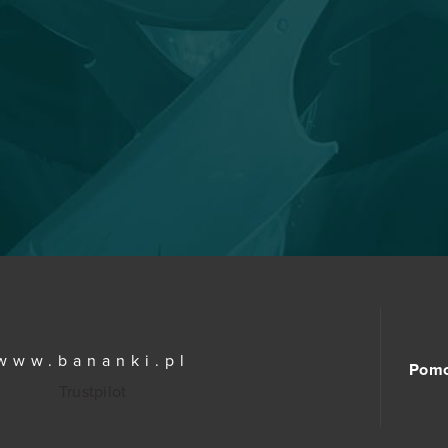
www.bananki.pl
Pom
Trustpilot