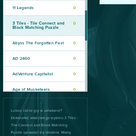
11 Legends
0
3 Tiles - Tile Connect and
0
Block Matching Puzzle
Abyss The Forgotten Past
0
AD 2460
0
AdVenture Capitalist
0
Age of Musketeers
0
Alpha Wars
0
Lubisz różne gry w układanie?
Dokonałeś właściwego wyboru 3 Tiles -
0
Alto’s Odyssey
Tile Connect and Block Matching
Puzzle sprawdzi się idealnie. Mamy