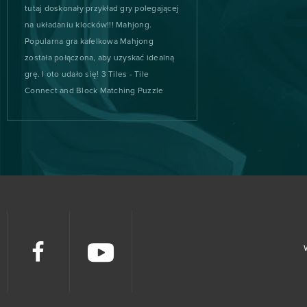
Animal Jam
0
tutaj doskonały przykład gry polegającej
na układaniu klocków!!! Mahjong.
Anno Online
0
Popularna gra kafelkowa Mahjong
została połączona, aby uzyskać idealną
Another Eden
0
grę. I oto udało się! 3 Tiles - Tile
Connect and Block Matching Puzzle
Apex Legends
0
ArcheAge
0
Argo
0
Ash of Gods (B2P)
0
Asphalt 9: Legends
0
Astellia
0