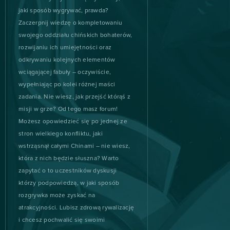
Wartune
1
jaki sposób wygrywać, prawda?
Zaczerpnij wiedzę o kompletowaniu
11 Legends
0
swojego oddziału chińskich bohaterów,
rozwijaniu ich umiejętności oraz
3 Tiles - Tile Connect and
0
odkrywaniu kolejnych elementów
Block Matching Puzzle
wciągającej fabuły – oczywiście,
wypełniając po kolei różnej maści
Abyss The Forgotten Past
0
zadania. Nie wiesz, jak przejść którąś z
misji w grze? Od tego masz forum!
AD 2460
0
Możesz opowiedzieć się po jednej ze
stron wielkiego konfliktu, jaki
AdVenture Capitalist
0
wstrząsnął całymi Chinami – nie wiesz,
która z nich będzie słuszna? Warto
Age of Musketeers
0
zapytać o to uczestników dyskusji
którzy podpowiedzą, w jaki sposób
rozgrywka może zyskać na
Alpha Wars
0
atrakcyjności. Lubisz zdrową rywalizację
i chcesz pochwalić się swoimi
0
Alto’s Odyssey