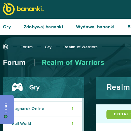
Magic The Gathering Arena
1
Mars Tomorrow
1
Gry
Zdobywaj bananki
Wydawaj bananki
B
Nemexia
1
Forum
Gry
Realm of Warriors
Online Football Manager
1
Forum
Realm of Warriors
Otherland
1
PokeWars
1
Realm 
Gry
Quake Champions
1
CHAT
Ragnarok Online
1
DODAJ
Rail World
1