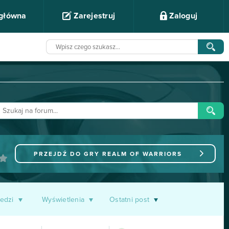
 główna
Zarejestruj
Zaloguj
PRZEJDŹ DO GRY
REALM OF WARRIORS
edzi
Wyświetlenia
Ostatni post