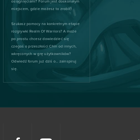
osiągnięciami? Forum jest doskonałym
miejscem, gdzie możesz to zrobić!
Animal Jam
0
Szukasz pomocy na konkretnym etapie
Anno Online
0
rozgrywki Realm Of Warriors? A może
po prostu chcesz dowiedzieć się
Another Eden
0
czegoś o przeszłości Chin od innych,
wkręconych w grę użytkowników?
Apex Legends
0
Odwiedź forum już dziś o… zainspiruj
się.
ArcheAge
0
Argo
0
Ash of Gods (B2P)
0
Asphalt 9: Legends
0
Astellia
0