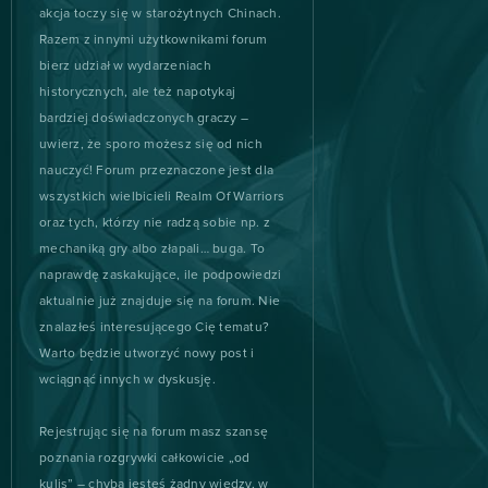
akcja toczy się w starożytnych Chinach.
The Outpost Nine: Episode
1
Razem z innymi użytkownikami forum
1
bierz udział w wydarzeniach
historycznych, ale też napotykaj
Therian Saga
1
bardziej doświadczonych graczy –
uwierz, że sporo możesz się od nich
TrainStation
1
nauczyć! Forum przeznaczone jest dla
wszystkich wielbicieli Realm Of Warriors
Undermaster
1
oraz tych, którzy nie radzą sobie np. z
mechaniką gry albo złapali… buga. To
naprawdę zaskakujące, ile podpowiedzi
Unlimited Ninja
1
aktualnie już znajduje się na forum. Nie
znalazłeś interesującego Cię tematu?
War Robots
1
Warto będzie utworzyć nowy post i
wciągnąć innych w dyskusję.
War2 Glory
1
Rejestrując się na forum masz szansę
Wartime
1
poznania rozgrywki całkowicie „od
kulis” – chyba jesteś żądny wiedzy, w