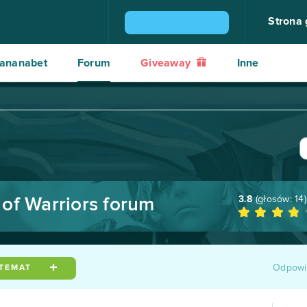
Strona
ZGARNIJ KONSOLĘ PS4
ananabet
Forum
Giveaway
Inne
3.8
(głosów:
14
)
of Warriors forum
Odpowi
 TEMAT