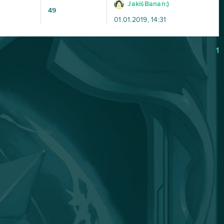
JakiśBanan:)
49
01.01.2019, 14:31
1