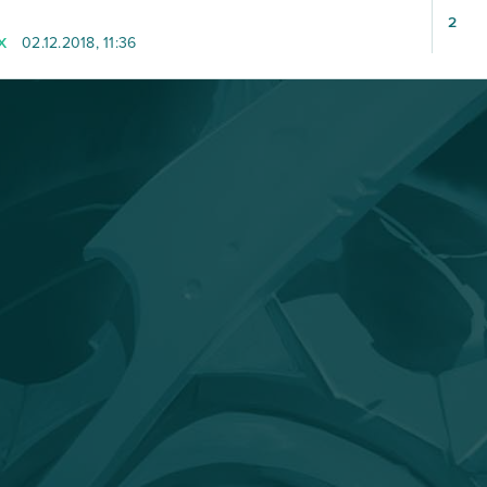
2
X
02.12.2018, 11:36