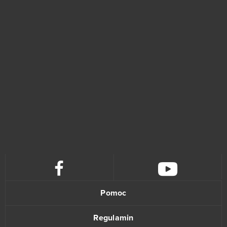
Robocraft
0
Rocket Arena
0
Runes Of Magic
0
S4 League
0
Seafight
0
Second Life
0
Shadowverse CCG
0
Pomoc
Shooting Girl
0
Regulamin
SpaceInvasion
0