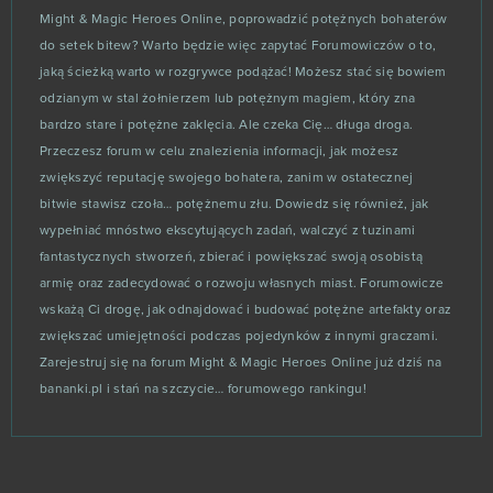
Might & Magic Heroes Online, poprowadzić potężnych bohaterów
Puzzles & Survival (Android)
0
do setek bitew? Warto będzie więc zapytać Forumowiczów o to,
jaką ścieżką warto w rozgrywce podążać! Możesz stać się bowiem
RAID Shadow Legends
0
odzianym w stal żołnierzem lub potężnym magiem, który zna
bardzo stare i potężne zaklęcia. Ale czeka Cię… długa droga.
Rakshasa
0
Przeczesz forum w celu znalezienia informacji, jak możesz
zwiększyć reputację swojego bohatera, zanim w ostatecznej
Records of Lodoss War Online
0
bitwie stawisz czoła… potężnemu złu. Dowiedz się również, jak
wypełniać mnóstwo ekscytujących zadań, walczyć z tuzinami
Revelation Online
0
fantastycznych stworzeń, zbierać i powiększać swoją osobistą
armię oraz zadecydować o rozwoju własnych miast. Forumowicze
RF Online
0
wskażą Ci drogę, jak odnajdować i budować potężne artefakty oraz
zwiększać umiejętności podczas pojedynków z innymi graczami.
Rise of Dragons
0
Zarejestruj się na forum Might & Magic Heroes Online już dziś na
bananki.pl i stań na szczycie… forumowego rankingu!
Rise of Kingdoms: Lost Crusade (Android)
0
Rising Cities
0