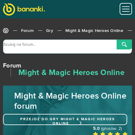
Mafia City (Mobile)
0
Mafia City (PC)
0
Forum
Gry
Might & Magic Heroes Online
Magic Jigsaw Puzzles (Android)
0
Magic: Legends
0
Forum
MapleStory 2
0
Might & Magic Heroes Online
MapleStory Black Mage
0
Might & Magic Heroes Online
Mars Battle
0
forum
Mebula Online
0
PRZEJDŹ DO GRY
MIGHT & MAGIC HEROES
ONLINE
Merge Defense 3D (Android)
0
5.0
(głosów:
2
)