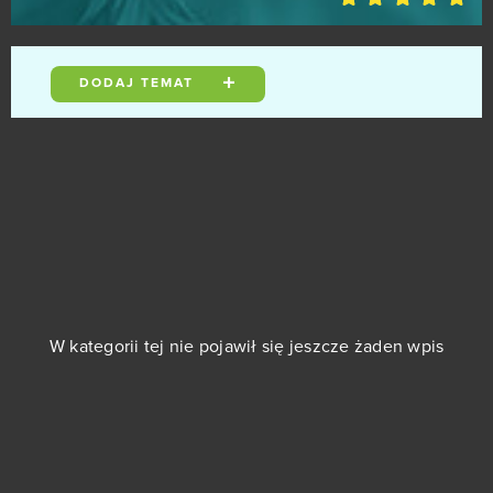
Metal Assault
0
Might & Magic Heroes Online
DODAJ TEMAT
0
Mistrzowie Żywiołów
0
Monstersmash
0
Mu Legend
0
My Legend
0
W kategorii tej nie pojawił się jeszcze żaden wpis
My Sunny Resort
0
MyJackpot - Vegas Slot Machines & Casino Games -
0
(Android)