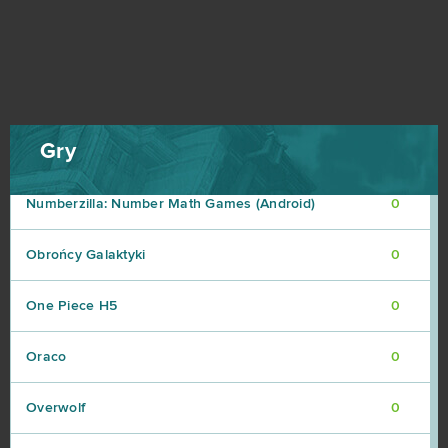
MyNinja Universe
0
Naughty Kingdom
0
Ninja World
0
Gry
Nosgoth
0
Numberzilla: Number Math Games (Android)
0
Obrońcy Galaktyki
0
One Piece H5
0
Oraco
0
Overwolf
0