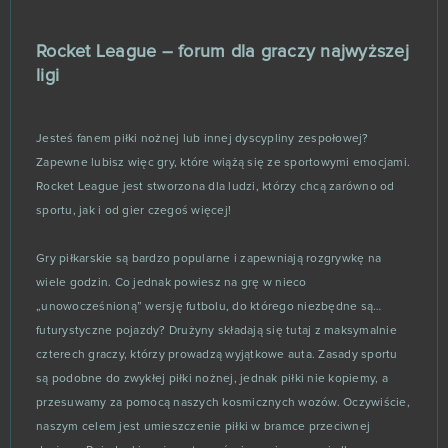
Plemiona
4
Rocket League – forum dla graczy najwyższej
Rage War
4
ligi
Sacred Saga Online
4
Jesteś fanem piłki nożnej lub innej dyscypliny zespołowej?
Stonies
4
Zapewne lubisz więc gry, które wiążą się ze sportowymi emocjami.
Rocket League jest stworzona dla ludzi, którzy chcą zarówno od
sportu, jak i od gier czegoś więcej!
Battlefield 4 (B2P)
3
Gry piłkarskie są bardzo popularne i zapewniają rozgrywkę na
Call of War
3
wiele godzin. Co jednak powiesz na grę w nieco
„unowocześnioną” wersję futbolu, do którego niezbędne są…
Clash of Avatars
3
futurystyczne pojazdy? Drużyny składają się tutaj z maksymalnie
czterech graczy, którzy prowadzą wyjątkowe auta. Zasady sportu
Cunt Wars Adult
3
są podobne do zwykłej piłki nożnej, jednak piłki nie kopiemy, a
przesuwamy za pomocą naszych kosmicznych wozów. Oczywiście,
Ludo club
3
naszym celem jest umieszczenie piłki w bramce przeciwnej