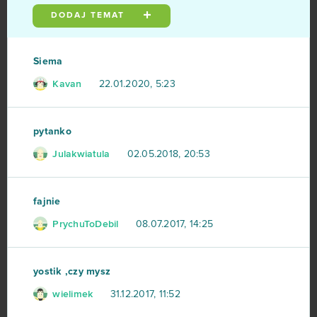
DODAJ TEMAT
Neverwinter
7
Rocket League (B2P)
7
Siema
Kavan
22.01.2020, 5:23
Sweet Amoris - Słodki Flirt
7
Transformice
7
pytanko
Julakwiatula
02.05.2018, 20:53
Affected Zone Tactics
6
Dragon 2
6
fajnie
PrychuToDebil
08.07.2017, 14:25
Grand Theft Auto V (B2P)
6
Howrse
6
yostik ,czy mysz
wielimek
31.12.2017, 11:52
Omega Zodiac
6