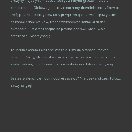
drużyny. Pojedynki możesz toczyć z innymi graczami albo z
Opera GX | Gaming Browser
3
komputerem. Ciekawe jest to, że możemy dowolnie modyfikować
swój pojazd – kolory i kształty przyprawiają o zawrót głowy! Aby
Rust (B2P)
3
pokonać przeciwników, trzeba wykonywać liczne sztuczki i
akrobacje – Rocket League na pewno poprawi więc Twoją
Star Wars The Old Republic
3
zręczność i koordynację.
To forum zostało założone właśnie z myślą o fanach Rocket
Tentlan
3
League. Każdy, kto ma styczność z tą grą, na pewno znajdzie tu
wiele ciekawych informacji, które ułatwią mu dalszą rozgrywkę.
The World of Chaos
3
Jesteś złakniony emocji i dobrej zabawy? Nie czekaj dłużej, tylko…
Zula
3
zaczynaj grę!
Agar io
2
Akinator
2
Anocris
2