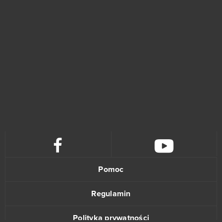
ARK: Survival Evolved (B2P)
2
Booty Calls
2
Crowfall (B2P)
2
Eldarya
2
Fap CEO
2
Gardenscapes
2
H1Z1: King of the Kill (B2P)
2
Pomoc
Harem Heroes
2
Regulamin
HEX: Shards of Fate
2
Polityka prywatności