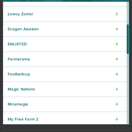
Łowcy Zombi
5
Dragon Awaken
4
ENLISTED
4
Farmerama
4
Footballcup
4
Magic Nations
4
Miramagia
4
My Free Farm 2
4