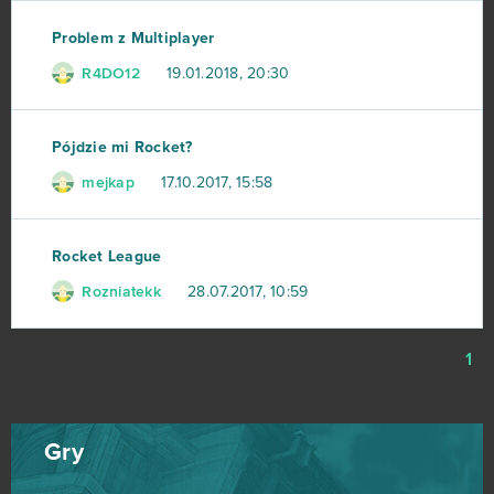
Problem z Multiplayer
Soul Calibur
6
R4DO12
19.01.2018, 20:30
Total War Arena
6
Pójdzie mi Rocket?
Uptasia
6
mejkap
17.10.2017, 15:58
VastWars
6
Rocket League
Berserk The Cataclysm
5
Rozniatekk
28.07.2017, 10:59
Knights
5
1
Naruto Online
5
Tennis Mania
5
Gry
Wauies
5