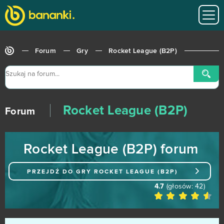
Cosmic Shock League
8
Cuisine Royale
8
Forum
Gry
Rocket League (B2P)
Grepolis
8
Let's Fish
8
Rocket League (B2P)
My Free Circus
8
Forum
Orcs Must Die! Unchained
8
Rocket League (B2P) forum
Paladins
8
PRZEJDŹ DO GRY
ROCKET LEAGUE (B2P)
Big Bang Empire
7
4.7
(głosów:
42
)
League of Angels 3
7